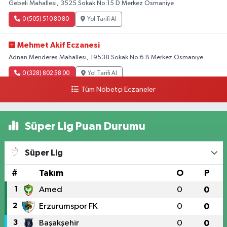
Gebeli Mahallesi, 3525.Sokak No:15 D Merkez Osmaniye
0 (505) 510 80 80
Yol Tarifi Al
Mehmet Akif Eczanesi
Adnan Menderes Mahallesi, 19538 Sokak No:6 B Merkez Osmaniye
0 (328) 802 58 00
Yol Tarifi Al
Tüm Nöbetçi Eczaneler
Süper Lig Puan Durumu
Süper Lig
#
Takım
O
P
1
Amed
0
0
2
Erzurumspor FK
0
0
3
Başakşehir
0
0