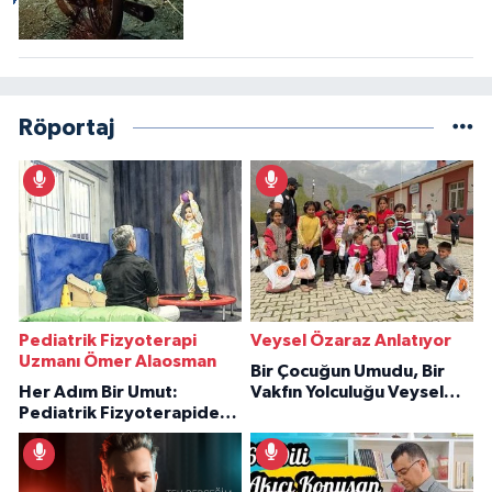
Röportaj
Pediatrik Fizyoterapi
Veysel Özaraz Anlatıyor
Uzmanı Ömer Alaosman
Bir Çocuğun Umudu, Bir
Her Adım Bir Umut:
Vakfın Yolculuğu Veysel
Pediatrik Fizyoterapiden
Özaraz Anlatıyor
İlham Veren Hikâyeler