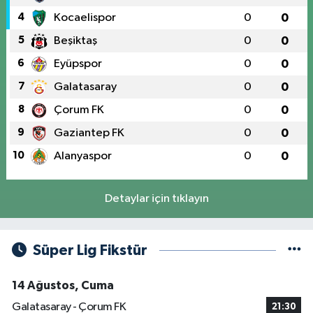
4
Kocaelispor
0
0
5
Beşiktaş
0
0
6
Eyüpspor
0
0
7
Galatasaray
0
0
8
Çorum FK
0
0
9
Gaziantep FK
0
0
10
Alanyaspor
0
0
Detaylar için tıklayın
Süper Lig Fikstür
14 Ağustos, Cuma
Galatasaray - Çorum FK
21:30