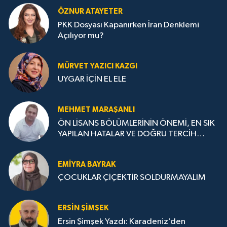
ÖZNUR ATAYETER
PKK Dosyası Kapanırken İran Denklemi
Açılıyor mu?
MÜRVET YAZICI KAZGI
UYGAR İÇİN EL ELE
MEHMET MARAŞANLI
ÖN LİSANS BÖLÜMLERİNİN ÖNEMİ, EN SIK
YAPILAN HATALAR VE DOĞRU TERCİH
STRATEJİLERİ
EMIYRA BAYRAK
ÇOCUKLAR ÇİÇEKTİR SOLDURMAYALIM
ERSIN ŞIMŞEK
Ersin Şimşek Yazdı: Karadeniz’den