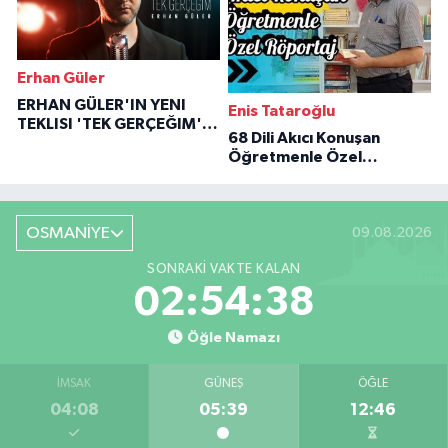
Erhan Güler
ERHAN GÜLER'IN YENI
Enis Tataroğlu
TEKLISI 'TEK GERÇEĞIM'LE
68 Dili Akıcı Konuşan
BÜYÜK DÖNÜŞÜ
Öğretmenle Özel
Röportaj
OSMANİYE
09.08.2026
SONRAKI VAKTE KALAN
02:54:37
Öğle Namazı
İMSAK
GÜNEŞ
ÖĞLE
04:08
05:39
12:46