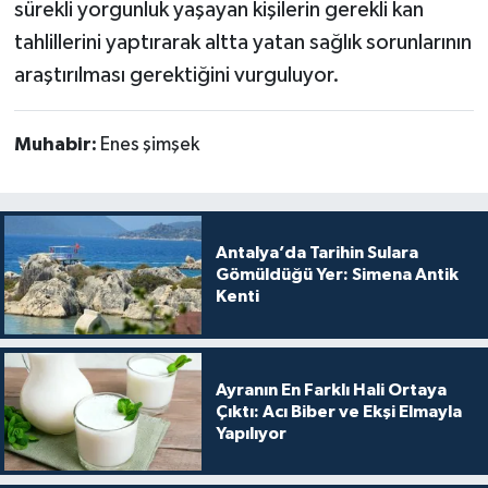
sürekli yorgunluk yaşayan kişilerin gerekli kan
tahlillerini yaptırarak altta yatan sağlık sorunlarının
araştırılması gerektiğini vurguluyor.
Muhabir:
Enes şimşek
Antalya’da Tarihin Sulara
Gömüldüğü Yer: Simena Antik
Kenti
Ayranın En Farklı Hali Ortaya
Çıktı: Acı Biber ve Ekşi Elmayla
Yapılıyor