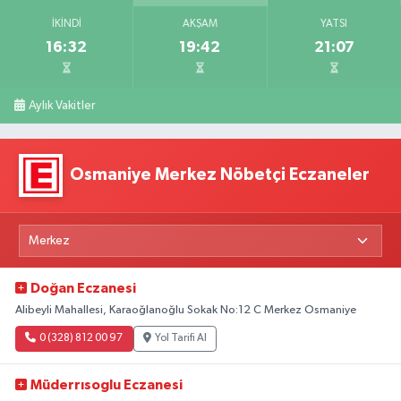
İKINDI
AKŞAM
YATSI
16:32
19:42
21:07
Aylık Vakitler
Osmaniye Merkez Nöbetçi Eczaneler
Doğan Eczanesi
Alibeyli Mahallesi, Karaoğlanoğlu Sokak No:12 C Merkez Osmaniye
0 (328) 812 00 97
Yol Tarifi Al
Müderrısoglu Eczanesi