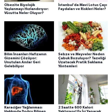
Obezite Biyolojik
İstanbul’da Mavi Lotus Çayı
Yaşlanmayı Hızlandırıyor:
Faydaları ve Riskleri Neler?
Vücutta Neler Oluyor?
Bilim İnsanları Hafızanın
Sebze ve Meyveler Neden
Gizemini Çözüyor:
Çabuk Bozuluyor? Tazeliği
Unutulan Anılar Geri
Uzatacak Pratik Saklama
Gelebiliyor
Yöntemleri
Karaciğer Yağlanması
2 Saatte 600 Kalori
Hakkında Doğru Bilinen
Yaktırıyor! Ev İşi Yaparak