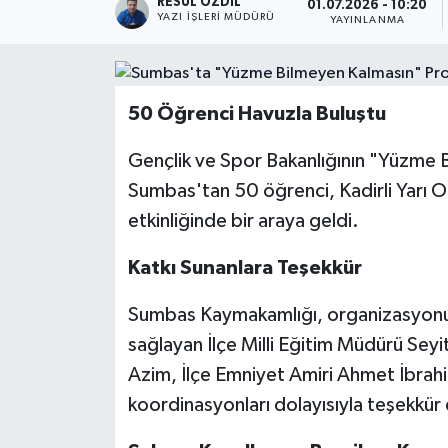
RESUL ÖZDIL
01.07.2026 - 10:20
YAZI İŞLERI MÜDÜRÜ
YAYINLANMA
50 Öğrenci Havuzla Buluştu
Gençlik ve Spor Bakanlığının "Yüzme 
Sumbas'tan 50 öğrenci, Kadirli Yarı
etkinliğinde bir araya geldi.
Katkı Sunanlara Teşekkür
Sumbas Kaymakamlığı, organizasyonun 
sağlayan İlçe Milli Eğitim Müdürü Sey
Azim, İlçe Emniyet Amiri Ahmet İbrahi
koordinasyonları dolayısıyla teşekkür 