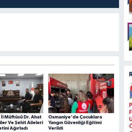
P
F
İl Müftüsü Dr. Ahat
Osmaniye'de Çocuklara
iler Ve Şehit Aileleri
Yangın Güvenliği Eğitimi
tini Ağırladı
Verildi