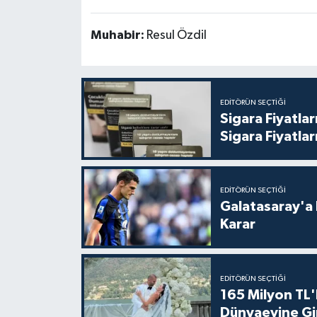
Muhabir:
Resul Özdil
EDITÖRÜN SEÇTIĞI
Sigara Fiyatlar
Sigara Fiyatlar
EDITÖRÜN SEÇTIĞI
Galatasaray'a 
Karar
EDITÖRÜN SEÇTIĞI
165 Milyon TL'
Dünyaevine Gi