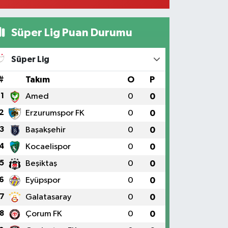
Süper Lig Puan Durumu
Süper Lig
#
Takım
O
P
1
Amed
0
0
2
Erzurumspor FK
0
0
3
Başakşehir
0
0
4
Kocaelispor
0
0
5
Beşiktaş
0
0
6
Eyüpspor
0
0
7
Galatasaray
0
0
8
Çorum FK
0
0