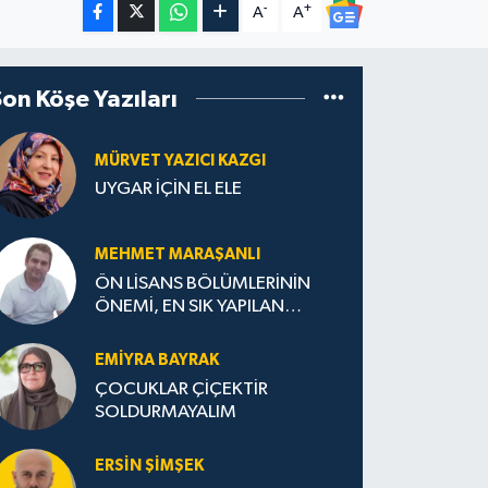
-
+
A
A
Son Köşe Yazıları
MÜRVET YAZICI KAZGI
UYGAR İÇİN EL ELE
MEHMET MARAŞANLI
ÖN LİSANS BÖLÜMLERİNİN
ÖNEMİ, EN SIK YAPILAN
HATALAR VE DOĞRU TERCİH
STRATEJİLERİ
EMIYRA BAYRAK
ÇOCUKLAR ÇİÇEKTİR
SOLDURMAYALIM
ERSIN ŞIMŞEK