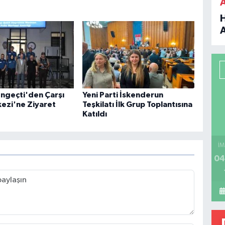
B
P
engeçti'den Çarşı
Yeni Parti İskenderun
kezi'ne Ziyaret
Teşkilatı İlk Grup Toplantısına
Katıldı
H
İM
04