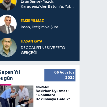
Ersin Şimşek Yazdı:
Karadeniz’den Batum’a, Yolun
Bana Bıraktıkları
FAKIR YILMAZ
İnsan, İletişim ve Şura..
HASAN KAYA
DECCAL FİTNESİ VE FETÖ
GERÇEĞİ
Geçen Yıl
06 Ağustos
Bugün
2025
OSMANIYE
Bekirhan Uyutmaz:
“Gönüllere
Dokunmaya Geldik”