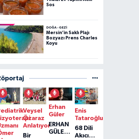
Sos
DOĞA - GEZI
Mersin’in Saklı Plajı
Bozyazı Prens Charles
Koyu
Röportaj
Erhan
ediatrik
Veysel
Enis
Güler
izyoterapi
Özaraz
Tataroğlu
ERHAN
Uzmanı
Anlatıyor
68 Dili
GÜLER'IN
Ömer
Bir
Akıcı