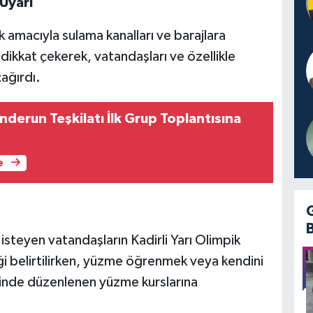
 Uyarı
 amacıyla sulama kanalları ve barajlara
a dikkat çekerek, vatandaşları ve özellikle
ağırdı.
enderun Teşkilatı İlk Grup Toplantısına
e
teyen vatandaşların Kadirli Yarı Olimpik
 belirtilirken, yüzme öğrenmek veya kendini
sinde düzenlenen yüzme kurslarına