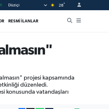
66
°
Düziçi
28
05
18
OR
RESMİ İLANLAR
22
39
0
almasın"
almasın" projesi kapsamında
tkinliği düzenledi.
esi konusunda vatandaşları