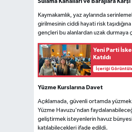
Sulama Kanalları ve Barajlara Karşı
Kaymakamlık, yaz aylarında serinlemek
girilmesinin ciddi hayati risk taşıdığın
gençleri bu alanlardan uzak durmaya ç
Yeni Parti İsk
Katıldı
İçeriği Görüntül
Yüzme Kurslarına Davet
Açıklamada, güvenli ortamda yüzmek is
Yüzme Havuzu'ndan faydalanabileceği
geliştirmek isteyenlerin havuz bünye
katılabilecekleri ifade edildi.