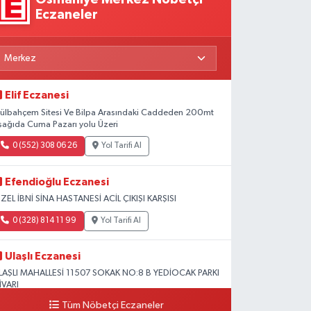
Eczaneler
Elif Eczanesi
ülbahçem Sitesi Ve Bilpa Arasındaki Caddeden 200mt
şağıda Cuma Pazarı yolu Üzeri
0 (552) 308 06 26
Yol Tarifi Al
Efendioğlu Eczanesi
ZEL İBNİ SİNA HASTANESİ ACİL ÇIKIŞI KARŞISI
0 (328) 814 11 99
Yol Tarifi Al
Ulaşlı Eczanesi
LAŞLI MAHALLESİ 11507 SOKAK NO:8 B YEDİOCAK PARKI
İVARI
Tüm Nöbetçi Eczaneler
0 (546) 158 81 80
Yol Tarifi Al