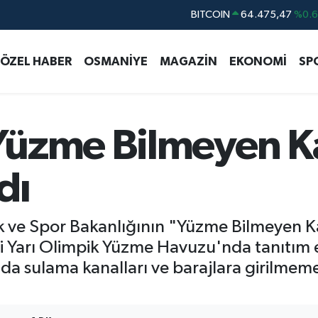
BITCOIN
64.475,47
%0.
DOLAR
47,5971
%0.
EURO
55,1336
%0.
ÖZEL HABER
OSMANİYE
MAGAZİN
EKONOMİ
SP
STERLİN
64,2534
%0.
GRAM ALTIN
6518.23
%0.
BİST100
13.703
%
Yüzme Bilmeyen K
dı
 ve Spor Bakanlığının "Yüzme Bilmeyen K
li Yarı Olimpik Yüzme Havuzu'nda tanıtım e
da sulama kanalları ve barajlara girilmem