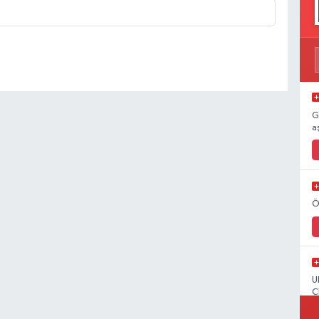
G
a
Ö
U
C