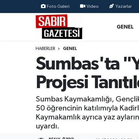
Foto Galeri
Video
Yazarlar
GENEL
Osmaniye Nöbetçi Eczaneler
GENEL
ÖZEL HABER
Osmaniye Hava Durumu
HABERLER
GENEL
OSMANİYE
Osmaniye Trafik Yoğunluk Haritası
Sumbas'ta "
MAGAZİN
Süper Lig Puan Durumu ve Fikstür
Projesi Tanıtıl
EKONOMİ
Tüm Manşetler
Sumbas Kaymakamlığı, Gençlik
SPOR
Son Dakika Haberleri
50 öğrencinin katılımıyla Kadir
Kaymakamlık ayrıca yaz ayların
RESMİ İLANLAR
Haber Arşivi
uyardı.