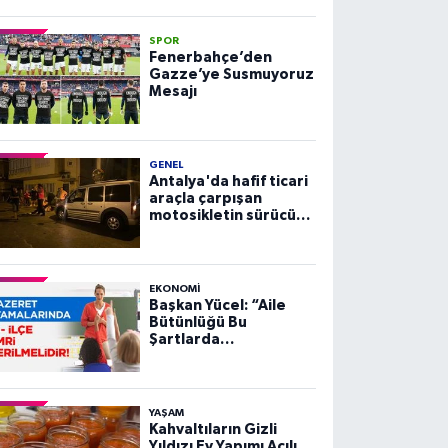
SPOR
Fenerbahçe’den
Gazze’ye Susmuyoruz
Mesajı
GENEL
Antalya'da hafif ticari
araçla çarpışan
motosikletin sürücüsü
yaralandı
EKONOMI
Başkan Yücel: “Aile
Bütünlüğü Bu
Şartlarda
Sağlanamaz”
YAŞAM
Kahvaltıların Gizli
Yıldızı Ev Yapımı Acılı