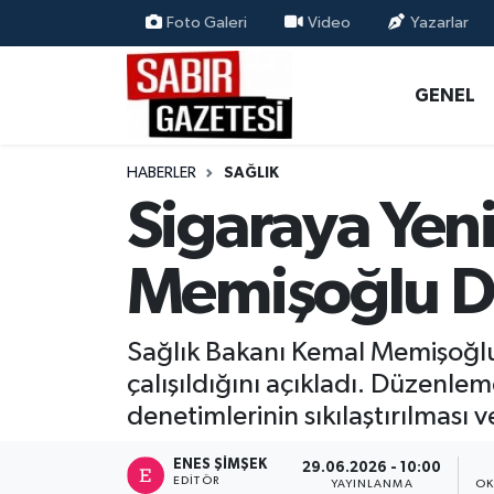
Foto Galeri
Video
Yazarlar
GENEL
Osmaniye Nöbetçi Eczaneler
GENEL
ÖZEL HABER
Osmaniye Hava Durumu
HABERLER
SAĞLIK
OSMANİYE
Osmaniye Trafik Yoğunluk Haritası
Sigaraya Yen
MAGAZİN
Süper Lig Puan Durumu ve Fikstür
Memişoğlu De
EKONOMİ
Tüm Manşetler
Sağlık Bakanı Kemal Memişoğlu, 
SPOR
Son Dakika Haberleri
çalışıldığını açıkladı. Düzenle
denetimlerinin sıkılaştırılması
RESMİ İLANLAR
Haber Arşivi
ENES ŞIMŞEK
29.06.2026 - 10:00
EDITÖR
YAYINLANMA
OK