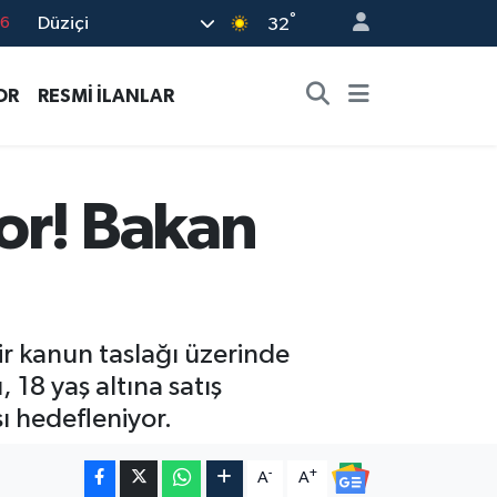
°
Düziçi
17
32
01
OR
RESMİ İLANLAR
02
12
4
or! Bakan
76
ir kanun taslağı üzerinde
 18 yaş altına satış
ı hedefleniyor.
-
+
A
A