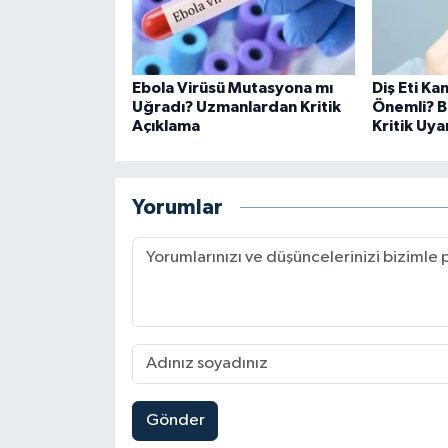
Ebola Virüsü Mutasyona mı
Diş Eti K
Uğradı? Uzmanlardan Kritik
Önemli? B
Açıklama
Kritik Uya
Yorumlar
Gönder