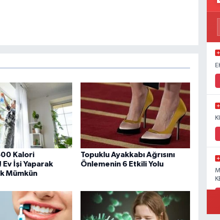
E
K
600 Kalori
Topuklu Ayakkabı Ağrısını
! Ev İşi Yaparak
Önlemenin 6 Etkili Yolu
M
ak Mümkün
K