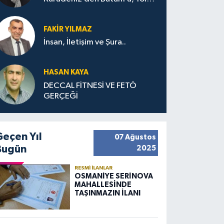
Bana Bıraktıkları
FAKIR YILMAZ
İnsan, İletişim ve Şura..
HASAN KAYA
DECCAL FİTNESİ VE FETÖ
GERÇEĞİ
Geçen Yıl
07 Ağustos
Bugün
2025
RESMI İLANLAR
OSMANİYE SERİNOVA
MAHALLESİNDE
TAŞINMAZIN İLANI