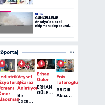
GENEL
GÜNCELLEME -
Antalya'da otel
ekipmanı deposunda
çıkan yangın kontrol
altına alındı
Röportaj
Erhan
ediatrik
Veysel
Enis
Güler
izyoterapi
Özaraz
Tataroğlu
ERHAN
Uzmanı
Anlatıyor
68 Dili
GÜLER'IN
Ömer
Bir
Akıcı
YENI
Alaosman
Çocuğun
Konuşan
TEKLISI