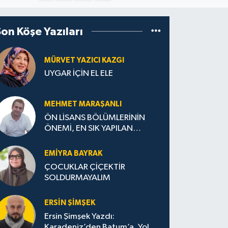
Son Köşe Yazıları
MÜRVET YAZICI KAZGI
UYGAR İÇİN EL ELE
MEHMET MARAŞANLI
ÖN LİSANS BÖLÜMLERİNİN
ÖNEMİ, EN SIK YAPILAN
HATALAR VE DOĞRU TERCİH
STRATEJİLERİ
EMIYRA BAYRAK
ÇOCUKLAR ÇİÇEKTİR
SOLDURMAYALIM
ERSIN ŞIMŞEK
Ersin Şimşek Yazdı:
Karadeniz’den Batum’a, Yolun