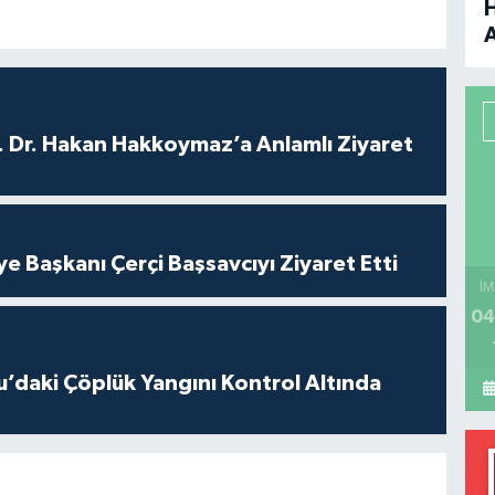
B
P
. Dr. Hakan Hakkoymaz’a Anlamlı Ziyaret
H
ye Başkanı Çerçi Başsavcıyı Ziyaret Etti
İM
04
’daki Çöplük Yangını Kontrol Altında