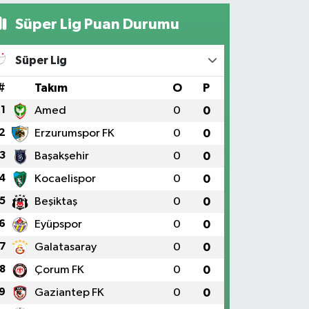
Süper Lig Puan Durumu
Süper Lig
#
Takım
O
P
1
Amed
0
0
2
Erzurumspor FK
0
0
3
Başakşehir
0
0
4
Kocaelispor
0
0
5
Beşiktaş
0
0
6
Eyüpspor
0
0
7
Galatasaray
0
0
8
Çorum FK
0
0
9
Gaziantep FK
0
0