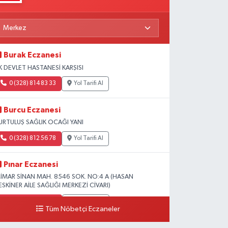
Burak Eczanesi
K DEVLET HASTANESİ KARŞISI
0 (328) 814 83 33
Yol Tarifi Al
Burcu Eczanesi
URTULUŞ SAĞLIK OCAĞI YANI
0 (328) 812 56 78
Yol Tarifi Al
Pınar Eczanesi
İMAR SİNAN MAH. 8546 SOK. NO:4 A (HASAN
ESKİNER AİLE SAĞLIĞI MERKEZİ CİVARI)
0 (328) 826 04 73
Yol Tarifi Al
Tüm Nöbetçi Eczaneler