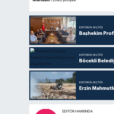
EDITÖRÜN SEÇTIĞI
Başhekim Prof
EDITÖRÜN SEÇTIĞI
Böcekli Beledi
EDITÖRÜN SEÇTIĞI
Erzin Mahmutlu
EDITÖR HAKKINDA