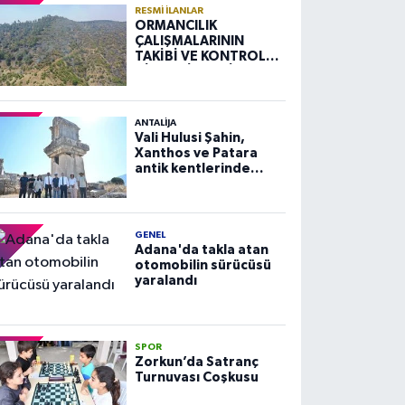
RESMI İLANLAR
ORMANCILIK
ÇALIŞMALARININ
TAKİBİ VE KONTROLÜ
HİZMETİ ALIM İLANI
ANTALIJA
Vali Hulusi Şahin,
Xanthos ve Patara
antik kentlerinde
incelemelerde
bulundu
GENEL
Adana'da takla atan
otomobilin sürücüsü
yaralandı
SPOR
Zorkun’da Satranç
Turnuvası Coşkusu