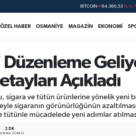
DOLAR
47,7069
%0.
EURO
55,0265
%0.
ÖZEL HABER
OSMANİYE
MAGAZİN
EKONOMİ
SP
STERLİN
64,1897
%0.
GRAM ALTIN
6618.49
%2.
BİST100
13.887
%6
i Düzenleme Geliy
BITCOIN
64.360,53
%-0.
tayları Açıkladı
sigara ve tütün ürünlerine yönelik yeni b
meyle sigaranın görünürlüğünün azaltılması,
 ve tütünle mücadelede yeni adımlar atılmas
2 DK
UNMA SÜRESI