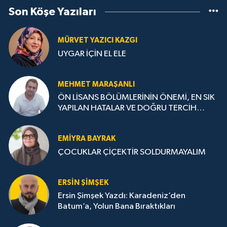
Son Köşe Yazıları
MÜRVET YAZICI KAZGI
UYGAR İÇİN EL ELE
MEHMET MARAŞANLI
ÖN LİSANS BÖLÜMLERİNİN ÖNEMİ, EN SIK
YAPILAN HATALAR VE DOĞRU TERCİH
STRATEJİLERİ
EMIYRA BAYRAK
ÇOCUKLAR ÇİÇEKTİR SOLDURMAYALIM
ERSIN ŞIMŞEK
Ersin Şimşek Yazdı: Karadeniz’den
Batum’a, Yolun Bana Bıraktıkları