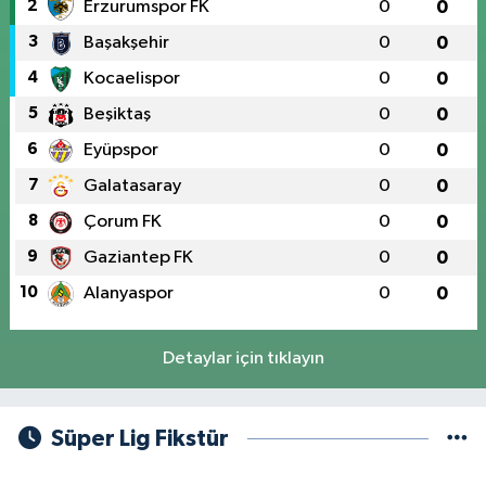
2
Erzurumspor FK
0
0
3
Başakşehir
0
0
4
Kocaelispor
0
0
5
Beşiktaş
0
0
6
Eyüpspor
0
0
7
Galatasaray
0
0
8
Çorum FK
0
0
9
Gaziantep FK
0
0
10
Alanyaspor
0
0
Detaylar için tıklayın
Süper Lig Fikstür