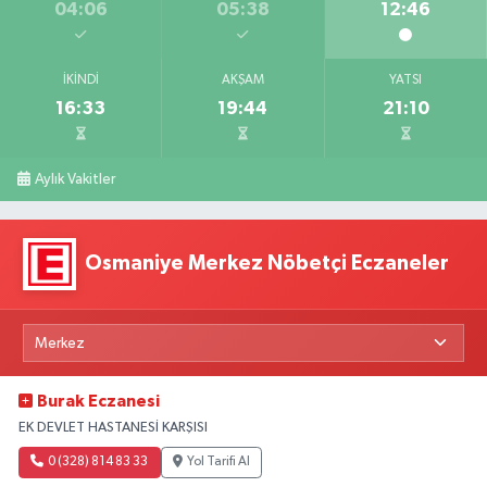
04:06
05:38
12:46
İKINDI
AKŞAM
YATSI
16:33
19:44
21:10
Aylık Vakitler
Osmaniye Merkez Nöbetçi Eczaneler
Burak Eczanesi
EK DEVLET HASTANESİ KARŞISI
0 (328) 814 83 33
Yol Tarifi Al