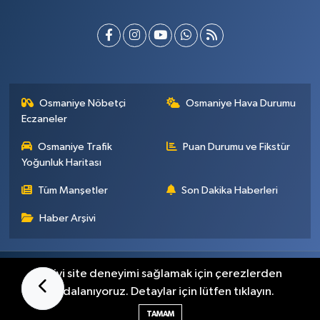
Osmaniye Nöbetçi
Osmaniye Hava Durumu
Eczaneler
Osmaniye Trafik
Puan Durumu ve Fikstür
Yoğunluk Haritası
Tüm Manşetler
Son Dakika Haberleri
Haber Arşivi
Künye
İletişim
Gizlilik Sözleşmesi
En iyi site deneyimi sağlamak için çerezlerden
faydalanıyoruz. Detaylar için lütfen tıklayın.
Haber Yazılımı:
TE Bilişim
TAMAM