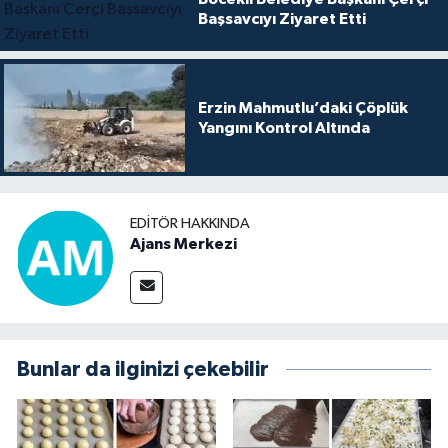
Başsavcıyı Ziyaret Etti
Erzin Mahmutlu’daki Çöplük
Yangını Kontrol Altında
EDITÖR HAKKINDA
Ajans Merkezi
Bunlar da ilginizi çekebilir