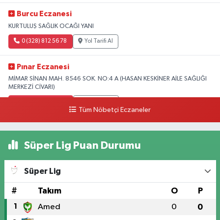
Burcu Eczanesi
KURTULUŞ SAĞLIK OCAĞI YANI
0 (328) 812 56 78
Yol Tarifi Al
Pınar Eczanesi
MİMAR SİNAN MAH. 8546 SOK. NO:4 A (HASAN KESKİNER AİLE SAĞLIĞI
MERKEZİ CİVARI)
0 (328) 826 04 73
Yol Tarifi Al
Tüm Nöbetçi Eczaneler
Süper Lig Puan Durumu
Süper Lig
#
Takım
O
P
1
Amed
0
0