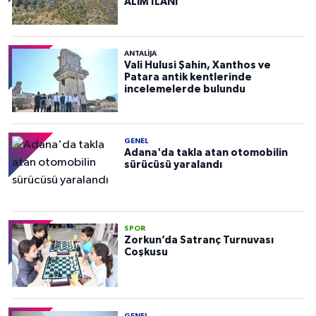
ALIM İLANI
ANTALIJA
Vali Hulusi Şahin, Xanthos ve
Patara antik kentlerinde
incelemelerde bulundu
GENEL
Adana'da takla atan otomobilin
sürücüsü yaralandı
SPOR
Zorkun’da Satranç Turnuvası
Coşkusu
GENEL