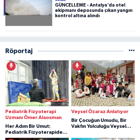
GÜNCELLEME - Antalya'da otel
ekipmanı deposunda çıkan yangın
kontrol altına alındı
Röportaj
Pediatrik Fizyoterapi
Veysel Özaraz Anlatıyor
Uzmanı Ömer Alaosman
Bir Çocuğun Umudu, Bir
Her Adım Bir Umut:
Vakfın Yolculuğu Veysel
Pediatrik Fizyoterapiden
Özaraz Anlatıyor
İlham Veren Hikâyeler