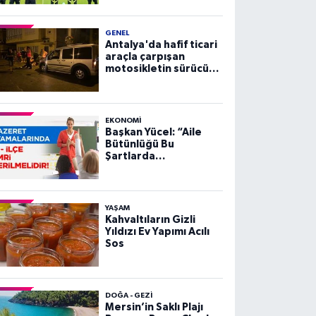
GENEL
Antalya'da hafif ticari
araçla çarpışan
motosikletin sürücüsü
yaralandı
EKONOMI
Başkan Yücel: “Aile
Bütünlüğü Bu
Şartlarda
Sağlanamaz”
YAŞAM
Kahvaltıların Gizli
Yıldızı Ev Yapımı Acılı
Sos
DOĞA - GEZI
Mersin’in Saklı Plajı