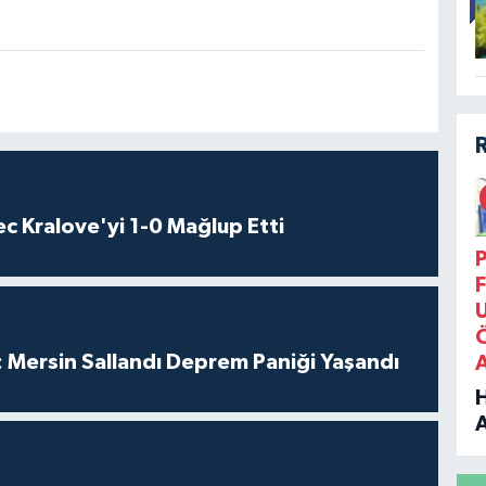
c Kralove'yi 1-0 Mağlup Etti
P
F
 Mersin Sallandı Deprem Paniği Yaşandı
B