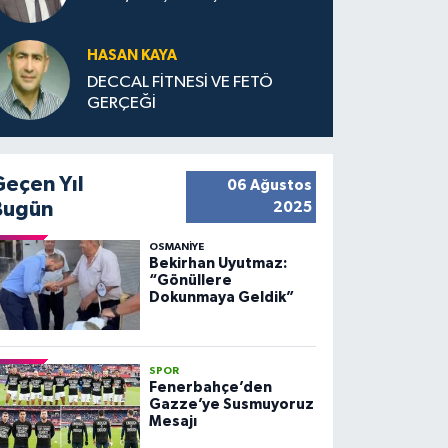
HASAN KAYA
DECCAL FİTNESİ VE FETÖ
GERÇEĞİ
Geçen Yıl
06 Ağustos
Bugün
2025
OSMANIYE
Bekirhan Uyutmaz:
“Gönüllere
Dokunmaya Geldik”
SPOR
Fenerbahçe’den
Gazze’ye Susmuyoruz
Mesajı