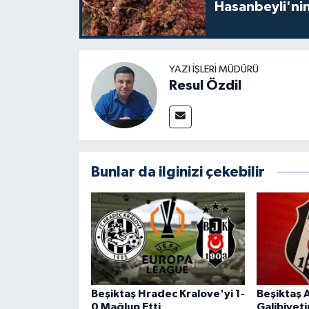
Hasanbeyli'nin
YAZI İŞLERI MÜDÜRÜ
Resul Özdil
Bunlar da ilginizi çekebilir
Beşiktaş Hradec Kralove'yi 1-
Beşiktaş 
0 Mağlup Etti
Galibiyeti