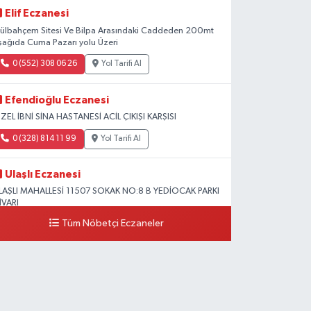
Elif Eczanesi
ülbahçem Sitesi Ve Bilpa Arasındaki Caddeden 200mt
şağıda Cuma Pazarı yolu Üzeri
0 (552) 308 06 26
Yol Tarifi Al
Efendioğlu Eczanesi
ZEL İBNİ SİNA HASTANESİ ACİL ÇIKIŞI KARŞISI
0 (328) 814 11 99
Yol Tarifi Al
Ulaşlı Eczanesi
LAŞLI MAHALLESİ 11507 SOKAK NO:8 B YEDİOCAK PARKI
İVARI
Tüm Nöbetçi Eczaneler
0 (546) 158 81 80
Yol Tarifi Al