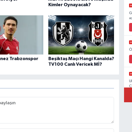
Kimler Oynayacak?
G
a
Ö
unez Trabzonspor
Beşiktaş Maçı Hangi Kanalda?
TV100 Canlı Vericek Mİ?
U
C