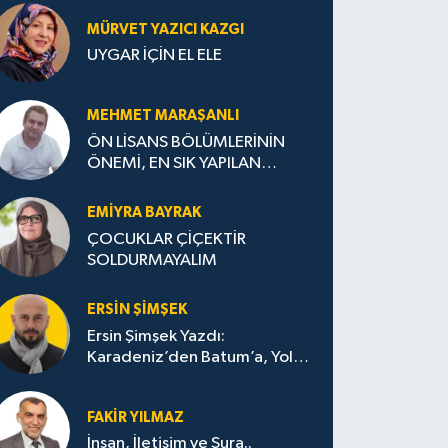
MÜRVET YAZICI KAZGI
UYGAR İÇİN EL ELE
MEHMET MARAŞANLI
ÖN LİSANS BÖLÜMLERİNİN
ÖNEMİ, EN SIK YAPILAN
HATALAR VE DOĞRU TERCİH
STRATEJİLERİ
EMIYRA BAYRAK
ÇOCUKLAR ÇİÇEKTİR
SOLDURMAYALIM
ERSIN ŞIMŞEK
Ersin Şimşek Yazdı:
Karadeniz’den Batum’a, Yolun
Bana Bıraktıkları
FAKIR YILMAZ
İnsan, İletişim ve Şura..