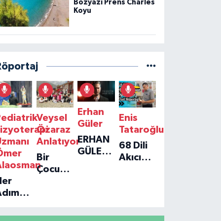
Bozyazı Prens Charles
Koyu
Röportaj
Erhan
ediatrik
Veysel
Enis
Güler
izyoterapi
Özaraz
Tataroğlu
ERHAN
Uzmanı
Anlatıyor
68 Dili
GÜLER'IN
Ömer
Bir
Akıcı
YENI
Alaosman
Çocuğun
Konuşan
TEKLISI
Her
Umudu,
Öğretmenle
'TEK
Adım
Bir
Özel
GERÇEĞIM'LE
ir
Vakfın
Röportaj
BÜYÜK
Umut:
Yolculuğu