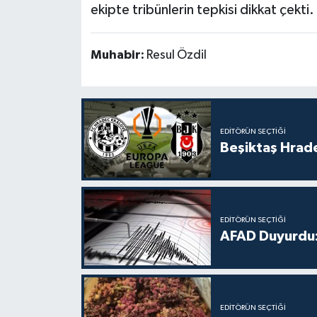
ekipte tribünlerin tepkisi dikkat çekti.
Muhabir:
Resul Özdil
EDITÖRÜN SEÇTIĞI
Beşiktaş Hrade
EDITÖRÜN SEÇTIĞI
AFAD Duyurdu:
EDITÖRÜN SEÇTIĞI