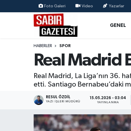
Foto Galeri
Video
Yazarlar
GENEL
Osmaniye Nöbetçi Eczaneler
GENEL
ÖZEL HABER
Osmaniye Hava Durumu
HABERLER
SPOR
OSMANİYE
Osmaniye Trafik Yoğunluk Haritası
Real Madrid 
MAGAZİN
Süper Lig Puan Durumu ve Fikstür
Real Madrid, La Liga’nın 36. h
EKONOMİ
Tüm Manşetler
etti. Santiago Bernabeu’daki maç
SPOR
Son Dakika Haberleri
RESUL ÖZDIL
15.05.2026 - 03:04
YAZI İŞLERI MÜDÜRÜ
YAYINLANMA
RESMİ İLANLAR
Haber Arşivi