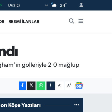
6
°
Düziçi
24
6
2
OR
RESMİ İLANLAR
2
2
ndı
0
ngham’ın golleriyle 2-0 mağlup
-
+
A
A
Son Köşe Yazıları