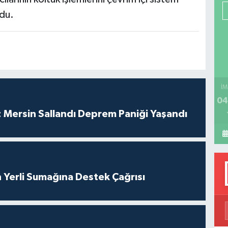
P
du.
H
İM
04
 Mersin Sallandı Deprem Paniği Yaşandı
 Yerli Sumağına Destek Çağrısı