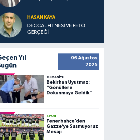
HASAN KAYA
DECCAL FİTNESİ VE FETÖ
GERÇEĞİ
Geçen Yıl
06 Ağustos
Bugün
2025
OSMANIYE
Bekirhan Uyutmaz:
“Gönüllere
Dokunmaya Geldik”
SPOR
Fenerbahçe’den
Gazze’ye Susmuyoruz
Mesajı