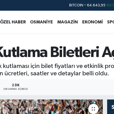
DOLAR
47,6006
%0.0
EURO
55,0250
%0.0
ÖZEL HABER
OSMANİYE
MAGAZİN
EKONOMİ
SP
STERLİN
64,2398
%0.
GRAM ALTIN
6500.87
%0.1
BİST100
13.799
%7
utlama Biletleri A
BITCOIN
64.643,95
%0.1
utlaması için bilet fiyatları ve etkinlik p
cretleri, saatler ve detaylar belli oldu.
2 DK
OKUNMA SÜRESI