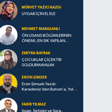
MÜRVET YAZICI KAZGI
UYGAR İÇİN EL ELE
MEHMET MARAŞANLI
ÖN LİSANS BÖLÜMLERİNİN
ÖNEMİ, EN SIK YAPILAN
HATALAR VE DOĞRU TERCİH
STRATEJİLERİ
EMIYRA BAYRAK
ÇOCUKLAR ÇİÇEKTİR
SOLDURMAYALIM
ERSIN ŞIMŞEK
Ersin Şimşek Yazdı:
Karadeniz’den Batum’a, Yolun
Bana Bıraktıkları
FAKIR YILMAZ
İnsan, İletişim ve Şura..