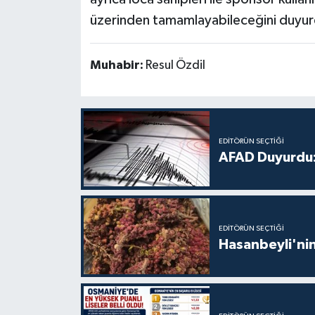
üzerinden tamamlayabileceğini duyur
Muhabir:
Resul Özdil
EDITÖRÜN SEÇTIĞI
AFAD Duyurdu:
EDITÖRÜN SEÇTIĞI
Hasanbeyli'nin