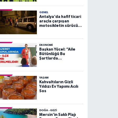
GENEL
Antalya'da hafif ticari
araçla çarpışan
motosikletin sürücüsü
yaralandı
EKONOMI
Başkan Yücel: “Aile
Bütünlüğü Bu
Şartlarda
Sağlanamaz”
YAŞAM
Kahvaltıların Gizli
Yıldızı Ev Yapımı Acılı
Sos
DOĞA - GEZI
Mersin’in Saklı Plajı