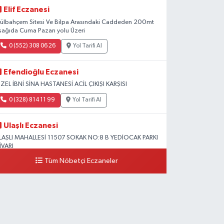
Elif Eczanesi
ülbahçem Sitesi Ve Bilpa Arasındaki Caddeden 200mt
şağıda Cuma Pazarı yolu Üzeri
0 (552) 308 06 26
Yol Tarifi Al
Efendioğlu Eczanesi
ZEL İBNİ SİNA HASTANESİ ACİL ÇIKIŞI KARŞISI
0 (328) 814 11 99
Yol Tarifi Al
Ulaşlı Eczanesi
LAŞLI MAHALLESİ 11507 SOKAK NO:8 B YEDİOCAK PARKI
İVARI
Tüm Nöbetçi Eczaneler
0 (546) 158 81 80
Yol Tarifi Al