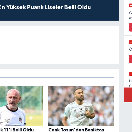
 Yüksek Puanlı Liseler Belli Oldu
G
a
Ö
U
C
k 11'i Belli Oldu
Cenk Tosun'dan Beşiktaş