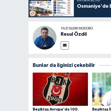
EDITÖRÜN SEÇTIĞI
Osmaniye'de En
YAZI İŞLERI MÜDÜRÜ
Resul Özdil
Bunlar da ilginizi çekebilir
Beşiktaş Avrupa'da 100.
Beşiktaş İl