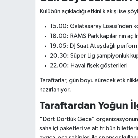
Kulübün açıkladığı etkinlik akışı ise şöy
15.00: Galatasaray Lisesi’nden k
18.00: RAMS Park kapılarının açıl
19.05: DJ Suat Ateşdağlı performa
20.30: Süper Lig şampiyonluk kupa
22.00: Havai fişek gösterileri
Taraftarlar, gün boyu sürecek etkinlik
hazırlanıyor.
Taraftardan Yoğun İl
“Dört Dörtlük Gece” organizasyonuna 
saha içi paketleri ve alt tribün biletler
ayrıca loca sahipleri ile sponsor kullanı