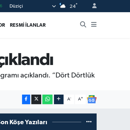
°
Düziçi
6
24
2
OR
RESMİ İLANLAR
2
2
0
çıklandı
6
rogramı açıklandı. “Dört Dörtlük
-
+
A
A
Son Köşe Yazıları