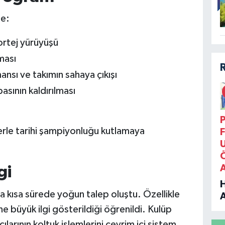
le:
ortej yürüyüşü
ması
nsı ve takımın sahaya çıkışı
sının kaldırılması
P
lerle tarihi şampiyonluğu kutlamaya
F
gi
kısa sürede yoğun talep oluştu. Özellikle
B
ine büyük ilgi gösterildiği öğrenildi. Kulüp
cılarının koltuk işlemlerini çevrim içi sistem