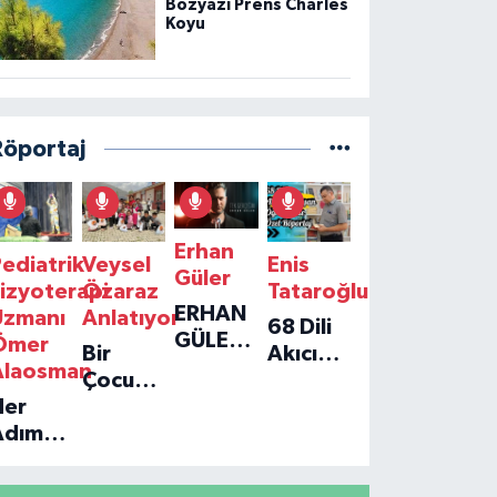
Bozyazı Prens Charles
Koyu
Röportaj
Erhan
ediatrik
Veysel
Enis
Güler
izyoterapi
Özaraz
Tataroğlu
ERHAN
Uzmanı
Anlatıyor
68 Dili
GÜLER'IN
Ömer
Bir
Akıcı
YENI
Alaosman
Çocuğun
Konuşan
TEKLISI
Her
Umudu,
Öğretmenle
'TEK
Adım
Bir
Özel
GERÇEĞIM'LE
ir
Vakfın
Röportaj
BÜYÜK
Umut:
Yolculuğu