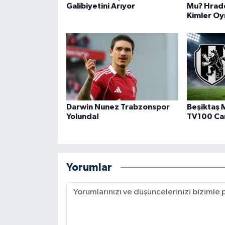
Galibiyetini Arıyor
Mu? Hrad
Kimler O
Darwin Nunez Trabzonspor
Beşiktaş 
Yolunda!
TV100 Can
Yorumlar