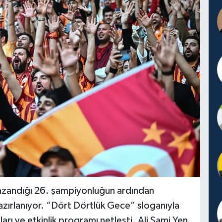
azandığı 26. şampiyonluğun ardından
hazırlanıyor. “Dört Dörtlük Gece” sloganıyla
ları ve etkinlik programı netleşti. Ali Sami Yen