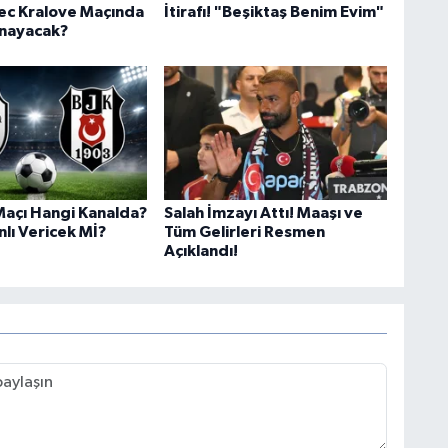
ec Kralove Maçında
İtirafı! "Beşiktaş Benim Evim"
ynayacak?
Maçı Hangi Kanalda?
Salah İmzayı Attı! Maaşı ve
lı Vericek Mİ?
Tüm Gelirleri Resmen
Açıklandı!