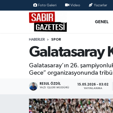
Foto Galeri
Video
Yazarlar
GENEL
Osmaniye Nöbetçi Eczaneler
GENEL
ÖZEL HABER
Osmaniye Hava Durumu
HABERLER
SPOR
OSMANİYE
Osmaniye Trafik Yoğunluk Haritası
Galatasaray K
MAGAZİN
Süper Lig Puan Durumu ve Fikstür
Galatasaray’ın 26. şampiyonluk k
EKONOMİ
Tüm Manşetler
Gece” organizasyonunda tribün ü
SPOR
Son Dakika Haberleri
RESUL ÖZDIL
15.05.2026 - 03:02
YAZI İŞLERI MÜDÜRÜ
YAYINLANMA
RESMİ İLANLAR
Haber Arşivi