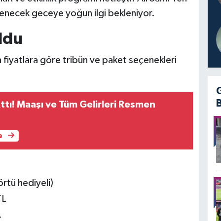
necek geceye yoğun ilgi bekleniyor.
Oldu
an fiyatlara göre tribün ve paket seçenekleri
ttı! Maaşı ve Tüm Gelirleri Resmen
e
rtü hediyeli)
TL
L