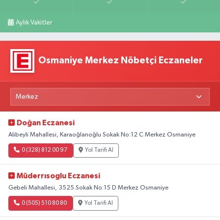
Aylık Vakitler
Osmaniye Merkez Nöbetçi Eczaneler
Doğan Eczanesi
Alibeyli Mahallesi, Karaoğlanoğlu Sokak No:12 C Merkez Osmaniye
0 (328) 812 00 97
Yol Tarifi Al
Müderrısoglu Eczanesi
Gebeli Mahallesi, 3525.Sokak No:15 D Merkez Osmaniye
0 (505) 510 80 80
Yol Tarifi Al