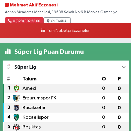
Mehmet Akif Eczanesi
Adnan Menderes Mahallesi, 19538 Sokak No:6 B Merkez Osmaniye
0 (328) 802 58 00
Yol Tarifi Al
Tüm Nöbetçi Eczaneler
Süper Lig Puan Durumu
Süper Lig
#
Takım
O
P
1
Amed
0
0
2
Erzurumspor FK
0
0
3
Başakşehir
0
0
4
Kocaelispor
0
0
5
Beşiktaş
0
0