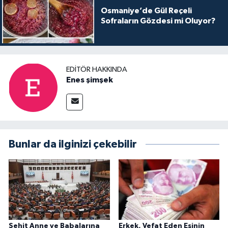
Osmaniye’de Gül Reçeli
Sofraların Gözdesi mi Oluyor?
EDITÖR HAKKINDA
Enes şimşek
Bunlar da ilginizi çekebilir
Şehit Anne ve Babalarına
Erkek, Vefat Eden Eşinin