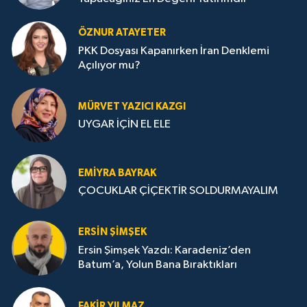
ÖZNUR ATAYETER
PKK Dosyası Kapanırken İran Denklemi
Açılıyor mu?
MÜRVET YAZICI KAZGI
UYGAR İÇİN EL ELE
EMIYRA BAYRAK
ÇOCUKLAR ÇİÇEKTİR SOLDURMAYALIM
ERSIN ŞIMŞEK
Ersin Şimşek Yazdı: Karadeniz’den
Batum’a, Yolun Bana Bıraktıkları
FAKIR YILMAZ