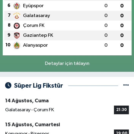
6
Eyüpspor
0
0
7
Galatasaray
0
0
8
Çorum FK
0
0
9
Gaziantep FK
0
0
10
Alanyaspor
0
0
Detaylar için tıklayın
Süper Lig Fikstür
14 Ağustos, Cuma
Galatasaray - Çorum FK
21:30
15 Ağustos, Cumartesi
Konyaspor - Rizespor
19:00