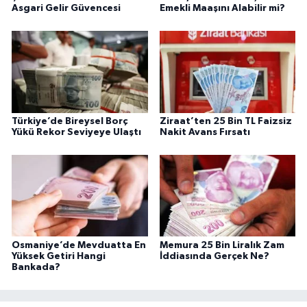
Asgari Gelir Güvencesi
Emekli Maaşını Alabilir mi?
Türkiye’de Bireysel Borç
Ziraat’ten 25 Bin TL Faizsiz
Yükü Rekor Seviyeye Ulaştı
Nakit Avans Fırsatı
Osmaniye’de Mevduatta En
Memura 25 Bin Liralık Zam
Yüksek Getiri Hangi
İddiasında Gerçek Ne?
Bankada?