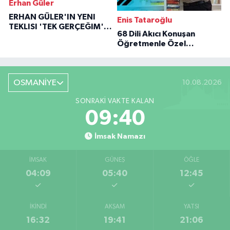
Erhan Güler
ERHAN GÜLER'IN YENI
Enis Tataroğlu
TEKLISI 'TEK GERÇEĞIM'LE
68 Dili Akıcı Konuşan
BÜYÜK DÖNÜŞÜ
Öğretmenle Özel
Röportaj
OSMANİYE
10.08.2026
SONRAKI VAKTE KALAN
09:39
İmsak Namazı
İMSAK
GÜNEŞ
ÖĞLE
04:09
05:40
12:45
İKINDI
AKŞAM
YATSI
16:32
19:41
21:06