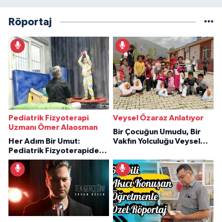
Röportaj
Pediatrik Fizyoterapi
Veysel Özaraz Anlatıyor
Uzmanı Ömer Alaosman
Bir Çocuğun Umudu, Bir
Her Adım Bir Umut:
Vakfın Yolculuğu Veysel
Pediatrik Fizyoterapiden
Özaraz Anlatıyor
İlham Veren Hikâyeler