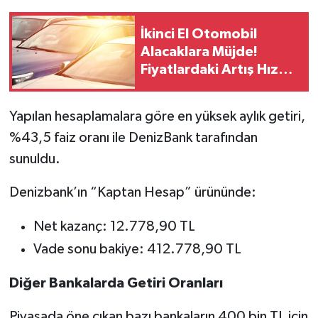
İkinci El Otomobil
Alacaklara Müjde!
Fiyatlardaki Artış Hız
Kesti
Yapılan hesaplamalara göre en yüksek aylık getiri,
%43,5 faiz oranı ile DenizBank tarafından
sunuldu.
Denizbank’ın “Kaptan Hesap” ürününde:
Net kazanç: 12.778,90 TL
Vade sonu bakiye: 412.778,90 TL
Diğer Bankalarda Getiri Oranları
Piyasada öne çıkan bazı bankaların 400 bin TL için