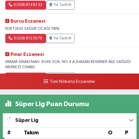
0 (328) 814 83 33
Yol Tarifi Al
Burcu Eczanesi
KURTULUŞ SAĞLIK OCAĞI YANI
0 (328) 812 56 78
Yol Tarifi Al
Pınar Eczanesi
MİMAR SİNAN MAH. 8546 SOK. NO:4 A (HASAN KESKİNER AİLE SAĞLIĞI
MERKEZİ CİVARI)
0 (328) 826 04 73
Yol Tarifi Al
Tüm Nöbetçi Eczaneler
Süper Lig Puan Durumu
Süper Lig
#
Takım
O
P