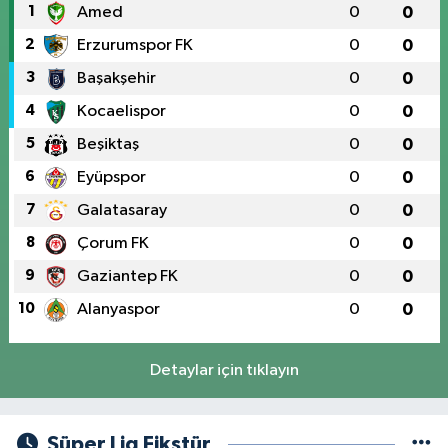
1
Amed
0
0
2
Erzurumspor FK
0
0
3
Başakşehir
0
0
4
Kocaelispor
0
0
5
Beşiktaş
0
0
6
Eyüpspor
0
0
7
Galatasaray
0
0
8
Çorum FK
0
0
9
Gaziantep FK
0
0
10
Alanyaspor
0
0
Detaylar için tıklayın
Süper Lig Fikstür