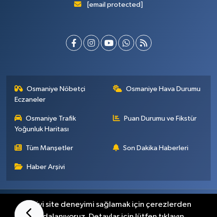
[email protected]
Osmaniye Nöbetçi
Osmaniye Hava Durumu
Eczaneler
Osmaniye Trafik
Puan Durumu ve Fikstür
Yoğunluk Haritası
Tüm Manşetler
Son Dakika Haberleri
Haber Arşivi
Künye
İletişim
Gizlilik Sözleşmesi
En iyi site deneyimi sağlamak için çerezlerden
faydalanıyoruz. Detaylar için lütfen tıklayın.