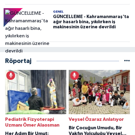
GENEL
GÜNCELLEME - Kahramanmaraş'ta
ağır hasarlı bina, yıkılırken iş
makinesinin üzerine devrildi
Röportaj
Pediatrik Fizyoterapi
Veysel Özaraz Anlatıyor
Uzmanı Ömer Alaosman
Bir Çocuğun Umudu, Bir
Her Adım Bir Umut:
Vakfın Yolculuğu Veysel