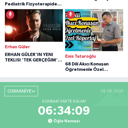
Pediatrik Fizyoterapiden
Özaraz Anlatıyor
İlham Veren Hikâyeler
Erhan Güler
ERHAN GÜLER'IN YENI
Enis Tataroğlu
TEKLISI 'TEK GERÇEĞIM'LE
68 Dili Akıcı Konuşan
BÜYÜK DÖNÜŞÜ
Öğretmenle Özel
Röportaj
OSMANİYE
08.08.2026
SONRAKI VAKTE KALAN
06:34:08
Öğle Namazı