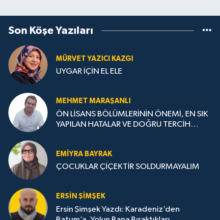
Son Köşe Yazıları
MÜRVET YAZICI KAZGI
UYGAR İÇİN EL ELE
MEHMET MARAŞANLI
ÖN LİSANS BÖLÜMLERİNİN ÖNEMİ, EN SIK
YAPILAN HATALAR VE DOĞRU TERCİH
STRATEJİLERİ
EMIYRA BAYRAK
ÇOCUKLAR ÇİÇEKTİR SOLDURMAYALIM
ERSIN ŞIMŞEK
Ersin Şimşek Yazdı: Karadeniz’den
Batum’a, Yolun Bana Bıraktıkları