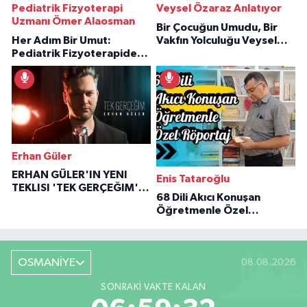
Pediatrik Fizyoterapi
Veysel Özaraz Anlatıyor
Uzmanı Ömer Alaosman
Bir Çocuğun Umudu, Bir
Her Adım Bir Umut:
Vakfın Yolculuğu Veysel
Pediatrik Fizyoterapiden
Özaraz Anlatıyor
İlham Veren Hikâyeler
Erhan Güler
ERHAN GÜLER'IN YENI
Enis Tataroğlu
TEKLISI 'TEK GERÇEĞIM'LE
68 Dili Akıcı Konuşan
BÜYÜK DÖNÜŞÜ
Öğretmenle Özel
Röportaj
OSMANİYE
08.08.2026
SONRAKI VAKTE KALAN