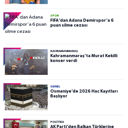
SPOR
FIFA'dan Adana Demirspor'a 6
puan silme cezası
KAHRAMANMARAŞ
Kahramanmaraş’ta Murat Kekilli
konser verdi
GENEL
Osmaniye’de 2026 Hac Kayıtları
Başlıyor
POLITIKA
AK Parti’den Balkan Türklerine