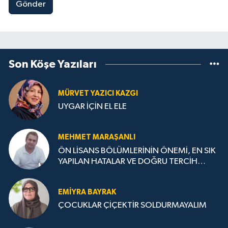
Gönder
Son Köşe Yazıları
MÜRVET YAZICI KAZGI
UYGAR İÇİN EL ELE
MEHMET MARAŞANLI
ÖN LİSANS BÖLÜMLERİNİN ÖNEMİ, EN SIK
YAPILAN HATALAR VE DOĞRU TERCİH
STRATEJİLERİ
EMIYRA BAYRAK
ÇOCUKLAR ÇİÇEKTİR SOLDURMAYALIM