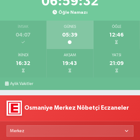
06:59:31
Öğle Namazı
İMSAK
GÜNEŞ
ÖĞLE
04:07
05:39
12:46
İKINDI
AKŞAM
YATSI
16:32
19:43
21:09
Aylık Vakitler
Osmaniye Merkez Nöbetçi Eczaneler