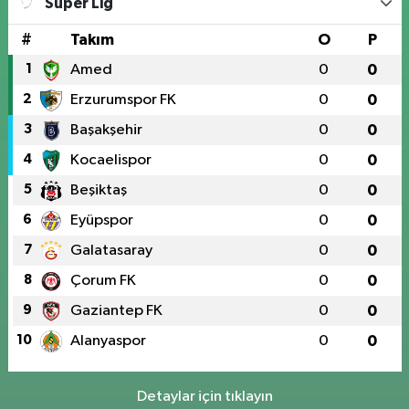
Süper Lig
#
Takım
O
P
1
Amed
0
0
2
Erzurumspor FK
0
0
3
Başakşehir
0
0
4
Kocaelispor
0
0
5
Beşiktaş
0
0
6
Eyüpspor
0
0
7
Galatasaray
0
0
8
Çorum FK
0
0
9
Gaziantep FK
0
0
10
Alanyaspor
0
0
Detaylar için tıklayın