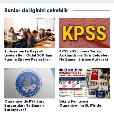
Bunlar da ilginizi çekebilir
Türkiye’nin En Başarılı
KPSS 2026 Sınav Yerleri
Liseleri Belli Oldu! 500 Tam
Açıklandı mı? Giriş Belgeleri
Puanla Zirveyi Paylaştılar
Ne Zaman Erişime Açılacak?
Osmaniye'de KYK Burs
Düziçi Fen Lisesi
Başvuruları Ne Zaman
Osmaniye'nin İlk 8'inde
Başlayacak?