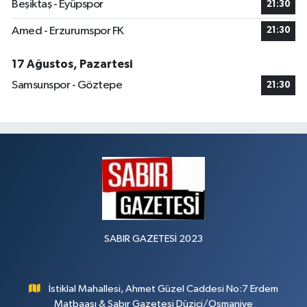
Beşiktaş - Eyüpspor
21:30
Amed - Erzurumspor FK
21:30
17 Ağustos, Pazartesi
Samsunspor - Göztepe
21:30
SABIR GAZETESİ 2023
İstiklal Mahallesi, Ahmet Güzel Caddesi No:7 Erdem
Matbaası & Sabır Gazetesi Düziçi/Osmaniye