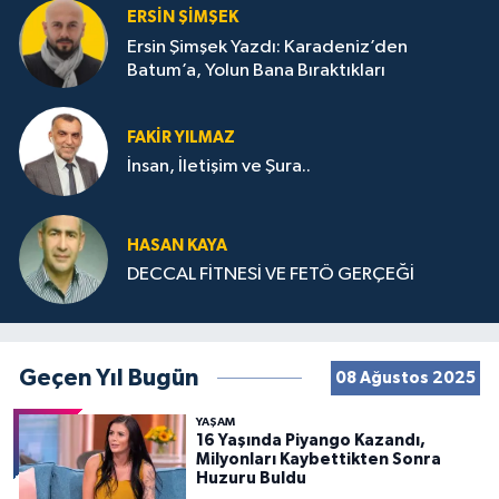
ERSIN ŞIMŞEK
Ersin Şimşek Yazdı: Karadeniz’den
Batum’a, Yolun Bana Bıraktıkları
FAKIR YILMAZ
İnsan, İletişim ve Şura..
HASAN KAYA
DECCAL FİTNESİ VE FETÖ GERÇEĞİ
Geçen Yıl Bugün
08 Ağustos 2025
YAŞAM
16 Yaşında Piyango Kazandı,
Milyonları Kaybettikten Sonra
Huzuru Buldu