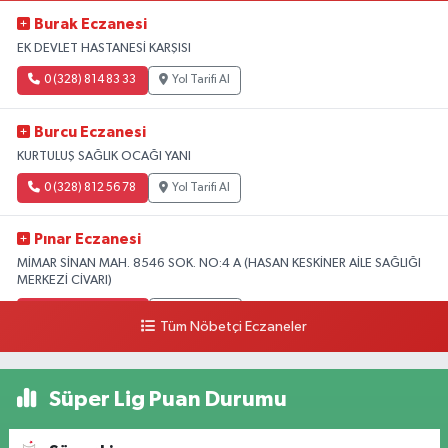
Burak Eczanesi
EK DEVLET HASTANESİ KARŞISI
0 (328) 814 83 33
Yol Tarifi Al
Burcu Eczanesi
KURTULUŞ SAĞLIK OCAĞI YANI
0 (328) 812 56 78
Yol Tarifi Al
Pınar Eczanesi
MİMAR SİNAN MAH. 8546 SOK. NO:4 A (HASAN KESKİNER AİLE SAĞLIĞI
MERKEZİ CİVARI)
0 (328) 826 04 73
Yol Tarifi Al
Tüm Nöbetçi Eczaneler
Süper Lig Puan Durumu