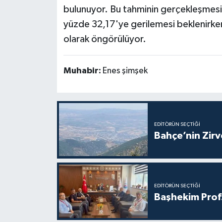
bulunuyor. Bu tahminin gerçekleşmesi 
yüzde 32,17'ye gerilemesi beklenirken
olarak öngörülüyor.
Muhabir:
Enes şimşek
EDITÖRÜN SEÇTIĞI
Bahçe’nin Zir
EDITÖRÜN SEÇTIĞI
Başhekim Prof