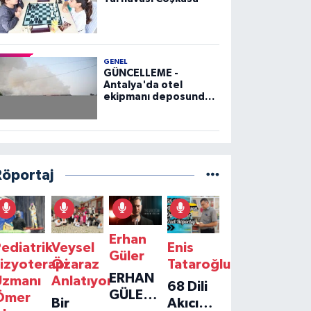
GENEL
GÜNCELLEME -
Antalya'da otel
ekipmanı deposunda
çıkan yangın kontrol
altına alındı
Röportaj
Erhan
ediatrik
Veysel
Enis
Güler
izyoterapi
Özaraz
Tataroğlu
ERHAN
Uzmanı
Anlatıyor
68 Dili
GÜLER'IN
Ömer
Bir
Akıcı