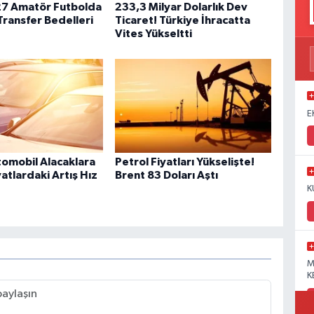
7 Amatör Futbolda
233,3 Milyar Dolarlık Dev
Transfer Bedelleri
Ticaret! Türkiye İhracatta
Vites Yükseltti
E
Otomobil Alacaklara
Petrol Fiyatları Yükselişte!
atlardaki Artış Hız
Brent 83 Doları Aştı
K
M
K