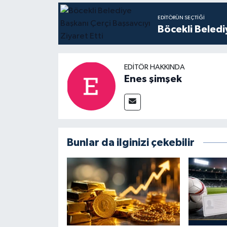
EDITÖRÜN SEÇTIĞI
Böcekli Beledi
EDITÖR HAKKINDA
Enes şimşek
Bunlar da ilginizi çekebilir