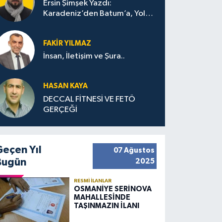
Ersin Şimşek Yazdı:
Karadeniz’den Batum’a, Yolun
Bana Bıraktıkları
FAKIR YILMAZ
İnsan, İletişim ve Şura..
HASAN KAYA
DECCAL FİTNESİ VE FETÖ
GERÇEĞİ
Geçen Yıl
07 Ağustos
Bugün
2025
RESMI İLANLAR
OSMANİYE SERİNOVA
MAHALLESİNDE
TAŞINMAZIN İLANI