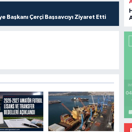
ye Başkanı Çerçi Başsavcıyı Ziyaret Etti
B
P
H
İM
04