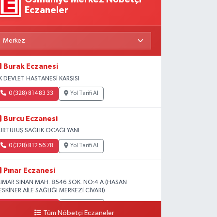
Eczaneler
Burak Eczanesi
K DEVLET HASTANESİ KARŞISI
0 (328) 814 83 33
Yol Tarifi Al
Burcu Eczanesi
URTULUŞ SAĞLIK OCAĞI YANI
0 (328) 812 56 78
Yol Tarifi Al
Pınar Eczanesi
İMAR SİNAN MAH. 8546 SOK. NO:4 A (HASAN
ESKİNER AİLE SAĞLIĞI MERKEZİ CİVARI)
0 (328) 826 04 73
Yol Tarifi Al
Tüm Nöbetçi Eczaneler