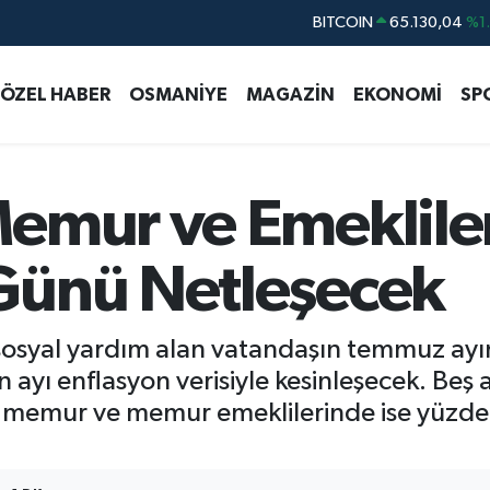
DOLAR
47,7106
%0.
EURO
55,1652
%0.
ÖZEL HABER
OSMANİYE
MAGAZİN
EKONOMİ
SP
STERLİN
64,4046
%0.
GRAM ALTIN
6648.99
%2.
BİST100
13.773
%-
emur ve Emeklile
Günü Netleşecek
sosyal yardım alan vatandaşın temmuz ay
yı enflasyon verisiyle kesinleşecek. Beş a
 memur ve memur emeklilerinde ise yüzde 1