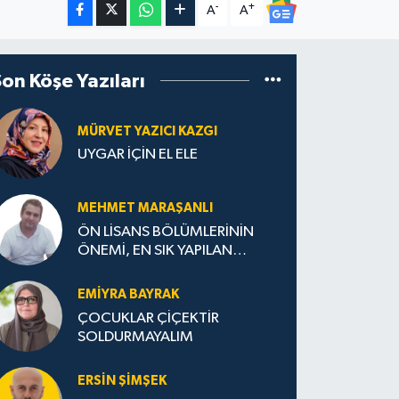
-
+
A
A
Son Köşe Yazıları
MÜRVET YAZICI KAZGI
UYGAR İÇİN EL ELE
MEHMET MARAŞANLI
ÖN LİSANS BÖLÜMLERİNİN
ÖNEMİ, EN SIK YAPILAN
HATALAR VE DOĞRU TERCİH
STRATEJİLERİ
EMIYRA BAYRAK
ÇOCUKLAR ÇİÇEKTİR
SOLDURMAYALIM
ERSIN ŞIMŞEK