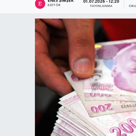
ENES ŞIMŞEK
01.07.2026 - 12:20
EDITÖR
YAYINLANMA
OKU