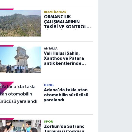
RESMI İLANLAR
ORMANCILIK
ÇALIŞMALARININ
TAKİBİ VE KONTROLÜ
HİZMETİ ALIM İLANI
ANTALIJA
Vali Hulusi Şahin,
Xanthos ve Patara
antik kentlerinde
incelemelerde
bulundu
GENEL
Adana'da takla atan
otomobilin sürücüsü
yaralandı
SPOR
Zorkun’da Satranç
Turnuvası Coşkusu