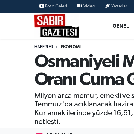
Foto Galeri
Video
Yazarlar
GENEL
Osmaniye Nöbetçi Eczaneler
GENEL
ÖZEL HABER
Osmaniye Hava Durumu
HABERLER
EKONOMI
OSMANİYE
Osmaniye Trafik Yoğunluk Haritası
Osmaniyeli M
MAGAZİN
Süper Lig Puan Durumu ve Fikstür
Oranı Cuma 
EKONOMİ
Tüm Manşetler
Milyonlarca memur, emekli ve 
SPOR
Son Dakika Haberleri
Temmuz'da açıklanacak haziran a
Kur emeklilerinde yüzde 16,61,
RESMİ İLANLAR
Haber Arşivi
netleşti.