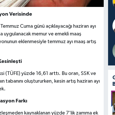
syon Verisinde
 3 Temmuz Cuma günü açıklayacağı haziran ayı
sında uygulanacak memur ve emekli maaş
asyonunun eklenmesiyle temmuz ayı maaş artış
Kesinleşti
eksi (TÜFE) yüzde 16,61 arttı. Bu oran, SSK ve
 tabanını oluştururken, kesin artış haziran ayı
ek.
asyon Farkı
zleşmeden kaynaklanan yüzde 7'lik zamma ek