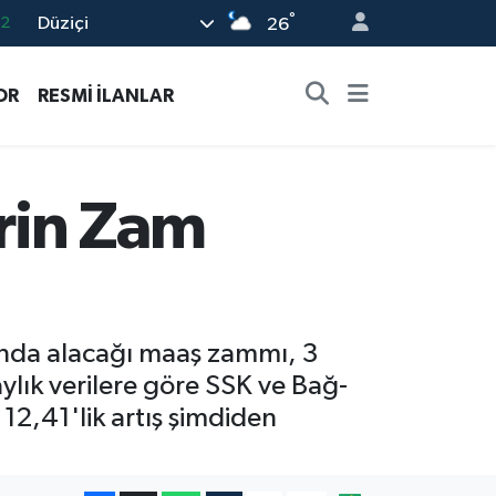
°
Düziçi
26
17
27
OR
RESMİ İLANLAR
35
59
19
rin Zam
ında alacağı maaş zammı, 3
ylık verilere göre SSK ve Bağ-
2,41'lik artış şimdiden