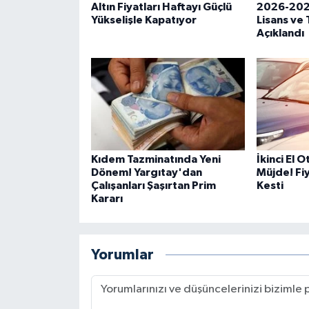
Altın Fiyatları Haftayı Güçlü
2026-202
Yükselişle Kapatıyor
Lisans ve 
Açıklandı
Kıdem Tazminatında Yeni
İkinci El 
Dönem! Yargıtay'dan
Müjde! Fiy
Çalışanları Şaşırtan Prim
Kesti
Kararı
Yorumlar