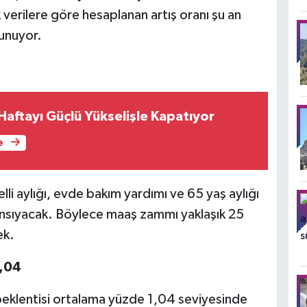
k verilere göre hesaplanan artış oranı şu an
lunuyor.
ı Haftayı Güçlü Yükselişle Kapatıyor
e
li aylığı, evde bakım yardımı ve 65 yaş aylığı
nsıyacak. Böylece maaş zammı yaklaşık 25
ek.
1,04
beklentisi ortalama yüzde 1,04 seviyesinde