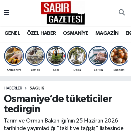
GENEL
Osmaniye Nöbetçi Eczaneler
GENEL
ÖZEL HABER
OSMANİYE
MAGAZİN
E
ÖZEL HABER
Osmaniye Hava Durumu
OSMANİYE
Osmaniye Trafik Yoğunluk Haritası
MAGAZİN
Süper Lig Puan Durumu ve Fikstür
Osmaniye
Yemek
Spor
Doğa
Eğitim
Ekonomi
EKONOMİ
Tüm Manşetler
HABERLER
SAĞLIK
Osmaniye’de tüketiciler
SPOR
Son Dakika Haberleri
tedirgin
RESMİ İLANLAR
Haber Arşivi
Tarım ve Orman Bakanlığı’nın 25 Haziran 2026
tarihinde yayımladığı “taklit ve tağşiş” listesinde