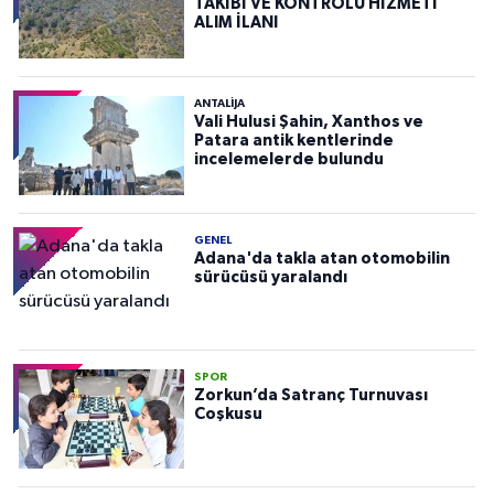
TAKİBİ VE KONTROLÜ HİZMETİ
ALIM İLANI
ANTALIJA
Vali Hulusi Şahin, Xanthos ve
Patara antik kentlerinde
incelemelerde bulundu
GENEL
Adana'da takla atan otomobilin
sürücüsü yaralandı
SPOR
Zorkun’da Satranç Turnuvası
Coşkusu