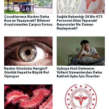
Çocuklarımız Bizden Daha
Sağlık Bakanlığı 26 Bin 673
Kısa mı Yaşayacak? Bilimsel
Personel Alımı Yapacak!
Araştırmadan Çarpıcı Sonuç
Başvurular Ne Zaman
Başlayacak?
Baskın Gözünüz Hangisi?
Uykuya Hızlı Dalmanın
Günlük Hayatta Büyük Rol
Yolları! Uzmanlardan Daha
Oynuyor
Kaliteli Uyku İçin Öneriler