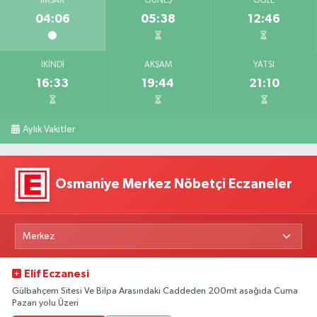
İMSAK
GÜNEŞ
ÖĞLE
04:06
05:38
12:46
İKINDI
AKŞAM
YATSI
16:33
19:44
21:10
Aylık Vakitler
Osmaniye Merkez Nöbetçi Eczaneler
Elif Eczanesi
Gülbahçem Sitesi Ve Bilpa Arasındaki Caddeden 200mt aşağıda Cuma
Pazarı yolu Üzeri