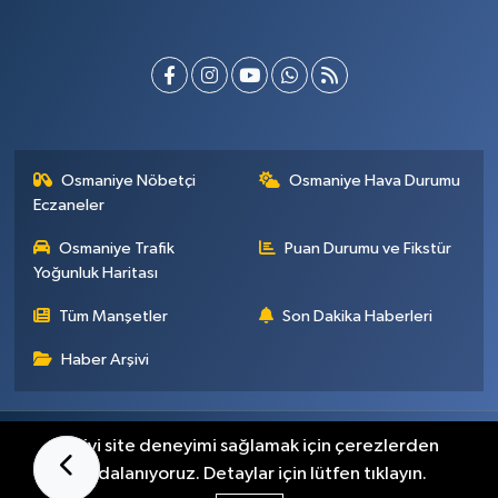
Osmaniye Nöbetçi
Osmaniye Hava Durumu
Eczaneler
Osmaniye Trafik
Puan Durumu ve Fikstür
Yoğunluk Haritası
Tüm Manşetler
Son Dakika Haberleri
Haber Arşivi
Künye
İletişim
Gizlilik Sözleşmesi
En iyi site deneyimi sağlamak için çerezlerden
faydalanıyoruz. Detaylar için lütfen tıklayın.