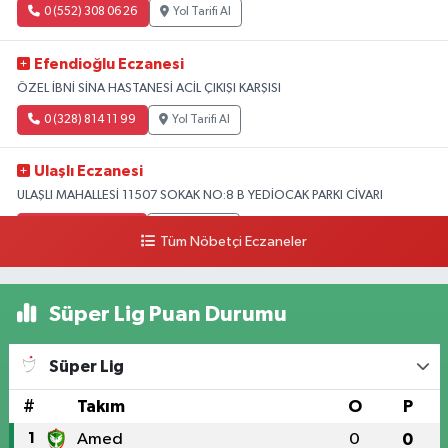
0 (552) 308 06 26
Yol Tarifi Al
Efendioğlu Eczanesi
ÖZEL İBNİ SİNA HASTANESİ ACİL ÇIKIŞI KARŞISI
0 (328) 814 11 99
Yol Tarifi Al
Ulaşlı Eczanesi
ULAŞLI MAHALLESİ 11507 SOKAK NO:8 B YEDİOCAK PARKI CİVARI
0 (546) 158 81 80
Yol Tarifi Al
Tüm Nöbetçi Eczaneler
Süper Lig Puan Durumu
Süper Lig
#
Takım
O
P
1
Amed
0
0