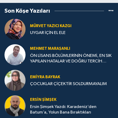
Son Köşe Yazıları
MÜRVET YAZICI KAZGI
UYGAR İÇİN EL ELE
MEHMET MARAŞANLI
ÖN LİSANS BÖLÜMLERİNİN ÖNEMİ, EN SIK
YAPILAN HATALAR VE DOĞRU TERCİH
STRATEJİLERİ
EMIYRA BAYRAK
ÇOCUKLAR ÇİÇEKTİR SOLDURMAYALIM
ERSIN ŞIMŞEK
Ersin Şimşek Yazdı: Karadeniz’den
Batum’a, Yolun Bana Bıraktıkları