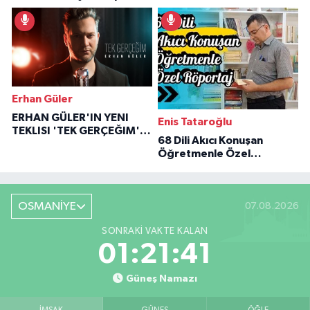
İlham Veren Hikâyeler
Erhan Güler
ERHAN GÜLER'IN YENI
Enis Tataroğlu
TEKLISI 'TEK GERÇEĞIM'LE
68 Dili Akıcı Konuşan
BÜYÜK DÖNÜŞÜ
Öğretmenle Özel
Röportaj
OSMANİYE
07.08.2026
SONRAKI VAKTE KALAN
01:21:40
Güneş Namazı