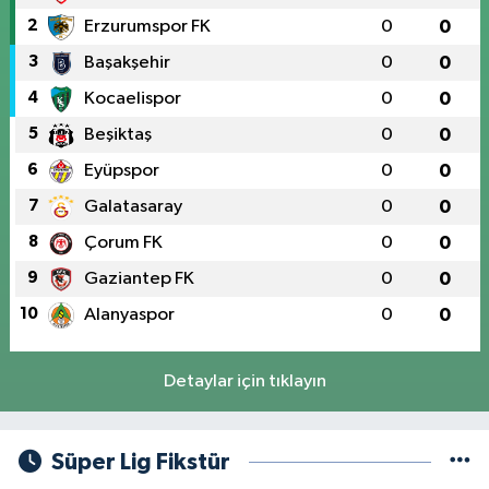
2
Erzurumspor FK
0
0
3
Başakşehir
0
0
4
Kocaelispor
0
0
5
Beşiktaş
0
0
6
Eyüpspor
0
0
7
Galatasaray
0
0
8
Çorum FK
0
0
9
Gaziantep FK
0
0
10
Alanyaspor
0
0
Detaylar için tıklayın
Süper Lig Fikstür