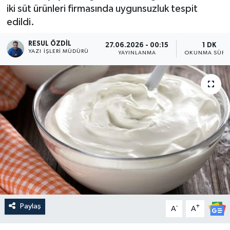
iki süt ürünleri firmasında uygunsuzluk tespit
edildi.
RESUL ÖZDIL
27.06.2026 - 00:15
1 DK
YAZI İŞLERI MÜDÜRÜ
YAYINLANMA
OKUNMA SÜRE
Paylaş
-
+
A
A