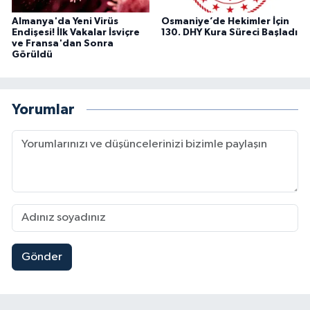
Almanya'da Yeni Virüs
Osmaniye’de Hekimler İçin
Endişesi! İlk Vakalar İsviçre
130. DHY Kura Süreci Başladı
ve Fransa'dan Sonra
Görüldü
Yorumlar
Gönder