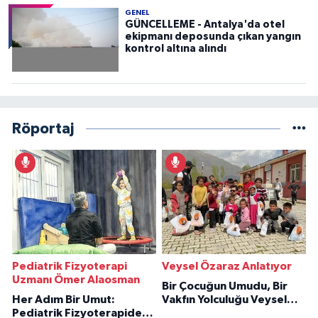
GENEL
GÜNCELLEME - Antalya'da otel
ekipmanı deposunda çıkan yangın
kontrol altına alındı
Röportaj
Pediatrik Fizyoterapi
Veysel Özaraz Anlatıyor
Uzmanı Ömer Alaosman
Bir Çocuğun Umudu, Bir
Her Adım Bir Umut:
Vakfın Yolculuğu Veysel
Pediatrik Fizyoterapiden
Özaraz Anlatıyor