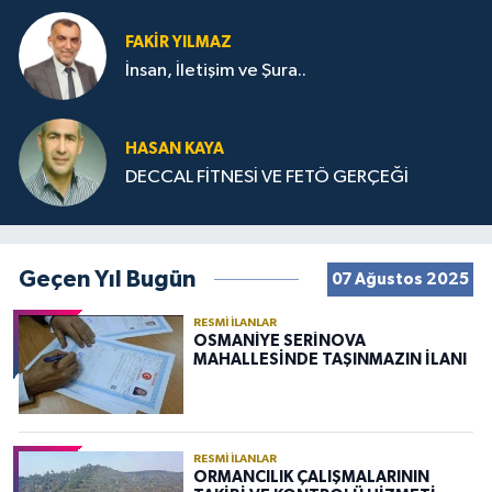
FAKIR YILMAZ
İnsan, İletişim ve Şura..
HASAN KAYA
DECCAL FİTNESİ VE FETÖ GERÇEĞİ
Geçen Yıl Bugün
07 Ağustos 2025
RESMI İLANLAR
OSMANİYE SERİNOVA
MAHALLESİNDE TAŞINMAZIN İLANI
RESMI İLANLAR
ORMANCILIK ÇALIŞMALARININ