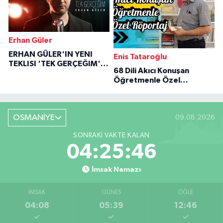
Erhan Güler
ERHAN GÜLER'IN YENI
Enis Tataroğlu
TEKLISI 'TEK GERÇEĞIM'LE
68 Dili Akıcı Konuşan
BÜYÜK DÖNÜŞÜ
Öğretmenle Özel
Röportaj
OSMANİYE
09.08.2026
SONRAKI VAKTE KALAN
04:25:44
İmsak Namazı
İMSAK
GÜNEŞ
ÖĞLE
04:08
05:39
12:46