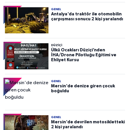
GENEL
Antalya'da traktör ile otomobilin
çarpışması sonucu 2 kişi yaralandı
DÜZIÇI
Ülkü Ocakları Düziçi’nden
İHA/Drone Pilotluğu Eğitimi ve
Ehliyet Kursu
GENEL
Mersin'de denize giren çocuk
boğuldu
GENEL
Mersin'de devrilen motosikletteki
2 kişi yaralandı