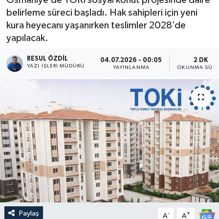
belirleme süreci başladı. Hak sahipleri için yeni
kura heyecanı yaşanırken teslimler 2028’de
yapılacak.
RESUL ÖZDIL
04.07.2026 - 00:05
2 DK
YAZI İŞLERI MÜDÜRÜ
YAYINLANMA
OKUNMA SÜRE
Paylaş
-
+
A
A