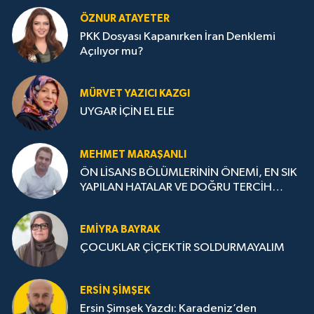
ÖZNUR ATAYETER
PKK Dosyası Kapanırken İran Denklemi
Açılıyor mu?
MÜRVET YAZICI KAZGI
UYGAR İÇİN EL ELE
MEHMET MARAŞANLI
ÖN LİSANS BÖLÜMLERİNİN ÖNEMİ, EN SIK
YAPILAN HATALAR VE DOĞRU TERCİH
STRATEJİLERİ
EMIYRA BAYRAK
ÇOCUKLAR ÇİÇEKTİR SOLDURMAYALIM
ERSIN ŞIMŞEK
Ersin Şimşek Yazdı: Karadeniz’den