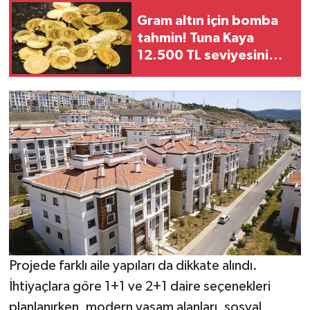
Gram altın için bomba
tahmin! Tuna Kaya
12.500 TL seviyesini
işaret etti
Projede farklı aile yapıları da dikkate alındı.
İhtiyaçlara göre 1+1 ve 2+1 daire seçenekleri
planlanırken, modern yaşam alanları, sosyal