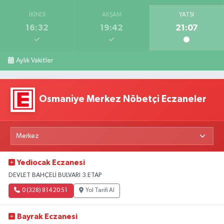
İKINDI
AKŞAM
YATSI
16:32
19:42
21:07
Aylık Vakitler
Osmaniye Merkez Nöbetçi Eczaneler
Yediocak Eczanesi
DEVLET BAHÇELİ BULVARI 3.ETAP
0 (328) 814 20 51
Yol Tarifi Al
Bayrak Eczanesi