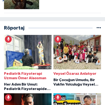
Röportaj
Pediatrik Fizyoterapi
Veysel Özaraz Anlatıyor
Uzmanı Ömer Alaosman
Bir Çocuğun Umudu, Bir
Her Adım Bir Umut:
Vakfın Yolculuğu Veysel
Pediatrik Fizyoterapiden
Özaraz Anlatıyor
İlham Veren Hikâyeler