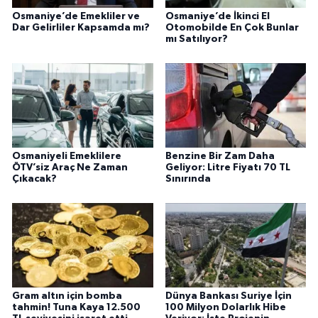
Osmaniye’de Emekliler ve
Osmaniye’de İkinci El
Dar Gelirliler Kapsamda mı?
Otomobilde En Çok Bunlar
mı Satılıyor?
Osmaniyeli Emeklilere
Benzine Bir Zam Daha
ÖTV’siz Araç Ne Zaman
Geliyor: Litre Fiyatı 70 TL
Çıkacak?
Sınırında
Gram altın için bomba
Dünya Bankası Suriye İçin
tahmin! Tuna Kaya 12.500
100 Milyon Dolarlık Hibe