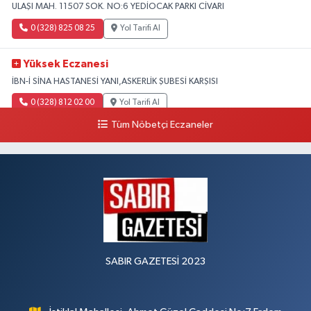
ULAŞI MAH. 11507 SOK. NO:6 YEDİOCAK PARKI CİVARI
0 (328) 825 08 25
Yol Tarifi Al
Yüksek Eczanesi
İBN-İ SİNA HASTANESİ YANI,ASKERLİK ŞUBESİ KARŞISI
0 (328) 812 02 00
Yol Tarifi Al
Tüm Nöbetçi Eczaneler
SABIR GAZETESİ 2023