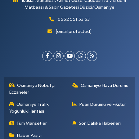
İstiklal Mahallesi, Ahmet Güzel Caddesi No:7 Erdem
Matbaası & Sabır Gazetesi Düziçi/Osmaniye
0552 551 53 53
[email protected]
Osmaniye Nöbetçi
Osmaniye Hava Durumu
Eczaneler
Osmaniye Trafik
Puan Durumu ve Fikstür
Yoğunluk Haritası
Tüm Manşetler
Son Dakika Haberleri
Haber Arşivi