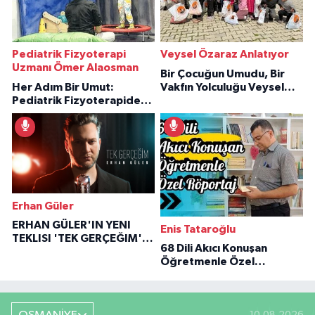
Pediatrik Fizyoterapi
Veysel Özaraz Anlatıyor
Uzmanı Ömer Alaosman
Bir Çocuğun Umudu, Bir
Her Adım Bir Umut:
Vakfın Yolculuğu Veysel
Pediatrik Fizyoterapiden
Özaraz Anlatıyor
İlham Veren Hikâyeler
Erhan Güler
ERHAN GÜLER'IN YENI
Enis Tataroğlu
TEKLISI 'TEK GERÇEĞIM'LE
68 Dili Akıcı Konuşan
BÜYÜK DÖNÜŞÜ
Öğretmenle Özel
Röportaj
10.08.2026