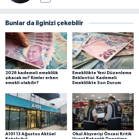
Bunlar da ilginizi çekebilir
2026 kademeli emeklilik
Emeklilikte Yeni Düzenleme
çıkacak mı? Kimler erken
Beklentisi: Kademeli
emekli olabilir?
Emeklilikte Son Durum
A101 13 Ağustos Aktüel
Okul Alışverişi Öncesi Kritik
Kataloğu!
Uyarı! Bakanlık Denetime