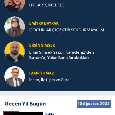
UYGAR İÇİN EL ELE
EMIYRA BAYRAK
ÇOCUKLAR ÇİÇEKTİR SOLDURMAYALIM
ERSIN ŞIMŞEK
Ersin Şimşek Yazdı: Karadeniz’den
Batum’a, Yolun Bana Bıraktıkları
FAKIR YILMAZ
İnsan, İletişim ve Şura..
Geçen Yıl Bugün
10 Ağustos 2025
GENEL