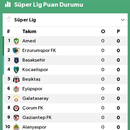
Süper Lig Puan Durumu
Süper Lig
#
Takım
O
P
1
Amed
0
0
2
Erzurumspor FK
0
0
3
Başakşehir
0
0
4
Kocaelispor
0
0
5
Beşiktaş
0
0
6
Eyüpspor
0
0
7
Galatasaray
0
0
8
Çorum FK
0
0
9
Gaziantep FK
0
0
10
Alanyaspor
0
0