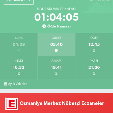
OSMANİYE
SONRAKI VAKTE KALAN
01:04:04
Öğle Namazı
İMSAK
GÜNEŞ
ÖĞLE
04:09
05:40
12:45
İKINDI
AKŞAM
YATSI
16:32
19:41
21:06
Aylık Vakitler
Osmaniye Merkez Nöbetçi Eczaneler