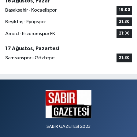
16 Ağustos, Pazar
Başakşehir - Kocaelispor
19:00
Beşiktaş - Eyüpspor
21:30
Amed - Erzurumspor FK
21:30
17 Ağustos, Pazartesi
Samsunspor - Göztepe
21:30
SABIR GAZETESİ 2023