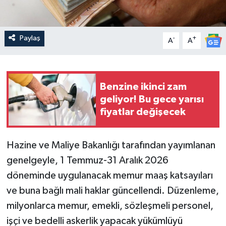
Paylaş
-
+
A
A
Benzine ikinci zam
geliyor! Bu gece yarısı
fiyatlar değişecek
Hazine ve Maliye Bakanlığı tarafından yayımlanan
genelgeyle, 1 Temmuz-31 Aralık 2026
döneminde uygulanacak memur maaş katsayıları
ve buna bağlı mali haklar güncellendi. Düzenleme,
milyonlarca memur, emekli, sözleşmeli personel,
işçi ve bedelli askerlik yapacak yükümlüyü