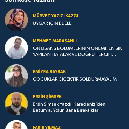
MÜRVET YAZICI KAZGI
UYGAR İÇİN EL ELE
MEHMET MARAŞANLI
ÖN LİSANS BÖLÜMLERİNİN ÖNEMİ, EN SIK
YAPILAN HATALAR VE DOĞRU TERCİH
STRATEJİLERİ
EMIYRA BAYRAK
ÇOCUKLAR ÇİÇEKTİR SOLDURMAYALIM
ERSIN ŞIMŞEK
Ersin Şimşek Yazdı: Karadeniz’den
Batum’a, Yolun Bana Bıraktıkları
FAKIR YILMAZ