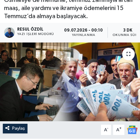
maaş, aile yardımı ve ikramiye ödemelerini 15
Temmuz’da almaya başlayacak.
RESUL ÖZDIL
09.07.2026 - 00:10
3 DK
YAZI İŞLERI MÜDÜRÜ
YAYINLANMA
OKUNMA SÜRE
Paylaş
-
+
A
A