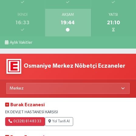
İKINDI
AKŞAM
YATSI
16:33
19:44
21:10
Aylık Vakitler
Osmaniye Merkez Nöbetçi Eczaneler
Burak Eczanesi
EK DEVLET HASTANESİ KARŞISI
0 (328) 814 83 33
Yol Tarifi Al