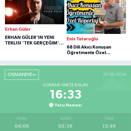
Erhan Güler
ERHAN GÜLER'IN YENI
Enis Tataroğlu
TEKLISI 'TEK GERÇEĞIM'LE
68 Dili Akıcı Konuşan
BÜYÜK DÖNÜŞÜ
Öğretmenle Özel
Röportaj
OSMANİYE
07.08.2026
SONRAKI VAKTE KALAN
16:31
Yatsı Namazı
İMSAK
GÜNEŞ
ÖĞLE
04:06
05:38
12:46