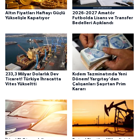
Altın Fiyatları Haftayı Güçlü
2026-2027 Amatör
Yükselişle Kapatıyor
Futbolda Lisans ve Transfer
Bedelleri Açıklandı
233,3 Milyar Dolarlık Dev
Kıdem Tazminatında Yeni
Ticaret! Türkiye İhracatta
Dönem! Yargıtay'dan
Vites Yükseltti
Çalışanları Şaşırtan Prim
Kararı