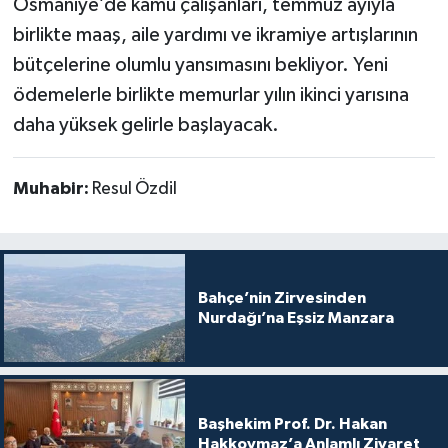
Osmaniye’de kamu çalışanları, temmuz ayıyla
birlikte maaş, aile yardımı ve ikramiye artışlarının
bütçelerine olumlu yansımasını bekliyor. Yeni
ödemelerle birlikte memurlar yılın ikinci yarısına
daha yüksek gelirle başlayacak.
Muhabir:
Resul Özdil
Bahçe’nin Zirvesinden
Nurdağı’na Eşsiz Manzara
Başhekim Prof. Dr. Hakan
Hakkoymaz’a Anlamlı Ziyaret