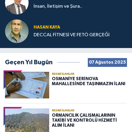
İnsan, İletişim ve Şura..
HASAN KAYA
DECCAL FİTNESİ VE FETÖ GERÇEĞİ
Geçen Yıl Bugün
07 Ağustos 2025
RESMI İLANLAR
OSMANİYE SERİNOVA
MAHALLESİNDE TAŞINMAZIN İLANI
RESMI İLANLAR
ORMANCILIK ÇALIŞMALARININ
TAKİBİ VE KONTROLÜ HİZMETİ
ALIM İLANI