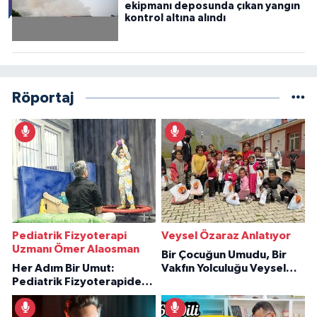
ekipmanı deposunda çıkan yangın
kontrol altına alındı
Röportaj
Pediatrik Fizyoterapi
Veysel Özaraz Anlatıyor
Uzmanı Ömer Alaosman
Bir Çocuğun Umudu, Bir
Her Adım Bir Umut:
Vakfın Yolculuğu Veysel
Pediatrik Fizyoterapiden
Özaraz Anlatıyor
İlham Veren Hikâyeler