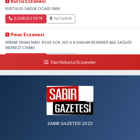
Burcu Eczanesi
KURTULUŞ SAĞLIK OCAĞI YANI
0 (328) 812 56 78
Yol Tarifi Al
Pınar Eczanesi
MİMAR SİNAN MAH. 8546 SOK. NO:4 A (HASAN KESKİNER AİLE SAĞLIĞI
MERKEZİ CİVARI)
0 (328) 826 04 73
Yol Tarifi Al
Tüm Nöbetçi Eczaneler
SABIR GAZETESİ 2023