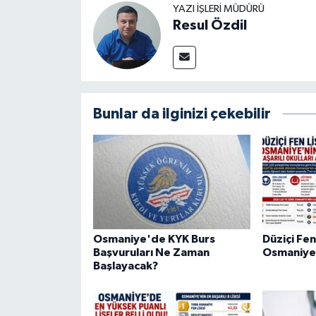
YAZI İŞLERI MÜDÜRÜ
Resul Özdil
Bunlar da ilginizi çekebilir
Osmaniye'de KYK Burs
Düziçi Fen
Başvuruları Ne Zaman
Osmaniye'
Başlayacak?