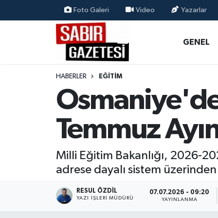
Foto Galeri
Video
Yazarlar
GENEL
Osmaniye Nöbetçi Eczaneler
GENEL
ÖZEL HABER
Osmaniye Hava Durumu
HABERLER
EĞITIM
OSMANİYE
Osmaniye Trafik Yoğunluk Haritası
Osmaniye'de 
MAGAZİN
Süper Lig Puan Durumu ve Fikstür
Temmuz Ayın
EKONOMİ
Tüm Manşetler
Milli Eğitim Bakanlığı, 2026-202
SPOR
Son Dakika Haberleri
adrese dayalı sistem üzerinden 
RESMİ İLANLAR
Haber Arşivi
RESUL ÖZDIL
07.07.2026 - 09:20
YAZI İŞLERI MÜDÜRÜ
YAYINLANMA