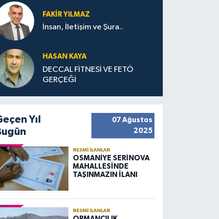
FAKIR YILMAZ
İnsan, İletişim ve Şura..
HASAN KAYA
DECCAL FİTNESİ VE FETÖ
GERÇEĞİ
Geçen Yıl
07 Ağustos
Bugün
2025
RESMI İLANLAR
OSMANİYE SERİNOVA
MAHALLESİNDE
TAŞINMAZIN İLANI
RESMI İLANLAR
ORMANCILIK