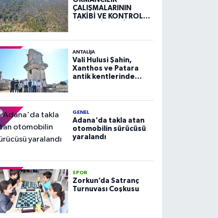
ÇALIŞMALARININ
TAKİBİ VE KONTROLÜ
HİZMETİ ALIM İLANI
ANTALIJA
Vali Hulusi Şahin,
Xanthos ve Patara
antik kentlerinde
incelemelerde
bulundu
GENEL
Adana'da takla atan
otomobilin sürücüsü
yaralandı
SPOR
Zorkun’da Satranç
Turnuvası Coşkusu