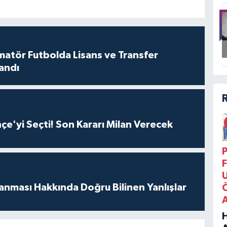
landı
e'yi Seçti! Son Kararı Milan Verecek
P
F
anması Hakkında Doğru Bilinen Yanlışlar