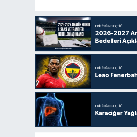
EDITÖRÜN SEÇTIĞI
2026-2027 Amatör Futbolda Lisans ve Transfer
Bedelleri Açık
EDITÖRÜN SEÇTIĞI
Leao Fenerbahç
EDITÖRÜN SEÇTIĞI
Karaciğer Yağl