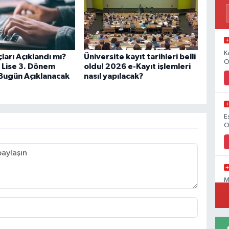
K
arı Açıklandı mı?
Üniversite kayıt tarihleri belli
O
 Lise 3. Dönem
oldu! 2026 e-Kayıt işlemleri
 Bugün Açıklanacak
nasıl yapılacak?
E
O
M
O