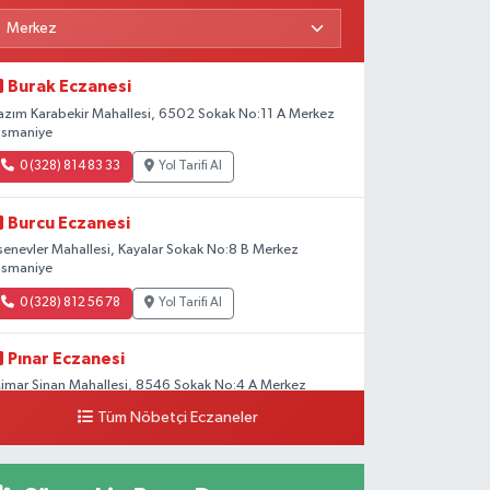
Burak Eczanesi
azım Karabekir Mahallesi, 6502 Sokak No:11 A Merkez
smaniye
0 (328) 814 83 33
Yol Tarifi Al
Burcu Eczanesi
senevler Mahallesi, Kayalar Sokak No:8 B Merkez
smaniye
0 (328) 812 56 78
Yol Tarifi Al
Pınar Eczanesi
imar Sinan Mahallesi, 8546 Sokak No:4 A Merkez
smaniye
Tüm Nöbetçi Eczaneler
0 (328) 826 04 73
Yol Tarifi Al