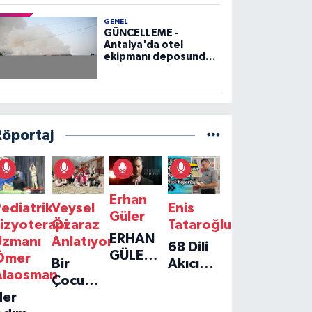
GENEL
GÜNCELLEME -
Antalya'da otel
ekipmanı deposunda
çıkan yangın kontrol
altına alındı
Röportaj
Erhan
ediatrik
Veysel
Enis
Güler
izyoterapi
Özaraz
Tataroğlu
ERHAN
Uzmanı
Anlatıyor
68 Dili
GÜLER'IN
Ömer
Bir
Akıcı
YENI
Alaosman
Çocuğun
Konuşan
TEKLISI
Her
Umudu,
Öğretmenle
'TEK