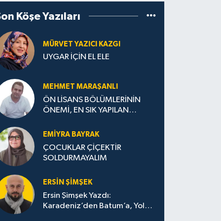
Son Köşe Yazıları
MÜRVET YAZICI KAZGI
UYGAR İÇİN EL ELE
MEHMET MARAŞANLI
ÖN LİSANS BÖLÜMLERİNİN
ÖNEMİ, EN SIK YAPILAN
HATALAR VE DOĞRU TERCİH
STRATEJİLERİ
EMIYRA BAYRAK
ÇOCUKLAR ÇİÇEKTİR
SOLDURMAYALIM
ERSIN ŞIMŞEK
Ersin Şimşek Yazdı:
Karadeniz’den Batum’a, Yolun
Bana Bıraktıkları