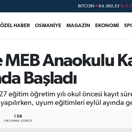
DOLAR
47,7069
%0.
EURO
55,0265
%0.
ÖZEL HABER
OSMANİYE
MAGAZİN
EKONOMİ
SP
STERLİN
64,1897
%0.
GRAM ALTIN
6574.81
%1.
BİST100
13.887
%6
MEB Anaokulu Kay
BITCOIN
64.360,53
%-0.
da Başladı
7 eğitim öğretim yılı okul öncesi kayıt süre
yapılırken, uyum eğitimleri eylül ayında ge
1 DK
OKUNMA SÜRESI