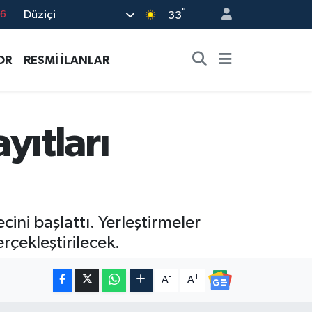
°
Düziçi
17
33
01
OR
RESMİ İLANLAR
02
44
4
ıtları
76
cini başlattı. Yerleştirmeler
rçekleştirilecek.
-
+
A
A