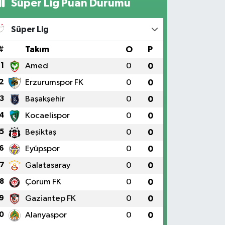
Süper Lig Puan Durumu
Süper Lig
#
Takım
O
P
1
Amed
0
0
2
Erzurumspor FK
0
0
3
Başakşehir
0
0
4
Kocaelispor
0
0
5
Beşiktaş
0
0
6
Eyüpspor
0
0
7
Galatasaray
0
0
8
Çorum FK
0
0
9
Gaziantep FK
0
0
0
Alanyaspor
0
0