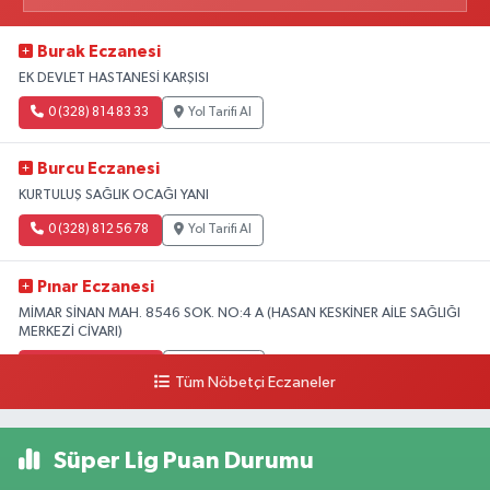
Burak Eczanesi
EK DEVLET HASTANESİ KARŞISI
0 (328) 814 83 33
Yol Tarifi Al
Burcu Eczanesi
KURTULUŞ SAĞLIK OCAĞI YANI
0 (328) 812 56 78
Yol Tarifi Al
Pınar Eczanesi
MİMAR SİNAN MAH. 8546 SOK. NO:4 A (HASAN KESKİNER AİLE SAĞLIĞI
MERKEZİ CİVARI)
0 (328) 826 04 73
Yol Tarifi Al
Tüm Nöbetçi Eczaneler
Süper Lig Puan Durumu