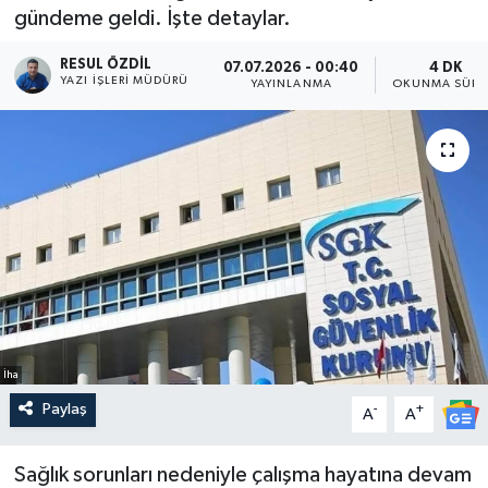
gündeme geldi. İşte detaylar.
RESUL ÖZDIL
07.07.2026 - 00:40
4 DK
YAZI İŞLERI MÜDÜRÜ
YAYINLANMA
OKUNMA SÜRE
İha
Paylaş
-
+
A
A
Sağlık sorunları nedeniyle çalışma hayatına devam