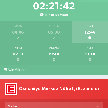
02:21:41
İkindi Namazı
İMSAK
GÜNEŞ
ÖĞLE
04:06
05:38
12:46
İKINDI
AKŞAM
YATSI
16:33
19:44
21:10
Aylık Vakitler
Osmaniye Merkez Nöbetçi Eczaneler