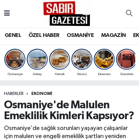
GENEL
Osmaniye Nöbetçi Eczaneler
GENEL
ÖZEL HABER
OSMANİYE
MAGAZİN
E
ÖZEL HABER
Osmaniye Hava Durumu
OSMANİYE
Osmaniye Trafik Yoğunluk Haritası
MAGAZİN
Süper Lig Puan Durumu ve Fikstür
Osmaniye
Hatay
Yemek
Düziçi
Ekonomi
Gündem
EKONOMİ
Tüm Manşetler
HABERLER
EKONOMI
Osmaniye'de Malulen
SPOR
Son Dakika Haberleri
Emeklilik Kimleri Kapsıyor?
RESMİ İLANLAR
Haber Arşivi
Osmaniye'de sağlık sorunları yaşayan çalışanlar
için malulen ve engelli emeklilik şartları yeniden