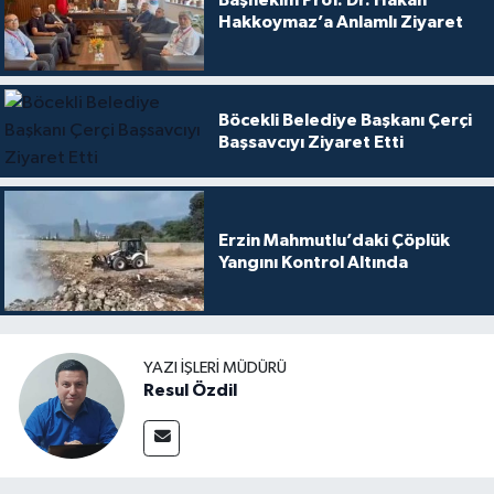
Başhekim Prof. Dr. Hakan
Hakkoymaz’a Anlamlı Ziyaret
Böcekli Belediye Başkanı Çerçi
Başsavcıyı Ziyaret Etti
Erzin Mahmutlu’daki Çöplük
Yangını Kontrol Altında
YAZI İŞLERI MÜDÜRÜ
Resul Özdil