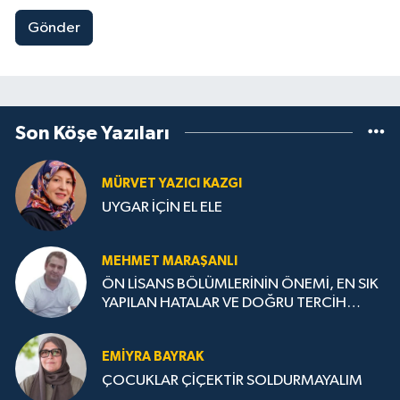
Gönder
Son Köşe Yazıları
MÜRVET YAZICI KAZGI
UYGAR İÇİN EL ELE
MEHMET MARAŞANLI
ÖN LİSANS BÖLÜMLERİNİN ÖNEMİ, EN SIK
YAPILAN HATALAR VE DOĞRU TERCİH
STRATEJİLERİ
EMIYRA BAYRAK
ÇOCUKLAR ÇİÇEKTİR SOLDURMAYALIM