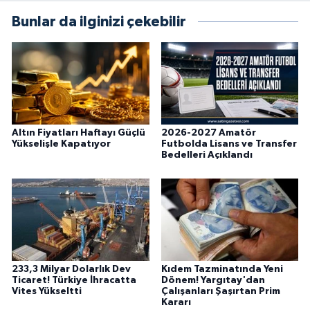
Bunlar da ilginizi çekebilir
Altın Fiyatları Haftayı Güçlü
2026-2027 Amatör
Yükselişle Kapatıyor
Futbolda Lisans ve Transfer
Bedelleri Açıklandı
233,3 Milyar Dolarlık Dev
Kıdem Tazminatında Yeni
Ticaret! Türkiye İhracatta
Dönem! Yargıtay'dan
Vites Yükseltti
Çalışanları Şaşırtan Prim
Kararı