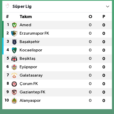
Süper Lig
#
Takım
O
P
1
Amed
0
0
2
Erzurumspor FK
0
0
3
Başakşehir
0
0
4
Kocaelispor
0
0
5
Beşiktaş
0
0
6
Eyüpspor
0
0
7
Galatasaray
0
0
8
Çorum FK
0
0
9
Gaziantep FK
0
0
10
Alanyaspor
0
0