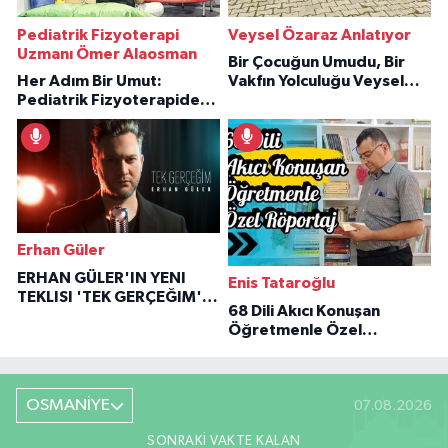
Pediatrik Fizyoterapi
Veysel Özaraz Anlatıyor
Uzmanı Ömer Alaosman
Bir Çocuğun Umudu, Bir
Her Adım Bir Umut:
Vakfın Yolculuğu Veysel
Pediatrik Fizyoterapiden
Özaraz Anlatıyor
İlham Veren Hikâyeler
Erhan Güler
ERHAN GÜLER'IN YENI
Enis Tataroğlu
TEKLISI 'TEK GERÇEĞIM'LE
68 Dili Akıcı Konuşan
BÜYÜK DÖNÜŞÜ
Öğretmenle Özel
Röportaj
OSMANİYE
07.08.2026
SONRAKI VAKTE KALAN