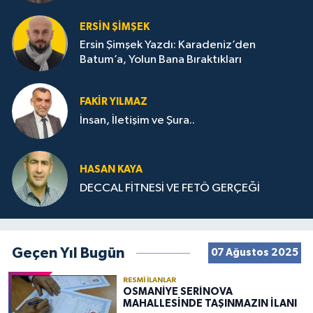
ERSIN ŞIMŞEK
Ersin Şimşek Yazdı: Karadeniz’den
Batum’a, Yolun Bana Bıraktıkları
FAKIR YILMAZ
İnsan, İletişim ve Şura..
HASAN KAYA
DECCAL FİTNESİ VE FETÖ GERÇEĞİ
Geçen Yıl Bugün
07 Ağustos 2025
RESMI İLANLAR
OSMANİYE SERİNOVA
MAHALLESİNDE TAŞINMAZIN İLANI