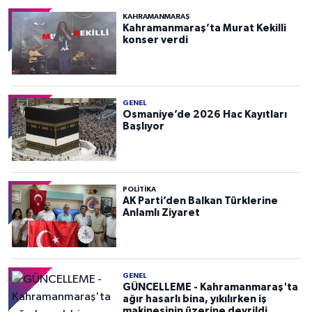
KAHRAMANMARAŞ
Kahramanmaraş’ta Murat Kekilli
konser verdi
GENEL
Osmaniye’de 2026 Hac Kayıtları
Başlıyor
POLITIKA
AK Parti’den Balkan Türklerine
Anlamlı Ziyaret
GENEL
GÜNCELLEME - Kahramanmaraş'ta
ağır hasarlı bina, yıkılırken iş
makinesinin üzerine devrildi