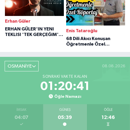
Erhan Güler
ERHAN GÜLER'IN YENI
Enis Tataroğlu
TEKLISI 'TEK GERÇEĞIM'LE
68 Dili Akıcı Konuşan
BÜYÜK DÖNÜŞÜ
Öğretmenle Özel
Röportaj
OSMANİYE
08.08.2026
SONRAKI VAKTE KALAN
01:20:40
Öğle Namazı
İMSAK
GÜNEŞ
ÖĞLE
04:07
05:39
12:46