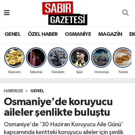
GENEL
Osmaniye Nöbetçi Eczaneler
GENEL
ÖZEL HABER
OSMANİYE
MAGAZİN
E
ÖZEL HABER
Osmaniye Hava Durumu
OSMANİYE
Osmaniye Trafik Yoğunluk Haritası
MAGAZİN
Süper Lig Puan Durumu ve Fikstür
Ekonomi
Teknoloji
Gündem
Spor
Osmaniye
Yemek
EKONOMİ
Tüm Manşetler
HABERLER
GENEL
Osmaniye'de koruyucu
SPOR
Son Dakika Haberleri
aileler şenlikte buluştu
RESMİ İLANLAR
Haber Arşivi
Osmaniye'de '30 Haziran Koruyucu Aile Günü'
kapsamında kentteki koruyucu aileler için şenlik