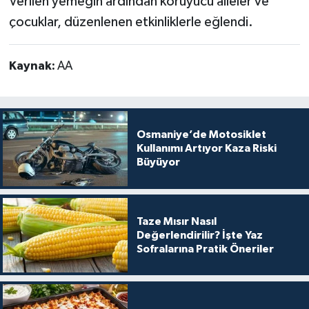
Verilen yemeğin ardından koruyucu aileler ve
çocuklar, düzenlenen etkinliklerle eğlendi.
Kaynak:
AA
Osmaniye’de Motosiklet
Kullanımı Artıyor Kaza Riski
Büyüyor
Taze Mısır Nasıl
Değerlendirilir? İşte Yaz
Sofralarına Pratik Öneriler