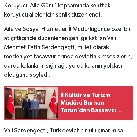
Koruyucu Aile Günü' kapsamında kentteki
koruyucu aileler için şenlik düzenlendi.
Aile ve Sosyal Hizmetler İl Müdürlüğünce özel bir
at çiftliğinde düzenlenen şenliğe katılan Vali
Mehmet Fatih Serdengeçti, millet olarak
medeniyet tasavvurlarında devletin kimsesizlerin,
darda kalanların sığınağı, yolda kalanın yoldaşı
olduğunu söyledi.
İl Kültür ve Turizm
Müdürü Burhan
Torun’dan Başsavcı
Altınay’a Hayırlı Olsun
Ziyareti
Vali Serdengeçti, Türk devletinin ulu çınar misali