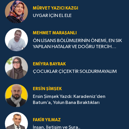
MÜRVET YAZICI KAZGI
UYGAR İÇİN EL ELE
MEHMET MARAŞANLI
ÖN LİSANS BÖLÜMLERİNİN ÖNEMİ, EN SIK
YAPILAN HATALAR VE DOĞRU TERCİH
STRATEJİLERİ
EMIYRA BAYRAK
ÇOCUKLAR ÇİÇEKTİR SOLDURMAYALIM
ERSIN ŞIMŞEK
Ersin Şimşek Yazdı: Karadeniz’den
Batum’a, Yolun Bana Bıraktıkları
FAKIR YILMAZ
İnsan, İletişim ve Şura..