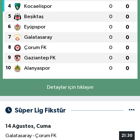
4
Kocaelispor
0
0
5
Beşiktaş
0
0
6
Eyüpspor
0
0
7
Galatasaray
0
0
8
Çorum FK
0
0
9
Gaziantep FK
0
0
10
Alanyaspor
0
0
Detaylar için tıklayın
Süper Lig Fikstür
14 Ağustos, Cuma
Galatasaray - Çorum FK
21:30