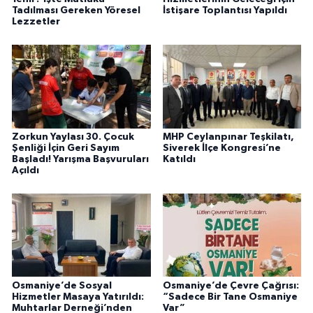
Tadılması Gereken Yöresel
İstişare Toplantısı Yapıldı
Lezzetler
Zorkun Yaylası 30. Çocuk
MHP Ceylanpınar Teşkilatı,
Şenliği İçin Geri Sayım
Siverek İlçe Kongresi’ne
Başladı! Yarışma Başvuruları
Katıldı
Açıldı
Osmaniye’de Sosyal
Osmaniye’de Çevre Çağrısı:
Hizmetler Masaya Yatırıldı:
“Sadece Bir Tane Osmaniye
Muhtarlar Derneği’nden
Var”