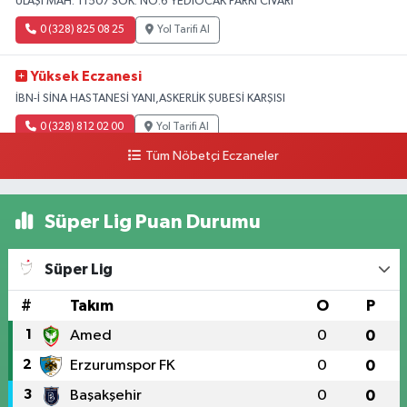
ULAŞI MAH. 11507 SOK. NO:6 YEDİOCAK PARKI CİVARI
0 (328) 825 08 25
Yol Tarifi Al
Yüksek Eczanesi
İBN-İ SİNA HASTANESİ YANI,ASKERLİK ŞUBESİ KARŞISI
0 (328) 812 02 00
Yol Tarifi Al
Tüm Nöbetçi Eczaneler
Süper Lig Puan Durumu
Süper Lig
#
Takım
O
P
1
Amed
0
0
2
Erzurumspor FK
0
0
3
Başakşehir
0
0