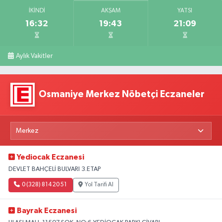
İKINDI
AKŞAM
YATSI
16:32
19:43
21:09
Aylık Vakitler
Osmaniye Merkez Nöbetçi Eczaneler
Yediocak Eczanesi
DEVLET BAHÇELİ BULVARI 3.ETAP
0 (328) 814 20 51
Yol Tarifi Al
Bayrak Eczanesi