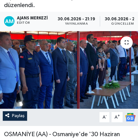
düzenlendi.
AJANS MERKEZI
30.06.2026 - 21:19
30.06.2026 - 23
EDITÖR
YAYINLANMA
GÜNCELLEME
Paylaş
-
+
A
A
OSMANİYE (AA) - Osmaniye'de '30 Haziran