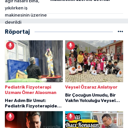
Röportaj
Pediatrik Fizyoterapi
Veysel Özaraz Anlatıyor
Uzmanı Ömer Alaosman
Bir Çocuğun Umudu, Bir
Her Adım Bir Umut:
Vakfın Yolculuğu Veysel
Pediatrik Fizyoterapiden
Özaraz Anlatıyor
İlham Veren Hikâyeler