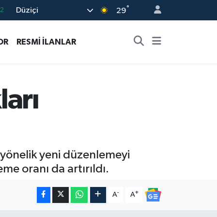
°
Düziçi
7
29
7
OR
RESMİ İLANLAR
5
2
9
ları
2
e yönelik yeni düzenlemeyi
eme oranı da artırıldı.
-
+
A
A