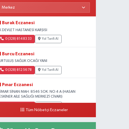
Burak Eczanesi
K DEVLET HASTANESİ KARŞISI
0 (328) 814 83 33
Yol Tarifi Al
Burcu Eczanesi
URTULUŞ SAĞLIK OCAĞI YANI
0 (328) 812 56 78
Yol Tarifi Al
Pınar Eczanesi
İMAR SİNAN MAH. 8546 SOK. NO:4 A (HASAN
ESKİNER AİLE SAĞLIĞI MERKEZİ CİVARI)
0 (328) 826 04 73
Yol Tarifi Al
Tüm Nöbetçi Eczaneler