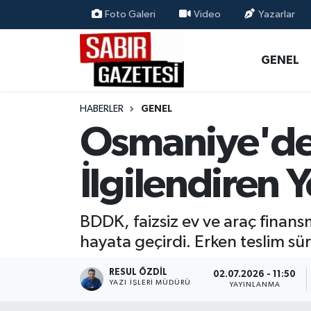
Foto Galeri
Video
Yazarlar
GENEL
Osmaniye Nöbetçi Eczaneler
GENEL
ÖZEL HABER
Osmaniye Hava Durumu
HABERLER
GENEL
OSMANİYE
Osmaniye Trafik Yoğunluk Haritası
Osmaniye'de 
MAGAZİN
Süper Lig Puan Durumu ve Fikstür
İlgilendiren
EKONOMİ
Tüm Manşetler
BDDK, faizsiz ev ve araç finans
SPOR
Son Dakika Haberleri
hayata geçirdi. Erken teslim süre
RESMİ İLANLAR
Haber Arşivi
RESUL ÖZDIL
02.07.2026 - 11:50
YAZI İŞLERI MÜDÜRÜ
YAYINLANMA