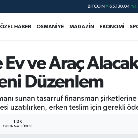
DOLAR
47,7106
%0.1
EURO
55,1652
%0.2
ÖZEL HABER
OSMANİYE
MAGAZİN
EKONOMİ
SP
STERLİN
64,4046
%0.3
GRAM ALTIN
6618.49
%2.1
BİST100
13.773
%-1
Ev ve Araç Alacak
BITCOIN
65.130,04
%1.
 Yeni Düzenlem
manı sunan tasarruf finansman şirketlerin
si uzatılırken, erken teslim için gerekli öd
1 DK
OKUNMA SÜRESI