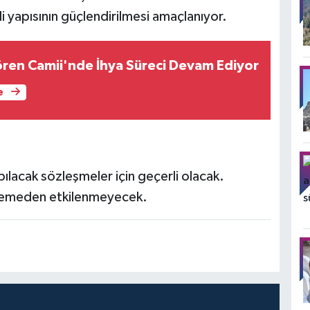
li yapısının güçlendirilmesi amaçlanıyor.
ören Camii'nde İhya Süreci Devam Ediyor
e
pılacak sözleşmeler için geçerli olacak.
nlemeden etkilenmeyecek.