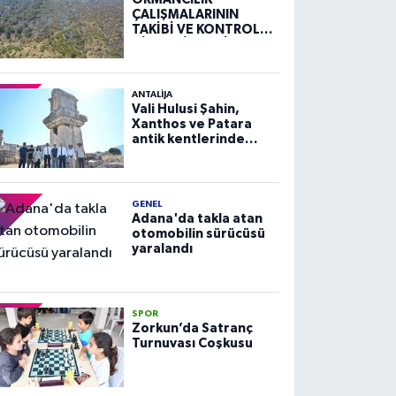
ÇALIŞMALARININ
TAKİBİ VE KONTROLÜ
HİZMETİ ALIM İLANI
ANTALIJA
Vali Hulusi Şahin,
Xanthos ve Patara
antik kentlerinde
incelemelerde
bulundu
GENEL
Adana'da takla atan
otomobilin sürücüsü
yaralandı
SPOR
Zorkun’da Satranç
Turnuvası Coşkusu