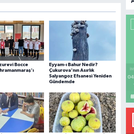
B
P
H
uzurevi Bocce
Eyyam-ı Bahur Nedir?
İM
ahramanmaraş'ı
Çukurova'nın Asırlık
Salyangoz Efsanesi Yeniden
04
Gündemde