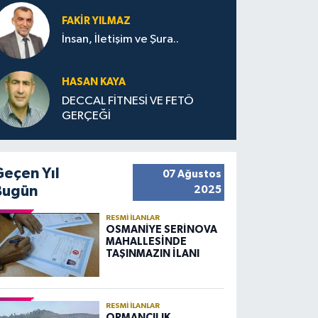
FAKIR YILMAZ
İnsan, İletişim ve Şura..
HASAN KAYA
DECCAL FİTNESİ VE FETÖ
GERÇEĞİ
Geçen Yıl
07 Ağustos
Bugün
2025
RESMI İLANLAR
OSMANİYE SERİNOVA
MAHALLESİNDE
TAŞINMAZIN İLANI
RESMI İLANLAR
ORMANCILIK