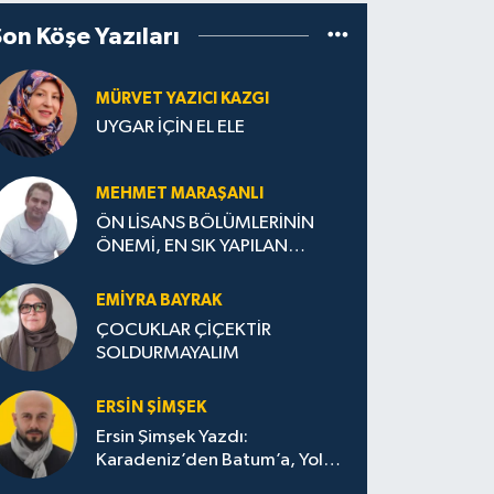
Son Köşe Yazıları
MÜRVET YAZICI KAZGI
UYGAR İÇİN EL ELE
MEHMET MARAŞANLI
ÖN LİSANS BÖLÜMLERİNİN
ÖNEMİ, EN SIK YAPILAN
HATALAR VE DOĞRU TERCİH
STRATEJİLERİ
EMIYRA BAYRAK
ÇOCUKLAR ÇİÇEKTİR
SOLDURMAYALIM
ERSIN ŞIMŞEK
Ersin Şimşek Yazdı:
Karadeniz’den Batum’a, Yolun
Bana Bıraktıkları