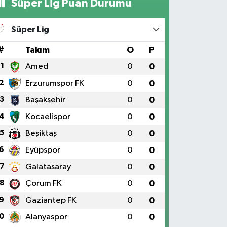
Süper Lig Puan Durumu
Süper Lig
#
Takım
O
P
1
Amed
0
0
2
Erzurumspor FK
0
0
3
Başakşehir
0
0
4
Kocaelispor
0
0
5
Beşiktaş
0
0
6
Eyüpspor
0
0
7
Galatasaray
0
0
8
Çorum FK
0
0
9
Gaziantep FK
0
0
0
Alanyaspor
0
0