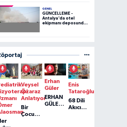
GENEL
GÜNCELLEME -
Antalya'da otel
ekipmanı deposunda
çıkan yangın kontrol
altına alındı
Röportaj
Erhan
ediatrik
Veysel
Enis
Güler
izyoterapi
Özaraz
Tataroğlu
ERHAN
Uzmanı
Anlatıyor
68 Dili
GÜLER'IN
Ömer
Bir
Akıcı
YENI
Alaosman
Çocuğun
Konuşan
TEKLISI
Her
Umudu,
Öğretmenle
'TEK