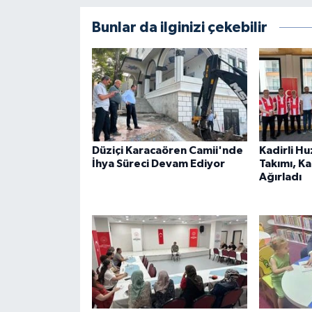
Bunlar da ilginizi çekebilir
Düziçi Karacaören Camii'nde
Kadirli H
İhya Süreci Devam Ediyor
Takımı, K
Ağırladı