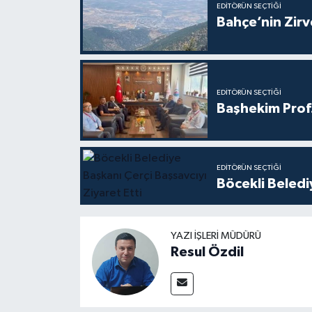
EDITÖRÜN SEÇTIĞI
Bahçe’nin Zir
EDITÖRÜN SEÇTIĞI
Başhekim Prof
EDITÖRÜN SEÇTIĞI
Böcekli Beledi
YAZI İŞLERI MÜDÜRÜ
Resul Özdil