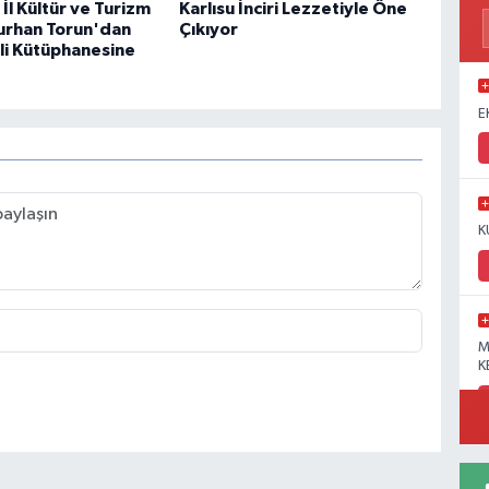
İl Kültür ve Turizm
Karlısu İnciri Lezzetiyle Öne
urhan Torun'dan
Çıkıyor
i Kütüphanesine
E
K
M
K