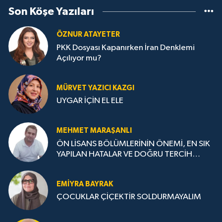
Son Köşe Yazıları
ÖZNUR ATAYETER
PKK Dosyası Kapanırken İran Denklemi
Açılıyor mu?
MÜRVET YAZICI KAZGI
UYGAR İÇİN EL ELE
MEHMET MARAŞANLI
ÖN LİSANS BÖLÜMLERİNİN ÖNEMİ, EN SIK
YAPILAN HATALAR VE DOĞRU TERCİH
STRATEJİLERİ
EMIYRA BAYRAK
ÇOCUKLAR ÇİÇEKTİR SOLDURMAYALIM