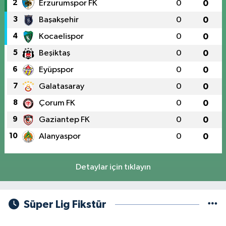
2
Erzurumspor FK
0
0
3
Başakşehir
0
0
4
Kocaelispor
0
0
5
Beşiktaş
0
0
6
Eyüpspor
0
0
7
Galatasaray
0
0
8
Çorum FK
0
0
9
Gaziantep FK
0
0
10
Alanyaspor
0
0
Detaylar için tıklayın
Süper Lig Fikstür