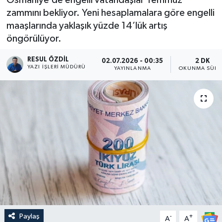
zammını bekliyor. Yeni hesaplamalara göre engelli
maaşlarında yaklaşık yüzde 14’lük artış
öngörülüyor.
RESUL ÖZDIL
02.07.2026 - 00:35
2 DK
YAZI İŞLERI MÜDÜRÜ
YAYINLANMA
OKUNMA SÜRE
Paylaş
-
+
A
A