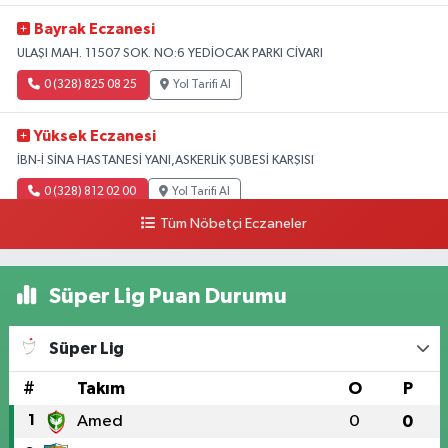
Bayrak Eczanesi
ULAŞI MAH. 11507 SOK. NO:6 YEDİOCAK PARKI CİVARI
0 (328) 825 08 25
Yol Tarifi Al
Yüksek Eczanesi
İBN-İ SİNA HASTANESİ YANI,ASKERLİK ŞUBESİ KARŞISI
0 (328) 812 02 00
Yol Tarifi Al
Tüm Nöbetçi Eczaneler
Süper Lig Puan Durumu
Süper Lig
#
Takım
O
P
1
Amed
0
0