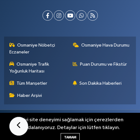
Osmaniye Nöbetçi
Osmaniye Hava Durumu
Eczaneler
Osmaniye Trafik
Puan Durumu ve Fikstür
Yoğunluk Haritası
Tüm Manşetler
Son Dakika Haberleri
Haber Arşivi
Künye
İletişim
Gizlilik Sözleşmesi
En iyi site deneyimi sağlamak için çerezlerden
faydalanıyoruz. Detaylar için lütfen tıklayın.
Haber Yazılımı:
TE Bilişim
TAMAM