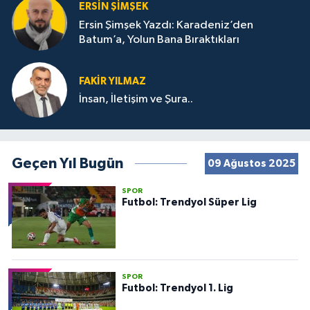
ERSIN ŞIMŞEK
Ersin Şimşek Yazdı: Karadeniz’den
Batum’a, Yolun Bana Bıraktıkları
FAKIR YILMAZ
İnsan, İletişim ve Şura..
Geçen Yıl Bugün
09 Ağustos 2025
SPOR
Futbol: Trendyol Süper Lig
SPOR
Futbol: Trendyol 1. Lig