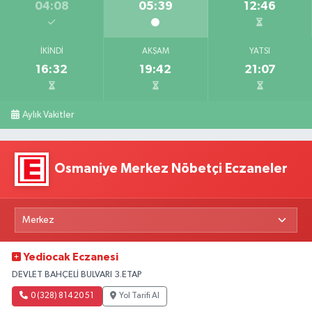
04:08
05:39
12:46
İKINDI
AKŞAM
YATSI
16:32
19:42
21:07
Aylık Vakitler
Osmaniye Merkez Nöbetçi Eczaneler
Yediocak Eczanesi
DEVLET BAHÇELİ BULVARI 3.ETAP
0 (328) 814 20 51
Yol Tarifi Al