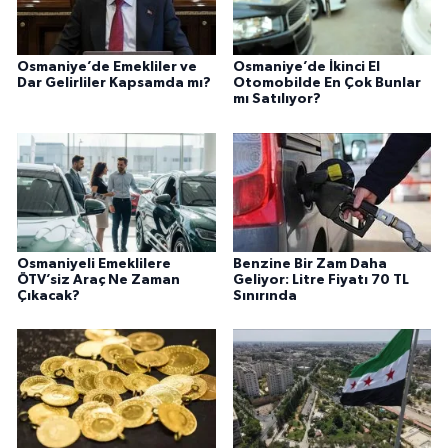
Osmaniye’de Emekliler ve
Osmaniye’de İkinci El
Dar Gelirliler Kapsamda mı?
Otomobilde En Çok Bunlar
mı Satılıyor?
Osmaniyeli Emeklilere
Benzine Bir Zam Daha
ÖTV’siz Araç Ne Zaman
Geliyor: Litre Fiyatı 70 TL
Çıkacak?
Sınırında