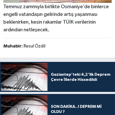
Temmuz zammıyla birlikte Osmaniye’de binlerce
engelli vatandaşın gelirinde artış yaşanması
beklenirken, kesin rakamlar TÜİK verilerinin
ardından netleşecek.
Muhabir:
Resul Özdil
Gaziantep'teki 4,2'lik Deprem
Çevre İllerde Hissedildi
SON DAKİKA..! DEPREM Mİ
OLDU ?