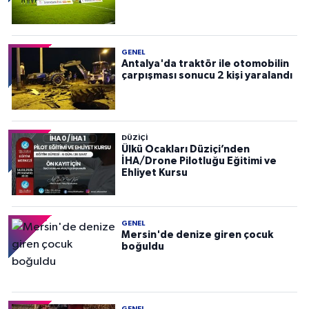
GENEL
Antalya'da traktör ile otomobilin
çarpışması sonucu 2 kişi yaralandı
DÜZIÇI
Ülkü Ocakları Düziçi’nden
İHA/Drone Pilotluğu Eğitimi ve
Ehliyet Kursu
GENEL
Mersin'de denize giren çocuk
boğuldu
GENEL