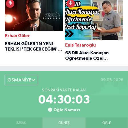
Erhan Güler
ERHAN GÜLER'IN YENI
Enis Tataroğlu
TEKLISI 'TEK GERÇEĞIM'LE
68 Dili Akıcı Konuşan
BÜYÜK DÖNÜŞÜ
Öğretmenle Özel
Röportaj
OSMANİYE
09.08.2026
SONRAKI VAKTE KALAN
04:30:02
Öğle Namazı
İMSAK
GÜNEŞ
ÖĞLE