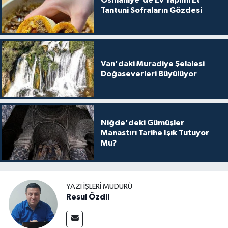
Tantuni Sofraların Gözdesi
Van'daki Muradiye Şelalesi
Doğaseverleri Büyülüyor
Niğde'deki Gümüşler
Manastırı Tarihe Işık Tutuyor
Mu?
YAZI İŞLERI MÜDÜRÜ
Resul Özdil