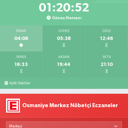
01:20:51
Güneş Namazı
İMSAK
GÜNEŞ
ÖĞLE
04:06
05:38
12:46
İKINDI
AKŞAM
YATSI
16:33
19:44
21:10
Aylık Vakitler
Osmaniye Merkez Nöbetçi Eczaneler