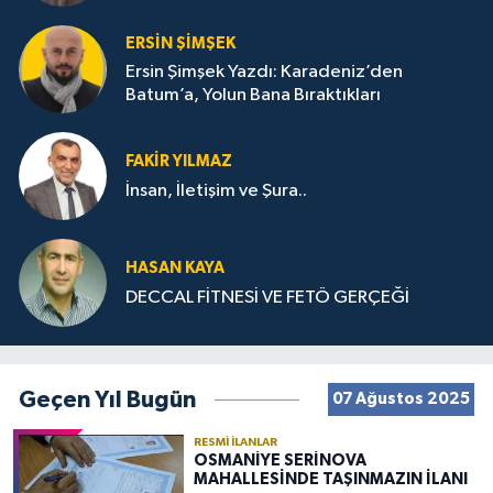
ERSIN ŞIMŞEK
Ersin Şimşek Yazdı: Karadeniz’den
Batum’a, Yolun Bana Bıraktıkları
FAKIR YILMAZ
İnsan, İletişim ve Şura..
HASAN KAYA
DECCAL FİTNESİ VE FETÖ GERÇEĞİ
Geçen Yıl Bugün
07 Ağustos 2025
RESMI İLANLAR
OSMANİYE SERİNOVA
MAHALLESİNDE TAŞINMAZIN İLANI