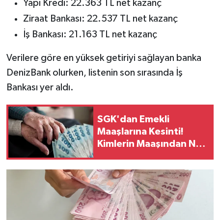
Yapı Kredi: 22.363 TL net kazanç
Ziraat Bankası: 22.537 TL net kazanç
İş Bankası: 21.163 TL net kazanç
Verilere göre en yüksek getiriyi sağlayan banka
DenizBank olurken, listenin son sırasında İş
Bankası yer aldı.
SGK'dan Emekli
Maaşlarına Kesinti!
Kimlerin Maaşından Ne
Kadar Kesilecek?