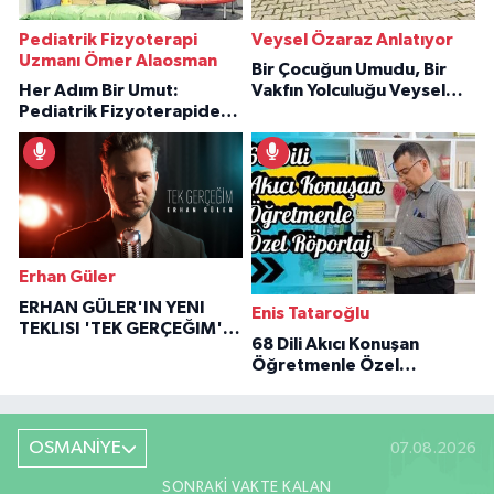
Pediatrik Fizyoterapi
Veysel Özaraz Anlatıyor
Uzmanı Ömer Alaosman
Bir Çocuğun Umudu, Bir
Her Adım Bir Umut:
Vakfın Yolculuğu Veysel
Pediatrik Fizyoterapiden
Özaraz Anlatıyor
İlham Veren Hikâyeler
Erhan Güler
ERHAN GÜLER'IN YENI
Enis Tataroğlu
TEKLISI 'TEK GERÇEĞIM'LE
68 Dili Akıcı Konuşan
BÜYÜK DÖNÜŞÜ
Öğretmenle Özel
Röportaj
OSMANİYE
07.08.2026
SONRAKI VAKTE KALAN