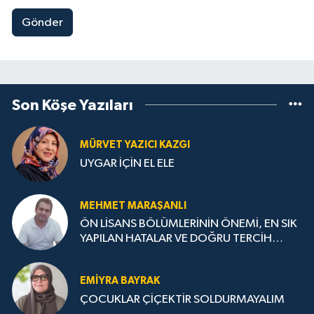
Gönder
Son Köşe Yazıları
MÜRVET YAZICI KAZGI
UYGAR İÇİN EL ELE
MEHMET MARAŞANLI
ÖN LİSANS BÖLÜMLERİNİN ÖNEMİ, EN SIK
YAPILAN HATALAR VE DOĞRU TERCİH
STRATEJİLERİ
EMIYRA BAYRAK
ÇOCUKLAR ÇİÇEKTİR SOLDURMAYALIM