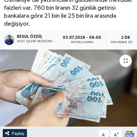
faizleri var. 760 bin liranın 32 günlük getirisi
bankalara göre 21 bin ile 25 bin lira arasında
değişiyor.
RESUL ÖZDIL
03.07.2026 - 06:00
2 DK
YAZI İŞLERI MÜDÜRÜ
YAYINLANMA
OKUNMA SÜRE
Paylaş
-
+
A
A