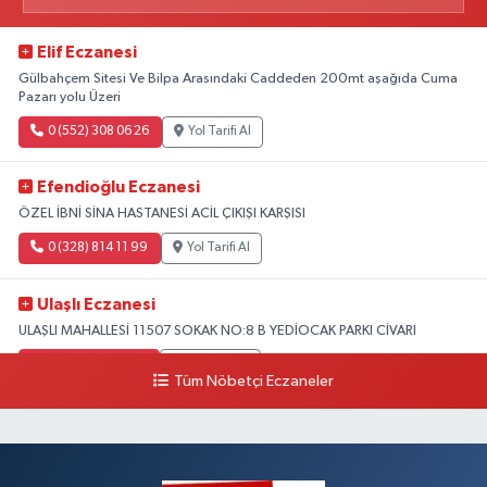
Elif Eczanesi
Gülbahçem Sitesi Ve Bilpa Arasındaki Caddeden 200mt aşağıda Cuma
Pazarı yolu Üzeri
0 (552) 308 06 26
Yol Tarifi Al
Efendioğlu Eczanesi
ÖZEL İBNİ SİNA HASTANESİ ACİL ÇIKIŞI KARŞISI
0 (328) 814 11 99
Yol Tarifi Al
Ulaşlı Eczanesi
ULAŞLI MAHALLESİ 11507 SOKAK NO:8 B YEDİOCAK PARKI CİVARI
0 (546) 158 81 80
Yol Tarifi Al
Tüm Nöbetçi Eczaneler