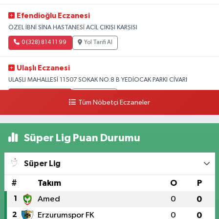
Efendioğlu Eczanesi
ÖZEL İBNİ SİNA HASTANESİ ACİL ÇIKIŞI KARŞISI
0 (328) 814 11 99
Yol Tarifi Al
Ulaşlı Eczanesi
ULAŞLI MAHALLESİ 11507 SOKAK NO:8 B YEDİOCAK PARKI CİVARI
0 (546) 158 81 80
Yol Tarifi Al
Tüm Nöbetçi Eczaneler
Süper Lig Puan Durumu
Süper Lig
#
Takım
O
P
1
Amed
0
0
2
Erzurumspor FK
0
0