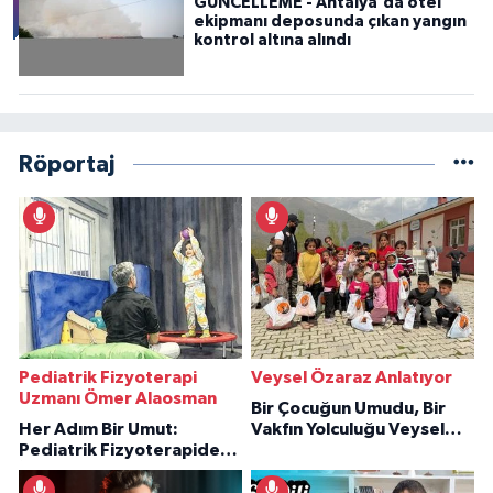
GÜNCELLEME - Antalya'da otel
ekipmanı deposunda çıkan yangın
kontrol altına alındı
Röportaj
Pediatrik Fizyoterapi
Veysel Özaraz Anlatıyor
Uzmanı Ömer Alaosman
Bir Çocuğun Umudu, Bir
Her Adım Bir Umut:
Vakfın Yolculuğu Veysel
Pediatrik Fizyoterapiden
Özaraz Anlatıyor
İlham Veren Hikâyeler