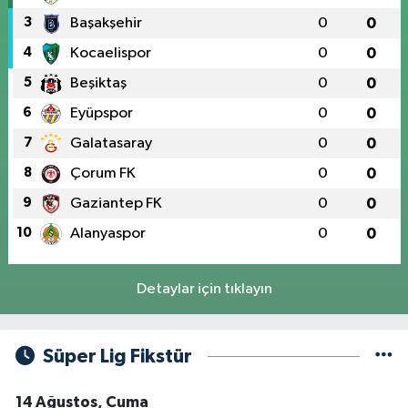
3
Başakşehir
0
0
4
Kocaelispor
0
0
5
Beşiktaş
0
0
6
Eyüpspor
0
0
7
Galatasaray
0
0
8
Çorum FK
0
0
9
Gaziantep FK
0
0
10
Alanyaspor
0
0
Detaylar için tıklayın
Süper Lig Fikstür
14 Ağustos, Cuma