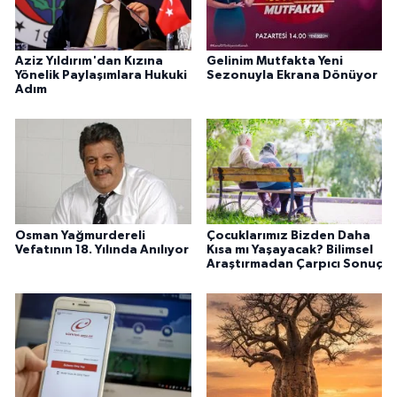
Aziz Yıldırım'dan Kızına
Gelinim Mutfakta Yeni
Yönelik Paylaşımlara Hukuki
Sezonuyla Ekrana Dönüyor
Adım
Osman Yağmurdereli
Çocuklarımız Bizden Daha
Vefatının 18. Yılında Anılıyor
Kısa mı Yaşayacak? Bilimsel
Araştırmadan Çarpıcı Sonuç