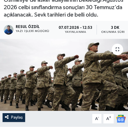
2026 celbi sınıflandırma sonuçları 30 Temmuz’da
açıklanacak. Sevk tarihleri de belli oldu.
RESUL ÖZDIL
07.07.2026 - 12:53
3 DK
YAZI İŞLERI MÜDÜRÜ
YAYINLANMA
OKUNMA SÜRES
Paylaş
-
+
A
A