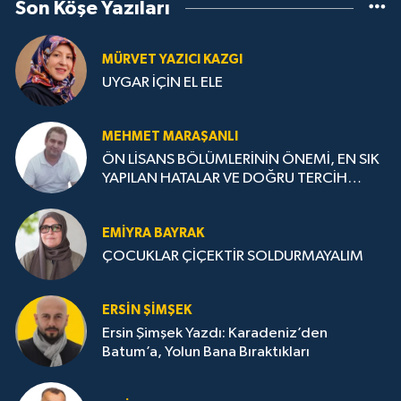
Son Köşe Yazıları
MÜRVET YAZICI KAZGI
UYGAR İÇİN EL ELE
MEHMET MARAŞANLI
ÖN LİSANS BÖLÜMLERİNİN ÖNEMİ, EN SIK
YAPILAN HATALAR VE DOĞRU TERCİH
STRATEJİLERİ
EMIYRA BAYRAK
ÇOCUKLAR ÇİÇEKTİR SOLDURMAYALIM
ERSIN ŞIMŞEK
Ersin Şimşek Yazdı: Karadeniz’den
Batum’a, Yolun Bana Bıraktıkları