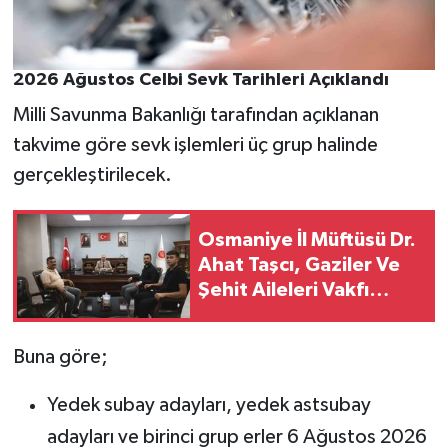
2026 Ağustos Celbi Sevk Tarihleri Açıklandı
Milli Savunma Bakanlığı tarafından açıklanan
takvime göre sevk işlemleri üç grup halinde
gerçekleştirilecek.
Osmaniye İl Müftüsü Dr.
Ahat Taşcı, Gaziler Ve
Şehit Aileleri Vakfı
Heyetini Ağırladı
Buna göre;
Yedek subay adayları, yedek astsubay
adayları ve birinci grup erler 6 Ağustos 2026