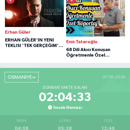
Erhan Güler
ERHAN GÜLER'IN YENI
Enis Tataroğlu
TEKLISI 'TEK GERÇEĞIM'LE
68 Dili Akıcı Konuşan
BÜYÜK DÖNÜŞÜ
Öğretmenle Özel
Röportaj
OSMANİYE
07.08.2026
SONRAKI VAKTE KALAN
02:04:31
İmsak Namazı
İMSAK
GÜNEŞ
ÖĞLE
04:06
05:38
12:46