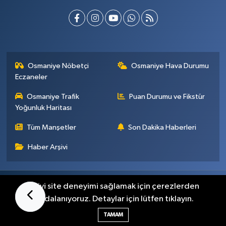
Osmaniye Nöbetçi
Osmaniye Hava Durumu
Eczaneler
Osmaniye Trafik
Puan Durumu ve Fikstür
Yoğunluk Haritası
Tüm Manşetler
Son Dakika Haberleri
Haber Arşivi
Künye
İletişim
Gizlilik Sözleşmesi
En iyi site deneyimi sağlamak için çerezlerden
faydalanıyoruz. Detaylar için lütfen tıklayın.
Haber Yazılımı:
TE Bilişim
TAMAM