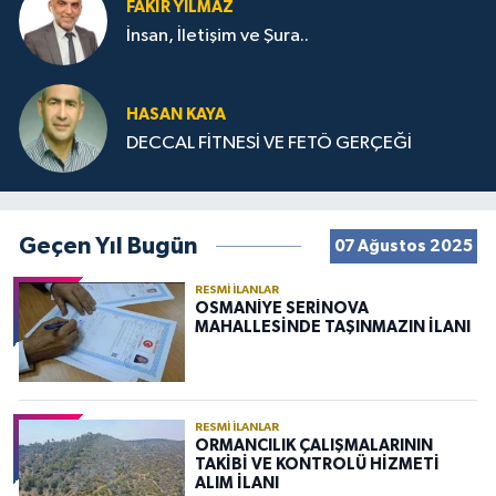
FAKIR YILMAZ
İnsan, İletişim ve Şura..
HASAN KAYA
DECCAL FİTNESİ VE FETÖ GERÇEĞİ
Geçen Yıl Bugün
07 Ağustos 2025
RESMI İLANLAR
OSMANİYE SERİNOVA
MAHALLESİNDE TAŞINMAZIN İLANI
RESMI İLANLAR
ORMANCILIK ÇALIŞMALARININ
TAKİBİ VE KONTROLÜ HİZMETİ
ALIM İLANI