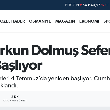
DOLAR
47,7436
%0.1
EURO
55,2510
%0.3
ÖZEL HABER
OSMANİYE
MAGAZİN
EKONOMİ
SP
STERLİN
64,4811
%0.3
GRAM ALTIN
6660.55
%
BİST100
13.779
%-1
kun Dolmuş Sefer
BITCOIN
64.840,97
%-0.
aşlıyor
ri 4 Temmuz’da yeniden başlıyor. Cumhuri
klandı.
2 DK
OKUNMA SÜRESI