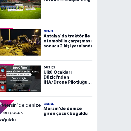
GENEL
Antalya'da traktör ile
otomobilin çarpışması
sonucu 2 kişi yaralandı
DÜZIÇI
Ülkü Ocakları
Düziçi’nden
İHA/Drone Pilotluğu
Eğitimi ve Ehliyet
Kursu
GENEL
Mersin'de denize
giren çocuk boğuldu