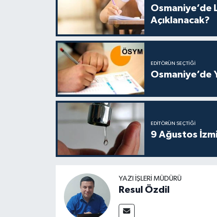
Osmaniye’de L
Açıklanacak?
EDITÖRÜN SEÇTIĞI
Osmaniye’de Y
EDITÖRÜN SEÇTIĞI
9 Ağustos İzmi
YAZI İŞLERI MÜDÜRÜ
Resul Özdil