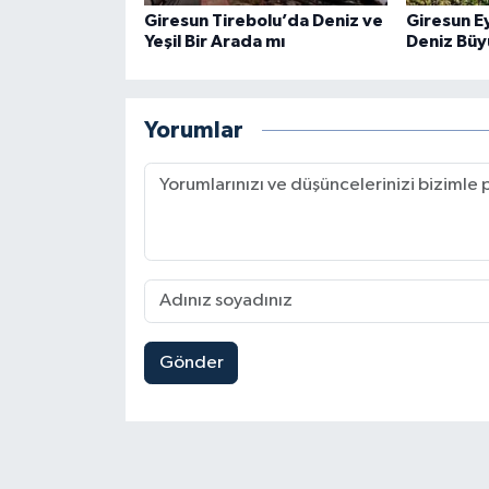
Giresun Tirebolu’da Deniz ve
Giresun E
Yeşil Bir Arada mı
Deniz Büy
Yorumlar
Gönder