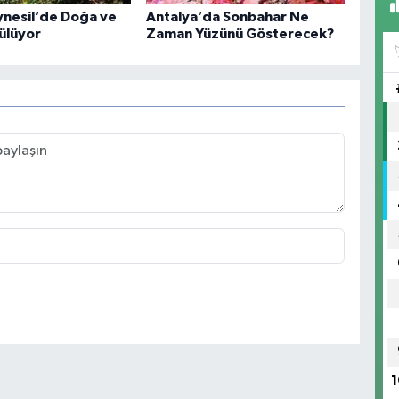
ynesil’de Doğa ve
Antalya’da Sonbahar Ne
ülüyor
Zaman Yüzünü Gösterecek?
1