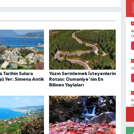
A
O
G
 Tarihin Sulara
Yazın Serinlemek İsteyenlerin
 Yer: Simena Antik
Rotası: Osmaniye'nin En
Bilinen Yaylaları
A
O