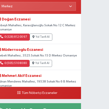
Doğan Eczanesi
libeyli Mahallesi, Karaoğlanoğlu Sokak No:12 C Merkez
smaniye
0 (328) 812 00 97
Yol Tarifi Al
Müderrısoglu Eczanesi
ebeli Mahallesi, 3525.Sokak No:15 D Merkez Osmaniye
0 (505) 510 80 80
Yol Tarifi Al
Mehmet Akif Eczanesi
dnan Menderes Mahallesi, 19538 Sokak No:6 B Merkez
smaniye
Tüm Nöbetçi Eczaneler
0 (328) 802 58 00
Yol Tarifi Al