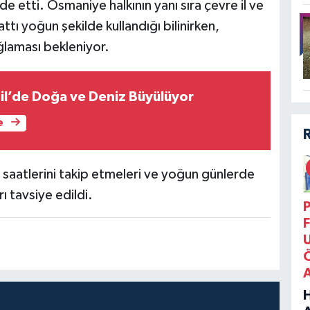
ade etti. Osmaniye halkının yanı sıra çevre il ve
ttı yoğun şekilde kullandığı bilinirken,
ğlaması bekleniyor.
il’de Doğa ve Deniz Büyülüyor
e
 saatlerini takip etmeleri ve yoğun günlerde
 tavsiye edildi.
P
F