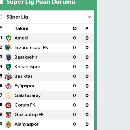
Süper Lig Puan Durumu
Süper Lig
#
Takım
O
P
1
Amed
0
0
2
Erzurumspor FK
0
0
3
Başakşehir
0
0
4
Kocaelispor
0
0
5
Beşiktaş
0
0
6
Eyüpspor
0
0
7
Galatasaray
0
0
8
Çorum FK
0
0
9
Gaziantep FK
0
0
0
Alanyaspor
0
0