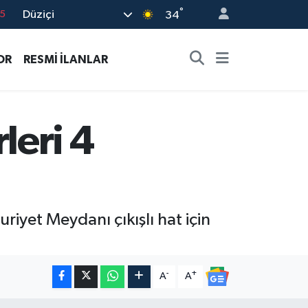
°
Düziçi
8
34
2
OR
RESMİ İLANLAR
8
0
4
leri 4
15
yet Meydanı çıkışlı hat için
-
+
A
A