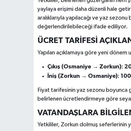
Yetkililer, belirlenen güzergâhın hem ş
yaylaya erişimi daha düzenli hale getire
aralıklarıyla yapılacağı ve yaz sezon
değerlendirilebileceği ifade ediliyor.
ÜCRET TARİFESİ AÇIKLA
Yapılan açıklamaya göre yeni dönem ul
Çıkış (Osmaniye → Zorkun): 2
İniş (Zorkun → Osmaniye): 100
Fiyat tarifesinin yaz sezonu boyunca ge
belirlenen ücretlendirmeye göre seya
VATANDAŞLARA BİLGİL
Yetkililer, Zorkun dolmuş seferlerinin 