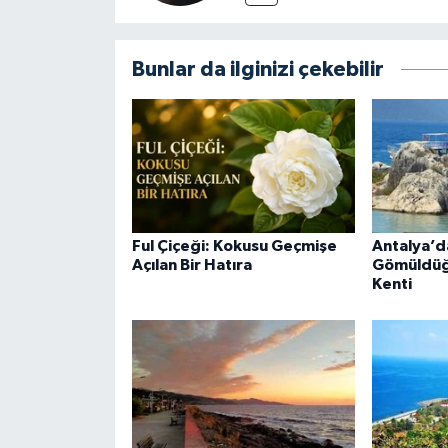
Bunlar da ilginizi çekebilir
Ful Çiçeği: Kokusu Geçmişe
Antalya’da
Açılan Bir Hatıra
Gömüldüğü
Kenti