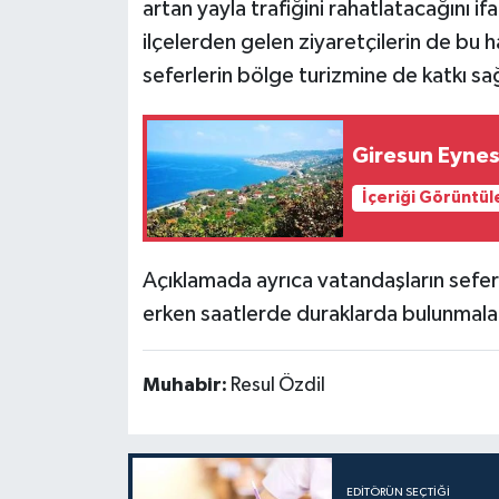
artan yayla trafiğini rahatlatacağını if
ilçelerden gelen ziyaretçilerin de bu ha
seferlerin bölge turizmine de katkı sa
Giresun Eynes
İçeriği Görüntül
Açıklamada ayrıca vatandaşların sefer
erken saatlerde duraklarda bulunmaları
Muhabir:
Resul Özdil
EDITÖRÜN SEÇTIĞI