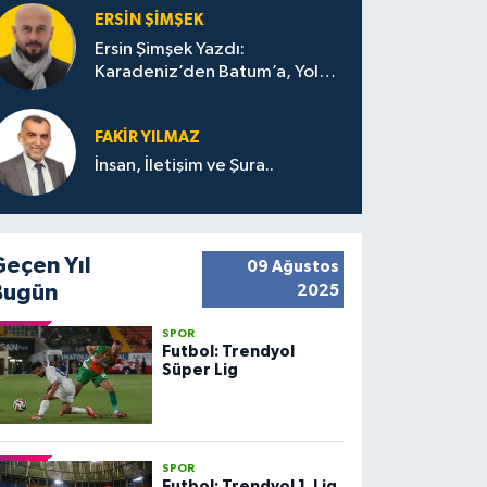
ERSIN ŞIMŞEK
Ersin Şimşek Yazdı:
Karadeniz’den Batum’a, Yolun
Bana Bıraktıkları
FAKIR YILMAZ
İnsan, İletişim ve Şura..
Geçen Yıl
09 Ağustos
Bugün
2025
SPOR
Futbol: Trendyol
Süper Lig
SPOR
Futbol: Trendyol 1. Lig