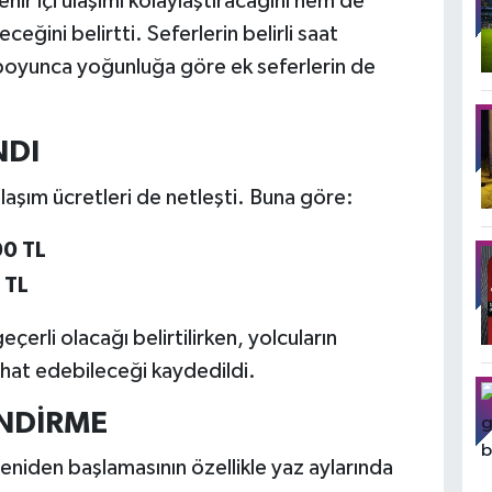
ehir içi ulaşımı kolaylaştıracağını hem de
ceğini belirtti. Seferlerin belirli saat
u boyunca yoğunluğa göre ek seferlerin de
NDI
aşım ücretleri de netleşti. Buna göre:
00 TL
 TL
çerli olacağı belirtilirken, yolcuların
hat edebileceği kaydedildi.
ENDİRME
yeniden başlamasının özellikle yaz aylarında