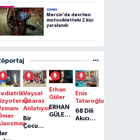
GENEL
Mersin'de devrilen
motosikletteki 2 kişi
yaralandı
Röportaj
Erhan
ediatrik
Veysel
Enis
Güler
izyoterapi
Özaraz
Tataroğlu
ERHAN
Uzmanı
Anlatıyor
68 Dili
GÜLER'IN
Ömer
Bir
Akıcı
YENI
Alaosman
Çocuğun
Konuşan
TEKLISI
Her
Umudu,
Öğretmenle
'TEK