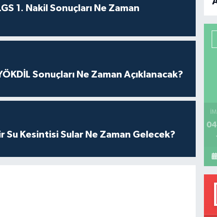
GS 1. Nakil Sonuçları Ne Zaman
B
P
ÖKDİL Sonuçları Ne Zaman Açıklanacak?
H
İM
04
r Su Kesintisi Sular Ne Zaman Gelecek?