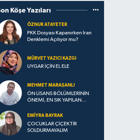
Son Köşe Yazıları
ÖZNUR ATAYETER
PKK Dosyası Kapanırken İran
Denklemi Açılıyor mu?
MÜRVET YAZICI KAZGI
UYGAR İÇİN EL ELE
MEHMET MARAŞANLI
ÖN LİSANS BÖLÜMLERİNİN
ÖNEMİ, EN SIK YAPILAN
HATALAR VE DOĞRU TERCİH
STRATEJİLERİ
EMIYRA BAYRAK
ÇOCUKLAR ÇİÇEKTİR
SOLDURMAYALIM