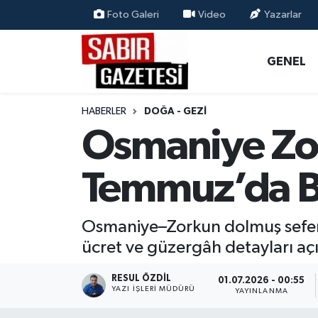
Foto Galeri
Video
Yazarlar
GENEL
Osmaniye Nöbetçi Eczaneler
GENEL
ÖZEL HABER
Osmaniye Hava Durumu
HABERLER
DOĞA - GEZI
OSMANİYE
Osmaniye Trafik Yoğunluk Haritası
Osmaniye Zor
MAGAZİN
Süper Lig Puan Durumu ve Fikstür
Temmuz’da B
EKONOMİ
Tüm Manşetler
Osmaniye–Zorkun dolmuş seferle
SPOR
Son Dakika Haberleri
ücret ve güzergâh detayları açı
RESMİ İLANLAR
Haber Arşivi
RESUL ÖZDIL
01.07.2026 - 00:55
YAZI İŞLERI MÜDÜRÜ
YAYINLANMA