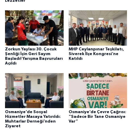
Lezzetler
Zorkun Yaylası 30. Çocuk
MHP Ceylanpınar Teşkilatı,
Şenliği İçin Geri Sayım
Siverek İlçe Kongresi’ne
Başladı! Yarışma Başvuruları
Katıldı
Açıldı
Osmaniye’de Sosyal
Osmaniye’de Çevre Çağrısı:
Hizmetler Masaya Yatırıldı:
“Sadece Bir Tane Osmaniye
Muhtarlar Derneği’nden
Var”
Ziyaret