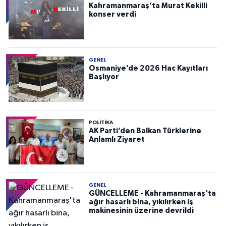
Kahramanmaraş’ta Murat Kekilli
konser verdi
GENEL
Osmaniye’de 2026 Hac Kayıtları
Başlıyor
POLITIKA
AK Parti’den Balkan Türklerine
Anlamlı Ziyaret
GENEL
GÜNCELLEME - Kahramanmaraş'ta
ağır hasarlı bina, yıkılırken iş
makinesinin üzerine devrildi