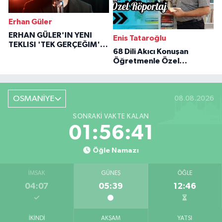
Erhan Güler
ERHAN GÜLER'IN YENI
Enis Tataroğlu
TEKLISI 'TEK GERÇEĞIM'LE
68 Dili Akıcı Konuşan
BÜYÜK DÖNÜŞÜ
Öğretmenle Özel
Röportaj
OSMANİYE
08.08.2026
SONRAKI VAKTE KALAN
01:56:40
Öğle Namazı
İMSAK
GÜNEŞ
ÖĞLE
04:07
05:39
12:46
İKINDI
AKŞAM
YATSI