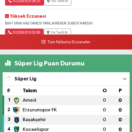
0 (328) 825 08 25
Yol Tarifi Al
Yüksek Eczanesi
İBN-İ SİNA HASTANESİ YANI,ASKERLİK ŞUBESİ KARŞISI
0 (328) 812 02 00
Yol Tarifi Al
Tüm Nöbetçi Eczaneler
Süper Lig Puan Durumu
Süper Lig
#
Takım
O
P
1
Amed
0
0
2
Erzurumspor FK
0
0
3
Başakşehir
0
0
4
Kocaelispor
0
0