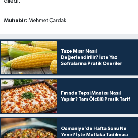
diledi.
Muhabir:
Mehmet Çardak
Taze Mısır Nasıl
Değerlendirilir? İşte Yaz
Sofralarına Pratik Öneriler
Fırında Tepsi Mantısı Nasıl
Yapılır? Tam Ölçülü Pratik Tarif
Osmaniye’de Hafta Sonu Ne
Yenir? İşte Mutlaka Tadılması