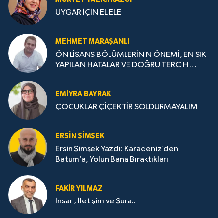
UYGAR İÇİN EL ELE
MEHMET MARAŞANLI
ÖN LİSANS BÖLÜMLERİNİN ÖNEMİ, EN SIK
YAPILAN HATALAR VE DOĞRU TERCİH
STRATEJİLERİ
EMIYRA BAYRAK
ÇOCUKLAR ÇİÇEKTİR SOLDURMAYALIM
ERSIN ŞIMŞEK
Ersin Şimşek Yazdı: Karadeniz’den
Batum’a, Yolun Bana Bıraktıkları
FAKIR YILMAZ
İnsan, İletişim ve Şura..