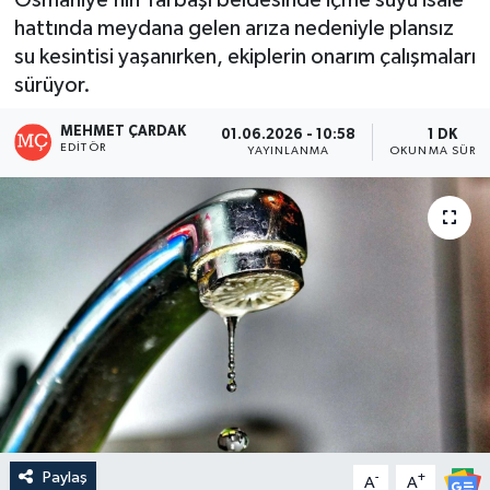
hattında meydana gelen arıza nedeniyle plansız
su kesintisi yaşanırken, ekiplerin onarım çalışmaları
sürüyor.
MEHMET ÇARDAK
01.06.2026 - 10:58
1 DK
EDITÖR
YAYINLANMA
OKUNMA SÜRES
Paylaş
-
+
A
A