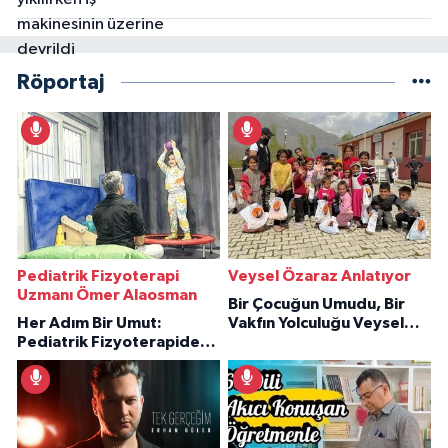
Röportaj
Pediatrik Fizyoterapi
Veysel Özaraz Anlatıyor
Uzmanı Ömer Alaosman
Bir Çocuğun Umudu, Bir
Her Adım Bir Umut:
Vakfın Yolculuğu Veysel
Pediatrik Fizyoterapiden
Özaraz Anlatıyor
İlham Veren Hikâyeler