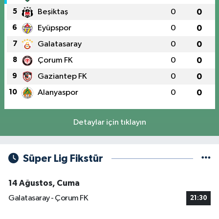
5
Beşiktaş
0
0
6
Eyüpspor
0
0
7
Galatasaray
0
0
8
Çorum FK
0
0
9
Gaziantep FK
0
0
10
Alanyaspor
0
0
Detaylar için tıklayın
Süper Lig Fikstür
14 Ağustos, Cuma
Galatasaray - Çorum FK
21:30