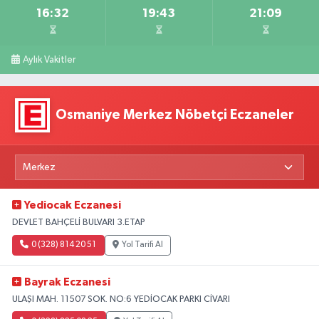
16:32
19:43
21:09
Aylık Vakitler
Osmaniye Merkez Nöbetçi Eczaneler
Yediocak Eczanesi
DEVLET BAHÇELİ BULVARI 3.ETAP
0 (328) 814 20 51
Yol Tarifi Al
Bayrak Eczanesi
ULAŞI MAH. 11507 SOK. NO:6 YEDİOCAK PARKI CİVARI