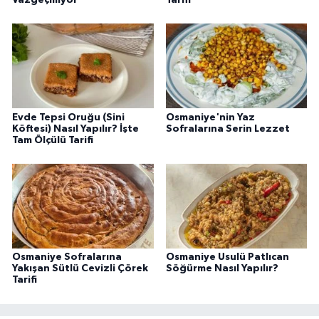
Evde Tepsi Oruğu (Sini
Osmaniye'nin Yaz
Köftesi) Nasıl Yapılır? İşte
Sofralarına Serin Lezzet
Tam Ölçülü Tarifi
Osmaniye Sofralarına
Osmaniye Usulü Patlıcan
Yakışan Sütlü Cevizli Çörek
Söğürme Nasıl Yapılır?
Tarifi