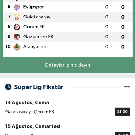
6
Eyüpspor
0
0
7
Galatasaray
0
0
8
Çorum FK
0
0
9
Gaziantep FK
0
0
10
Alanyaspor
0
0
Detaylar için tıklayın
Süper Lig Fikstür
14 Ağustos, Cuma
Galatasaray - Çorum FK
21:30
15 Ağustos, Cumartesi