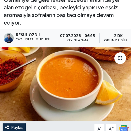
alan ezogelin çorbası, besleyici yapısı ve eşsiz
aromasıyla sofraların baş tacı olmaya devam
ediyor.
RESUL ÖZDIL
07.07.2026 - 06:15
2 DK
YAZI İŞLERI MÜDÜRÜ
YAYINLANMA
OKUNMA SÜRES
Paylaş
-
+
A
A