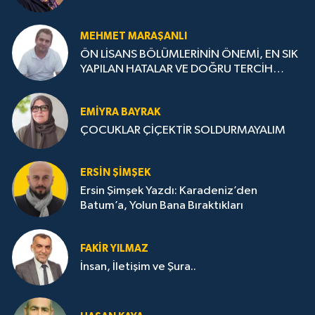
MEHMET MARAŞANLI
ÖN LİSANS BÖLÜMLERİNİN ÖNEMİ, EN SIK
YAPILAN HATALAR VE DOĞRU TERCİH
STRATEJİLERİ
EMIYRA BAYRAK
ÇOCUKLAR ÇİÇEKTİR SOLDURMAYALIM
ERSIN ŞIMŞEK
Ersin Şimşek Yazdı: Karadeniz’den
Batum’a, Yolun Bana Bıraktıkları
FAKIR YILMAZ
İnsan, İletişim ve Şura..