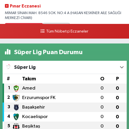
Pınar Eczanesi
MİMAR SİNAN MAH. 8546 SOK. NO:4 A (HASAN KESKİNER AİLE SAĞLIĞI
MERKEZİ CİVARI)
0 (328) 826 04 73
Yol Tarifi Al
Tüm Nöbetçi Eczaneler
Süper Lig Puan Durumu
Süper Lig
#
Takım
O
P
1
Amed
0
0
2
Erzurumspor FK
0
0
3
Başakşehir
0
0
4
Kocaelispor
0
0
5
Beşiktaş
0
0