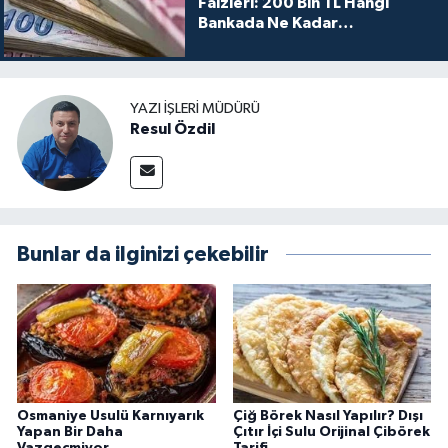
Faizleri: 200 Bin TL Hangi
Bankada Ne Kadar
Kazandırıyor?
YAZI İŞLERI MÜDÜRÜ
Resul Özdil
Bunlar da ilginizi çekebilir
Osmaniye Usulü Karnıyarık
Çiğ Börek Nasıl Yapılır? Dışı
Yapan Bir Daha
Çıtır İçi Sulu Orijinal Çibörek
Vazgeçmiyor
Tarifi