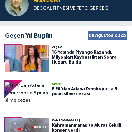
HASAN KAYA
DECCAL FİTNESİ VE FETÖ GERÇEĞİ
Geçen Yıl Bugün
08 Ağustos 2025
YAŞAM
16 Yaşında Piyango Kazandı,
Milyonları Kaybettikten Sonra
Huzuru Buldu
SPOR
FIFA'dan Adana Demirspor'a 6
puan silme cezası
KAHRAMANMARAŞ
Kahramanmaraş’ta Murat Kekilli
konser verdi