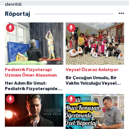
Röportaj
Pediatrik Fizyoterapi
Veysel Özaraz Anlatıyor
Uzmanı Ömer Alaosman
Bir Çocuğun Umudu, Bir
Her Adım Bir Umut:
Vakfın Yolculuğu Veysel
Pediatrik Fizyoterapiden
Özaraz Anlatıyor
İlham Veren Hikâyeler