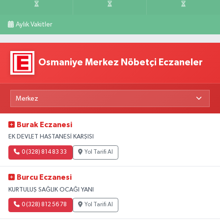
Aylık Vakitler
Osmaniye Merkez Nöbetçi Eczaneler
Burak Eczanesi
EK DEVLET HASTANESİ KARŞISI
0 (328) 814 83 33
Yol Tarifi Al
Burcu Eczanesi
KURTULUŞ SAĞLIK OCAĞI YANI
0 (328) 812 56 78
Yol Tarifi Al