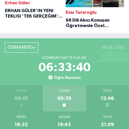
Erhan Güler
ERHAN GÜLER'IN YENI
Enis Tataroğlu
TEKLISI 'TEK GERÇEĞIM'LE
68 Dili Akıcı Konuşan
BÜYÜK DÖNÜŞÜ
Öğretmenle Özel
Röportaj
OSMANİYE
08.08.2026
SONRAKI VAKTE KALAN
06:33:39
Öğle Namazı
İMSAK
GÜNEŞ
ÖĞLE
04:07
05:39
12:46
İKINDI
AKŞAM
YATSI
16:32
19:43
21:09