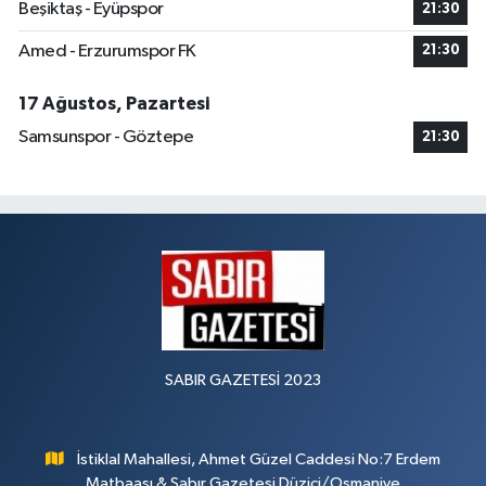
Beşiktaş - Eyüpspor
21:30
Amed - Erzurumspor FK
21:30
17 Ağustos, Pazartesi
Samsunspor - Göztepe
21:30
SABIR GAZETESİ 2023
İstiklal Mahallesi, Ahmet Güzel Caddesi No:7 Erdem
Matbaası & Sabır Gazetesi Düziçi/Osmaniye