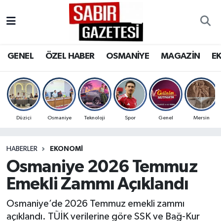
GENEL
Osmaniye Nöbetçi Eczaneler
GENEL
ÖZEL HABER
OSMANİYE
MAGAZİN
E
ÖZEL HABER
Osmaniye Hava Durumu
OSMANİYE
Osmaniye Trafik Yoğunluk Haritası
MAGAZİN
Süper Lig Puan Durumu ve Fikstür
Düziçi
Osmaniye
Teknoloji
Spor
Genel
Mersin
EKONOMİ
Tüm Manşetler
HABERLER
EKONOMI
Osmaniye 2026 Temmuz
SPOR
Son Dakika Haberleri
Emekli Zammı Açıklandı
RESMİ İLANLAR
Haber Arşivi
Osmaniye’de 2026 Temmuz emekli zammı
açıklandı. TÜİK verilerine göre SSK ve Bağ-Kur