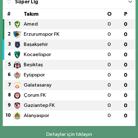
Süper Lig
#
Takım
O
P
1
Amed
0
0
2
Erzurumspor FK
0
0
3
Başakşehir
0
0
4
Kocaelispor
0
0
5
Beşiktaş
0
0
6
Eyüpspor
0
0
7
Galatasaray
0
0
8
Çorum FK
0
0
9
Gaziantep FK
0
0
10
Alanyaspor
0
0
Detaylar için tıklayın