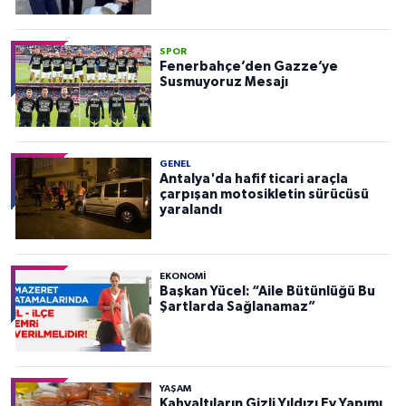
SPOR
Fenerbahçe’den Gazze’ye
Susmuyoruz Mesajı
GENEL
Antalya'da hafif ticari araçla
çarpışan motosikletin sürücüsü
yaralandı
EKONOMI
Başkan Yücel: “Aile Bütünlüğü Bu
Şartlarda Sağlanamaz”
YAŞAM
Kahvaltıların Gizli Yıldızı Ev Yapımı