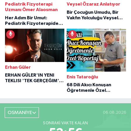
Pediatrik Fizyoterapi
Veysel Özaraz Anlatıyor
Uzmanı Ömer Alaosman
Bir Çocuğun Umudu, Bir
Her Adım Bir Umut:
Vakfın Yolculuğu Veysel
Pediatrik Fizyoterapiden
Özaraz Anlatıyor
İlham Veren Hikâyeler
Erhan Güler
ERHAN GÜLER'IN YENI
Enis Tataroğlu
TEKLISI 'TEK GERÇEĞIM'LE
68 Dili Akıcı Konuşan
BÜYÜK DÖNÜŞÜ
Öğretmenle Özel
Röportaj
OSMANİYE
06.08.2026
SONRAKI VAKTE KALAN