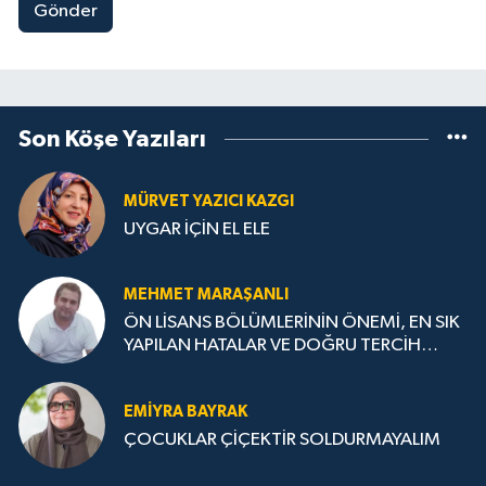
Gönder
Son Köşe Yazıları
MÜRVET YAZICI KAZGI
UYGAR İÇİN EL ELE
MEHMET MARAŞANLI
ÖN LİSANS BÖLÜMLERİNİN ÖNEMİ, EN SIK
YAPILAN HATALAR VE DOĞRU TERCİH
STRATEJİLERİ
EMIYRA BAYRAK
ÇOCUKLAR ÇİÇEKTİR SOLDURMAYALIM