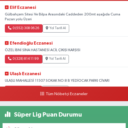
Elif Eczanesi
Gülbahçem Sitesi Ve Bilpa Arasındaki Caddeden 200mt aşağıda Cuma
Pazarı yolu Üzeri
0 (552) 308 06 26
Yol Tarifi Al
Efendioğlu Eczanesi
ÖZEL İBNİ SİNA HASTANESİ ACİL ÇIKIŞI KARŞISI
0 (328) 814 11 99
Yol Tarifi Al
Ulaşlı Eczanesi
ULAŞLI MAHALLESİ 11507 SOKAK NO:8 B YEDİOCAK PARKI CİVARI
0 (546) 158 81 80
Yol Tarifi Al
Tüm Nöbetçi Eczaneler
Süper Lig Puan Durumu