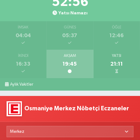
52:55
Yatsı Namazı
İMSAK
GÜNEŞ
ÖĞLE
04:04
05:37
12:46
İKINDI
AKŞAM
YATSI
16:33
19:45
21:11
Aylık Vakitler
Osmaniye Merkez Nöbetçi Eczaneler