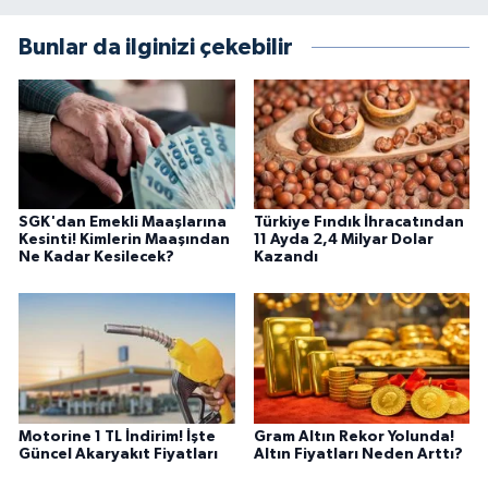
Bunlar da ilginizi çekebilir
SGK'dan Emekli Maaşlarına
Türkiye Fındık İhracatından
Kesinti! Kimlerin Maaşından
11 Ayda 2,4 Milyar Dolar
Ne Kadar Kesilecek?
Kazandı
Motorine 1 TL İndirim! İşte
Gram Altın Rekor Yolunda!
Güncel Akaryakıt Fiyatları
Altın Fiyatları Neden Arttı?