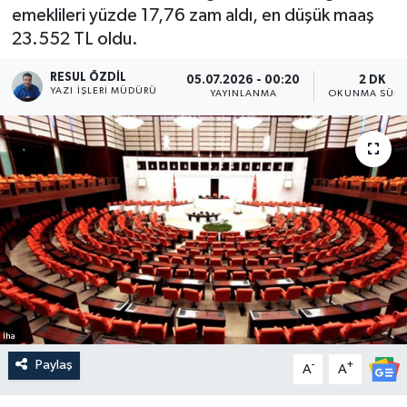
emeklileri yüzde 17,76 zam aldı, en düşük maaş
23.552 TL oldu.
RESUL ÖZDIL
05.07.2026 - 00:20
2 DK
YAZI İŞLERI MÜDÜRÜ
YAYINLANMA
OKUNMA SÜRE
İha
Paylaş
-
+
A
A