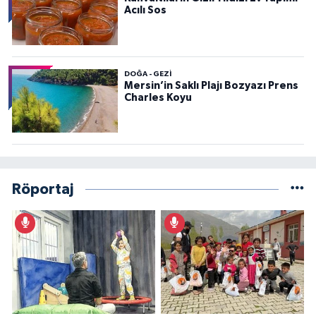
Acılı Sos
DOĞA - GEZI
Mersin’in Saklı Plajı Bozyazı Prens
Charles Koyu
Röportaj