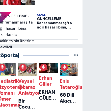
GENEL
GÜNCELLEME -
Kahramanmaraş'ta
ağır hasarlı bina,
yıkılırken iş
makinesinin üzerine
devrildi
Röportaj
Erhan
ediatrik
Veysel
Enis
Güler
izyoterapi
Özaraz
Tataroğlu
ERHAN
Uzmanı
Anlatıyor
68 Dili
GÜLER'IN
Ömer
Bir
Akıcı
YENI
Alaosman
Çocuğun
Konuşan
TEKLISI