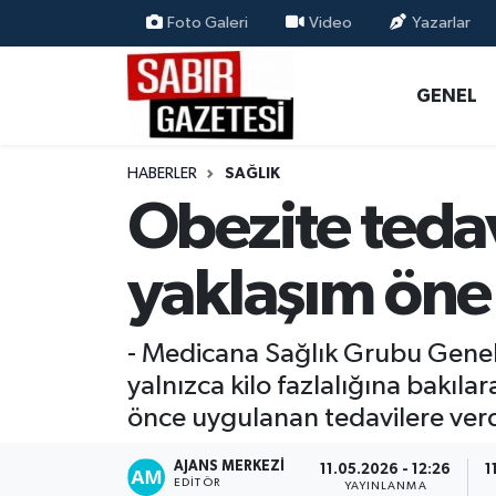
Foto Galeri
Video
Yazarlar
GENEL
Osmaniye Nöbetçi Eczaneler
GENEL
ÖZEL HABER
Osmaniye Hava Durumu
HABERLER
SAĞLIK
OSMANİYE
Osmaniye Trafik Yoğunluk Haritası
Obezite tedav
MAGAZİN
Süper Lig Puan Durumu ve Fikstür
yaklaşım öne 
EKONOMİ
Tüm Manşetler
- Medicana Sağlık Grubu Genel 
SPOR
Son Dakika Haberleri
yalnızca kilo fazlalığına bakıl
önce uygulanan tedavilere verdi
RESMİ İLANLAR
Haber Arşivi
AJANS MERKEZI
11.05.2026 - 12:26
1
EDITÖR
YAYINLANMA