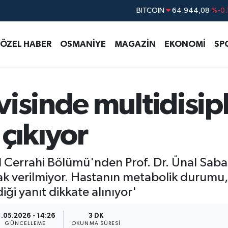
DOLAR
47,7436
%0.
EURO
55,2510
%0.
ÖZEL HABER
OSMANİYE
MAGAZİN
EKONOMİ
SP
STERLİN
64,4811
%0.
GRAM ALTIN
6660.55
%0.
BİST100
13.779
%-
isinde multidisip
çıkıyor
Cerrahi Bölümü'nden Prof. Dr. Ünal Sabancı
arak verilmiyor. Hastanın metabolik durumu,
ği yanıt dikkate alınıyor'
1.05.2026 - 14:26
3 DK
GÜNCELLEME
OKUNMA SÜRESI