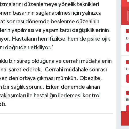
zmalarını düzenlemeye yönelik teknikleri
nem başarının sağlanabilmesi için yalnızca
iyat sonrası dönemde beslenme düzeninin
lerin yapılması ve yaşam tarzı değişikliklerinin
ıyor. Hastaların hem fiziksel hem de psikolojik
D
ı doğrudan etkiliyor.'
uklu bir süreç olduğuna ve cerrahi müdahalenin
una işaret ederek, 'Cerrahi müdahale sonrası
U
ın yeniden ortaya çıkması mümkün. Obezite,
an bir sağlık sorunu. Erken dönemde alınan
laşımları ile hastalığın ilerlemesi kontrol
İ
ptı.