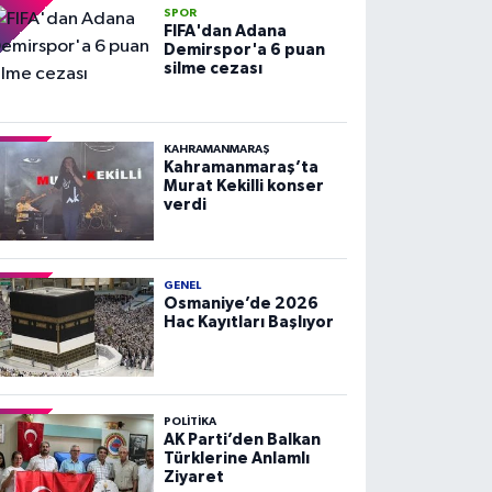
SPOR
FIFA'dan Adana
Demirspor'a 6 puan
silme cezası
KAHRAMANMARAŞ
Kahramanmaraş’ta
Murat Kekilli konser
verdi
GENEL
Osmaniye’de 2026
Hac Kayıtları Başlıyor
POLITIKA
AK Parti’den Balkan
Türklerine Anlamlı
Ziyaret