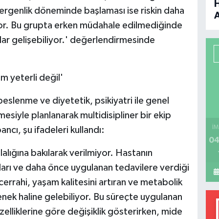
 ergenlik döneminde başlaması ise riskin daha
or. Bu grupta erken müdahale edilmediğinde
B
lar gelişebiliyor.' değerlendirmesinde
P
 yeterli değil'
H
beslenme ve diyetetik, psikiyatri ile genel
esiyle planlanarak multidisipliner bir ekip
İM
cı, şu ifadeleri kullandı:
04
zlalığına bakılarak verilmiyor. Hastanın
ları ve daha önce uygulanan tedavilere verdiği
 cerrahi, yaşam kalitesini artıran ve metabolik
çenek haline gelebiliyor. Bu süreçte uygulanan
zelliklerine göre değişiklik gösterirken, mide