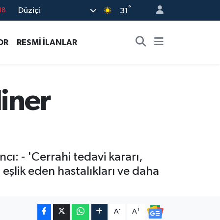
°
Düziçi
31
18
32
OR
RESMİ İLANLAR
38
03
14
liner
: - 'Cerrahi tedavi kararı,
 eşlik eden hastalıkları ve daha
-
+
A
A