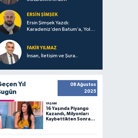
ERSIN ŞIMŞEK
Ersin Şimşek Yazdı:
Karadeniz’den Batum’a, Yolun
Bana Bıraktıkları
FAKIR YILMAZ
İnsan, İletişim ve Şura..
Geçen Yıl
08 Ağustos
Bugün
2025
YAŞAM
16 Yaşında Piyango
Kazandı, Milyonları
Kaybettikten Sonra
Huzuru Buldu