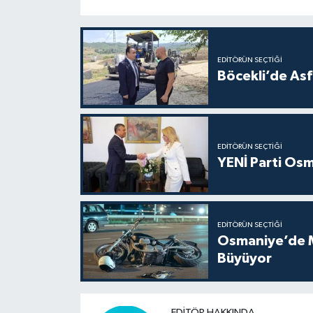
EDITÖRÜN SEÇTIĞI
Böcekli’de Asf
EDITÖRÜN SEÇTIĞI
YENİ Parti Osm
EDITÖRÜN SEÇTIĞI
Osmaniye’de Mo
Büyüyor
EDITÖR HAKKINDA