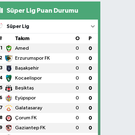
Süper Lig Puan Durumu
Süper Lig
#
Takım
O
P
1
Amed
0
0
2
Erzurumspor FK
0
0
3
Başakşehir
0
0
4
Kocaelispor
0
0
5
Beşiktaş
0
0
6
Eyüpspor
0
0
7
Galatasaray
0
0
8
Çorum FK
0
0
9
Gaziantep FK
0
0