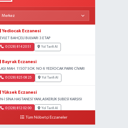
Yediocak Eczanesi
EVLET BAHÇELİ BULVARI 3.ETAP
0 (328) 814 20 51
Yol Tarifi Al
Bayrak Eczanesi
LAŞI MAH. 11507 SOK. NO:6 YEDİOCAK PARKI CİVARI
0 (328) 825 08 25
Yol Tarifi Al
Yüksek Eczanesi
BN-İ SİNA HASTANESİ YANI,ASKERLİK ŞUBESİ KARŞISI
0 (328) 812 02 00
Yol Tarifi Al
Tüm Nöbetçi Eczaneler