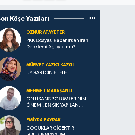
Son Köşe Yazıları
ÖZNUR ATAYETER
PKK Dosyası Kapanırken İran
Denklemi Açılıyor mu?
MÜRVET YAZICI KAZGI
UYGAR İÇİN EL ELE
MEHMET MARAŞANLI
ÖN LİSANS BÖLÜMLERİNİN
ÖNEMİ, EN SIK YAPILAN
HATALAR VE DOĞRU TERCİH
STRATEJİLERİ
EMIYRA BAYRAK
ÇOCUKLAR ÇİÇEKTİR
SOLDURMAYALIM