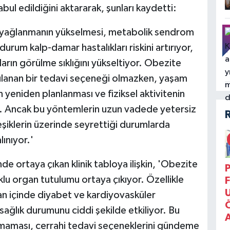
abul edildiğini aktararak, şunları kaydetti:
ral yağlanmanın yükselmesi, metabolik sendrom
durum kalp-damar hastalıkları riskini artırıyor,
loların görülme sıklığını yükseltiyor. Obezite
gulanan bir tedavi seçeneği olmazken, yaşam
n yeniden planlanması ve fiziksel aktivitenin
or. Ancak bu yöntemlerin uzun vadede yetersiz
i eşiklerin üzerinde seyrettiği durumlarda
ınıyor.'
de ortaya çıkan klinik tabloya ilişkin, 'Obezite
P
çoklu organ tutulumu ortaya çıkıyor. Özellikle
F
an içinde diyabet ve kardiyovasküler
 sağlık durumunu ciddi şekilde etkiliyor. Bu
namaması, cerrahi tedavi seçeneklerini gündeme