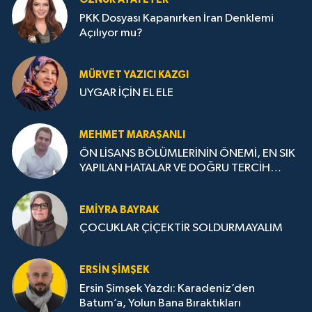
PKK Dosyası Kapanırken İran Denklemi
Açılıyor mu?
MÜRVET YAZICI KAZGI
UYGAR İÇİN EL ELE
MEHMET MARAŞANLI
ÖN LİSANS BÖLÜMLERİNİN ÖNEMİ, EN SIK
YAPILAN HATALAR VE DOĞRU TERCİH
STRATEJİLERİ
EMIYRA BAYRAK
ÇOCUKLAR ÇİÇEKTİR SOLDURMAYALIM
ERSIN ŞIMŞEK
Ersin Şimşek Yazdı: Karadeniz’den
Batum’a, Yolun Bana Bıraktıkları