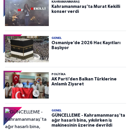
KAHRAMANMARAŞ
Kahramanmaraş’ta Murat Kekilli
konser verdi
GENEL
Osmaniye’de 2026 Hac Kayıtları
Başlıyor
POLITIKA
AK Parti’den Balkan Türklerine
Anlamlı Ziyaret
GENEL
GÜNCELLEME - Kahramanmaraş'ta
ağır hasarlı bina, yıkılırken iş
makinesinin üzerine devrildi