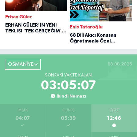
Erhan Güler
ERHAN GÜLER'IN YENI
Enis Tataroğlu
TEKLISI 'TEK GERÇEĞIM'LE
68 Dili Akıcı Konuşan
BÜYÜK DÖNÜŞÜ
Öğretmenle Özel
Röportaj
OSMANİYE
08.08.2026
SONRAKI VAKTE KALAN
03:05:06
İkindi Namazı
İMSAK
GÜNEŞ
ÖĞLE
04:07
05:39
12:46