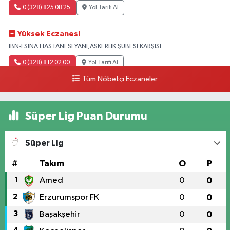
0 (328) 825 08 25
Yol Tarifi Al
Yüksek Eczanesi
İBN-İ SİNA HASTANESİ YANI,ASKERLİK ŞUBESİ KARŞISI
0 (328) 812 02 00
Yol Tarifi Al
Tüm Nöbetçi Eczaneler
Süper Lig Puan Durumu
Süper Lig
#
Takım
O
P
1
Amed
0
0
2
Erzurumspor FK
0
0
3
Başakşehir
0
0