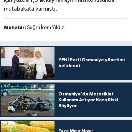
için yüzde 1,5’lik kaynak ayrılması konusunda
mutabakata varmıştı.
Muhabir:
Suğra İrem Yıldız
YENİ Parti Osmaniye yönetimi
belirlendi
Osmaniye’de Motosiklet
Kullanımı Artıyor Kaza Riski
Büyüyor
Taze Mısır Nasıl