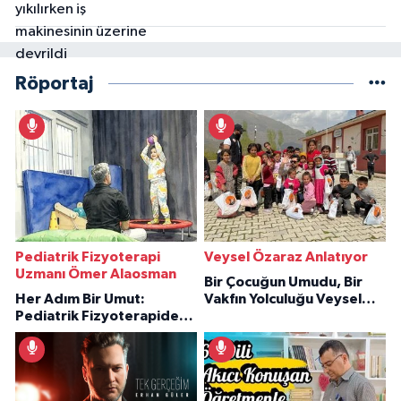
Röportaj
Pediatrik Fizyoterapi
Veysel Özaraz Anlatıyor
Uzmanı Ömer Alaosman
Bir Çocuğun Umudu, Bir
Her Adım Bir Umut:
Vakfın Yolculuğu Veysel
Pediatrik Fizyoterapiden
Özaraz Anlatıyor
İlham Veren Hikâyeler