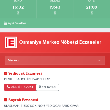
İKINDI
AKŞAM
YATSI
16:32
19:43
21:09
Aylık Vakitler
Osmaniye Merkez Nöbetçi Eczaneler
Yediocak Eczanesi
DEVLET BAHÇELİ BULVARI 3.ETAP
0 (328) 814 20 51
Yol Tarifi Al
Bayrak Eczanesi
ULAŞI MAH. 11507 SOK. NO:6 YEDİOCAK PARKI CİVARI