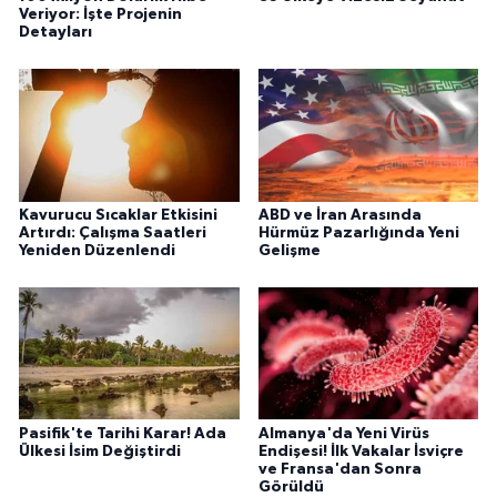
Veriyor: İşte Projenin
Detayları
Kavurucu Sıcaklar Etkisini
ABD ve İran Arasında
Artırdı: Çalışma Saatleri
Hürmüz Pazarlığında Yeni
Yeniden Düzenlendi
Gelişme
Pasifik'te Tarihi Karar! Ada
Almanya'da Yeni Virüs
Ülkesi İsim Değiştirdi
Endişesi! İlk Vakalar İsviçre
ve Fransa'dan Sonra
Görüldü