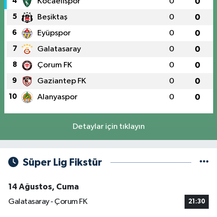
4
Kocaelispor
0
0
5
Beşiktaş
0
0
6
Eyüpspor
0
0
7
Galatasaray
0
0
8
Çorum FK
0
0
9
Gaziantep FK
0
0
10
Alanyaspor
0
0
Detaylar için tıklayın
Süper Lig Fikstür
14 Ağustos, Cuma
Galatasaray - Çorum FK
21:30