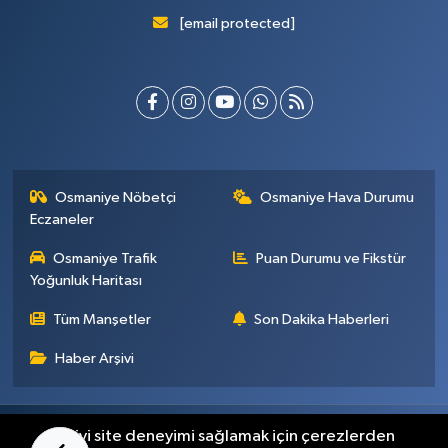
[email protected]
Osmaniye Nöbetçi
Osmaniye Hava Durumu
Eczaneler
Osmaniye Trafik
Puan Durumu ve Fikstür
Yoğunluk Haritası
Tüm Manşetler
Son Dakika Haberleri
Haber Arşivi
Künye
İletişim
Gizlilik Sözleşmesi
En iyi site deneyimi sağlamak için çerezlerden