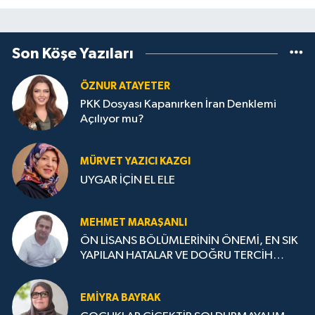
Son Köşe Yazıları
ÖZNUR ATAYETER
PKK Dosyası Kapanırken İran Denklemi
Açılıyor mu?
MÜRVET YAZICI KAZGI
UYGAR İÇİN EL ELE
MEHMET MARAŞANLI
ÖN LİSANS BÖLÜMLERİNİN ÖNEMİ, EN SIK
YAPILAN HATALAR VE DOĞRU TERCİH
STRATEJİLERİ
EMIYRA BAYRAK