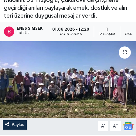
geçirdiği anıları paylaşarak emek, dostluk ve alın
teri üzerine duygusal mesajlar verdi.
ENES ŞIMŞEK
01.06.2026 - 12:20
1
EDITÖR
YAYINLANMA
PAYLAŞIM
OKUNM
Paylaş
-
+
A
A