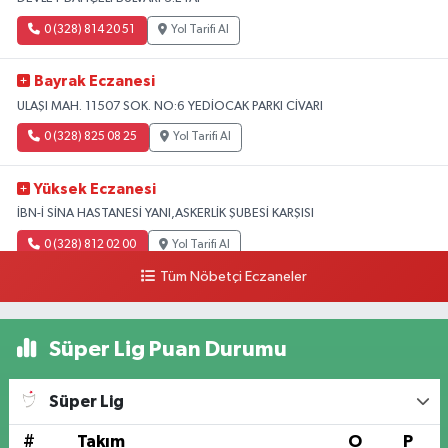
0 (328) 814 20 51
Yol Tarifi Al
Bayrak Eczanesi
ULAŞI MAH. 11507 SOK. NO:6 YEDİOCAK PARKI CİVARI
0 (328) 825 08 25
Yol Tarifi Al
Yüksek Eczanesi
İBN-İ SİNA HASTANESİ YANI,ASKERLİK ŞUBESİ KARŞISI
0 (328) 812 02 00
Yol Tarifi Al
Tüm Nöbetçi Eczaneler
Süper Lig Puan Durumu
Süper Lig
#
Takım
O
P