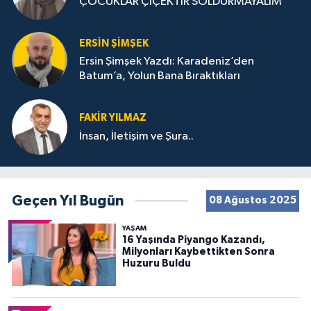
ÇOCUKLAR ÇİÇEKTİR SOLDURMAYALIM
ERSIN ŞIMŞEK
Ersin Şimşek Yazdı: Karadeniz’den
Batum’a, Yolun Bana Bıraktıkları
FAKIR YILMAZ
İnsan, İletişim ve Şura..
Geçen Yıl Bugün
08 Ağustos 2025
YAŞAM
16 Yaşında Piyango Kazandı,
Milyonları Kaybettikten Sonra
Huzuru Buldu