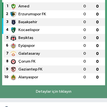
1
Amed
0
0
2
Erzurumspor FK
0
0
3
Başakşehir
0
0
4
Kocaelispor
0
0
5
Beşiktaş
0
0
6
Eyüpspor
0
0
7
Galatasaray
0
0
8
Çorum FK
0
0
9
Gaziantep FK
0
0
10
Alanyaspor
0
0
Detaylar için tıklayın