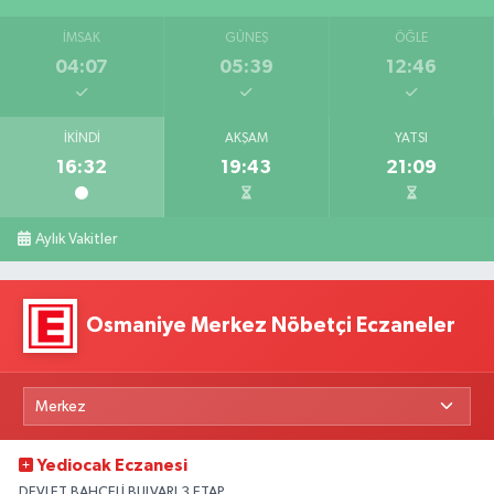
İMSAK
GÜNEŞ
ÖĞLE
04:07
05:39
12:46
İKINDI
AKŞAM
YATSI
16:32
19:43
21:09
Aylık Vakitler
Osmaniye Merkez Nöbetçi Eczaneler
Yediocak Eczanesi
DEVLET BAHÇELİ BULVARI 3.ETAP