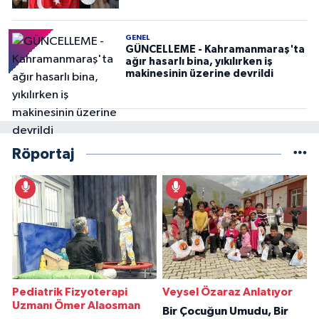
GENEL
GÜNCELLEME - Kahramanmaraş'ta
ağır hasarlı bina, yıkılırken iş
makinesinin üzerine devrildi
Röportaj
Pediatrik Fizyoterapi
Veysel Özaraz Anlatıyor
Uzmanı Ömer Alaosman
Bir Çocuğun Umudu, Bir