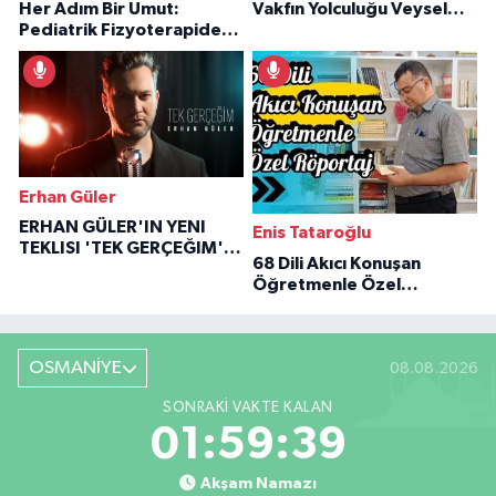
Her Adım Bir Umut:
Vakfın Yolculuğu Veysel
Pediatrik Fizyoterapiden
Özaraz Anlatıyor
İlham Veren Hikâyeler
Erhan Güler
ERHAN GÜLER'IN YENI
Enis Tataroğlu
TEKLISI 'TEK GERÇEĞIM'LE
68 Dili Akıcı Konuşan
BÜYÜK DÖNÜŞÜ
Öğretmenle Özel
Röportaj
OSMANİYE
08.08.2026
SONRAKI VAKTE KALAN
01:59:38
Akşam Namazı