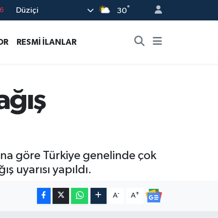
°
Düziçi
6
30
6
OR
RESMİ İLANLAR
2
7
4
ağış
4
a göre Türkiye genelinde çok
ış uyarısı yapıldı.
-
+
A
A