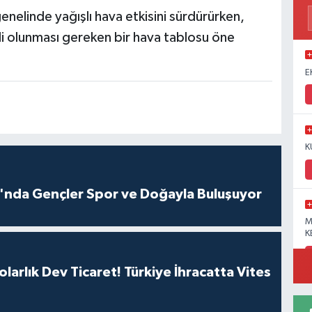
nelinde yağışlı hava etkisini sürdürürken,
li olunması gereken bir hava tablosu öne
E
K
ı'nda Gençler Spor ve Doğayla Buluşuyor
M
K
larlık Dev Ticaret! Türkiye İhracatta Vites