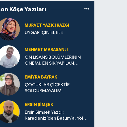
Son Köşe Yazıları
MÜRVET YAZICI KAZGI
UYGAR İÇİN EL ELE
MEHMET MARAŞANLI
ÖN LİSANS BÖLÜMLERİNİN
ÖNEMİ, EN SIK YAPILAN
HATALAR VE DOĞRU TERCİH
STRATEJİLERİ
EMIYRA BAYRAK
ÇOCUKLAR ÇİÇEKTİR
SOLDURMAYALIM
ERSIN ŞIMŞEK
Ersin Şimşek Yazdı:
Karadeniz’den Batum’a, Yolun
Bana Bıraktıkları