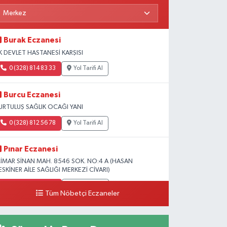
Burak Eczanesi
K DEVLET HASTANESİ KARŞISI
0 (328) 814 83 33
Yol Tarifi Al
Burcu Eczanesi
URTULUŞ SAĞLIK OCAĞI YANI
0 (328) 812 56 78
Yol Tarifi Al
Pınar Eczanesi
İMAR SİNAN MAH. 8546 SOK. NO:4 A (HASAN
ESKİNER AİLE SAĞLIĞI MERKEZİ CİVARI)
0 (328) 826 04 73
Yol Tarifi Al
Tüm Nöbetçi Eczaneler