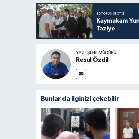
EDITÖRÜN SEÇTIĞI
Kaymakam Yunu
Taziye
YAZI İŞLERI MÜDÜRÜ
Resul Özdil
Bunlar da ilginizi çekebilir