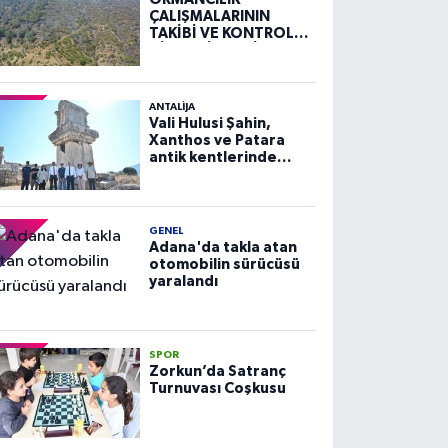
ÇALIŞMALARININ
TAKİBİ VE KONTROLÜ
HİZMETİ ALIM İLANI
ANTALIJA
Vali Hulusi Şahin,
Xanthos ve Patara
antik kentlerinde
incelemelerde
bulundu
GENEL
Adana'da takla atan
otomobilin sürücüsü
yaralandı
SPOR
Zorkun’da Satranç
Turnuvası Coşkusu