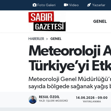
Foto Galeri
Video
Yazarlar
GENEL
Osmaniye Nöbetçi Eczaneler
GENEL
ÖZEL HABER
Osmaniye Hava Durumu
HABERLER
GENEL
OSMANİYE
Osmaniye Trafik Yoğunluk Haritası
Meteoroloji A
MAGAZİN
Süper Lig Puan Durumu ve Fikstür
Türkiye’yi Etk
EKONOMİ
Tüm Manşetler
Meteoroloji Genel Müdürlüğü’
SPOR
Son Dakika Haberleri
sayıda bölgede sağanak yağış bek
RESMİ İLANLAR
Haber Arşivi
RESUL ÖZDIL
14.06.2026 - 09:00
YAZI İŞLERI MÜDÜRÜ
YAYINLANMA