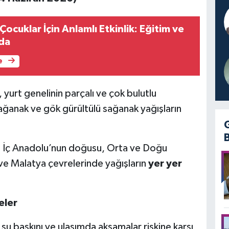
cuklar İçin Anlamlı Etkinlik: Eğitim ve
ada
e
urt genelinin parçalı ve çok bulutlu
 sağanak ve gök gürültülü sağanak yağışların
i, İç Anadolu’nun doğusu, Orta ve Doğu
e Malatya çevrelerinde yağışların
yer yer
eler
, su baskını ve ulaşımda aksamalar riskine karşı