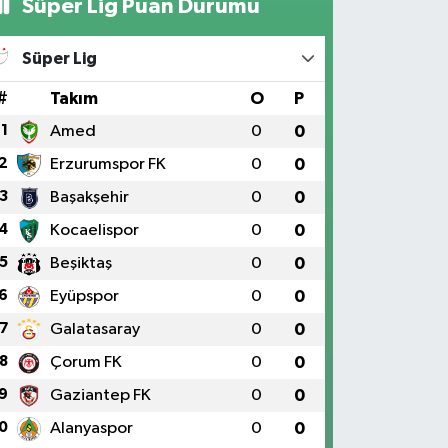
Süper Lig Puan Durumu
Süper Lig
#
Takım
O
P
1
Amed
0
0
2
Erzurumspor FK
0
0
3
Başakşehir
0
0
4
Kocaelispor
0
0
5
Beşiktaş
0
0
6
Eyüpspor
0
0
7
Galatasaray
0
0
8
Çorum FK
0
0
9
Gaziantep FK
0
0
0
Alanyaspor
0
0