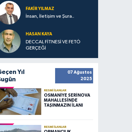
FAKIR YILMAZ
İnsan, İletişim ve Şura..
HASAN KAYA
DECCAL FİTNESİ VE FETÖ
GERÇEĞİ
Geçen Yıl
07 Ağustos
Bugün
2025
RESMI İLANLAR
OSMANİYE SERİNOVA
MAHALLESİNDE
TAŞINMAZIN İLANI
RESMI İLANLAR
ORMANCILIK