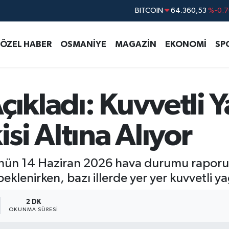
BITCOIN
64.360,53
%-0.7
DOLAR
47,7143
%0.1
ÖZEL HABER
OSMANİYE
MAGAZİN
EKONOMİ
SP
EURO
55,0317
%-0.0
STERLİN
64,2463
%0.0
GRAM ALTIN
6574.81
%1.4
çıkladı: Kuvvetli Y
BİST100
13.887
%6
isi Altına Alıyor
nün 14 Haziran 2026 hava durumu raporun
lenirken, bazı illerde yer yer kuvvetli yağ
2 DK
OKUNMA SÜRESI