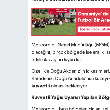
Osmaniye'de Ço
Futbol Bir Ar
İçeriği Görüntül
Meteoroloji Genel Müdürlüğü (MGM), y
olacağını, birçok bölgede ise aralıklı
etkili olacağını duyurdu.
Özellikle Doğu Akdeniz’in iç kesimler
Karadeniz, Doğu Anadolu’nun kuzeyi v
kuvvetli
olması bekleniyor.
Kuvvetli Yağış Uyarısı Yapılan Bölg
Meteoroloji, bazı bölgeler için ani sel