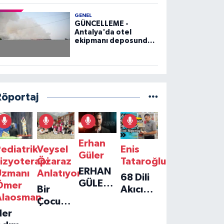
GENEL
GÜNCELLEME -
Antalya'da otel
ekipmanı deposunda
çıkan yangın kontrol
altına alındı
Röportaj
Erhan
ediatrik
Veysel
Enis
Güler
izyoterapi
Özaraz
Tataroğlu
ERHAN
Uzmanı
Anlatıyor
68 Dili
GÜLER'IN
Ömer
Bir
Akıcı
YENI
Alaosman
Çocuğun
Konuşan
TEKLISI
Her
Umudu,
Öğretmenle
'TEK