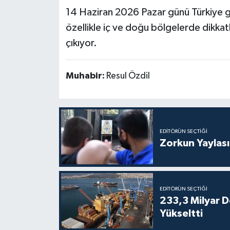
14 Haziran 2026 Pazar günü Türkiye ge
özellikle iç ve doğu bölgelerde dikkat
çıkıyor.
Muhabir:
Resul Özdil
EDITÖRÜN SEÇTIĞI
Zorkun Yaylas
EDITÖRÜN SEÇTIĞI
233,3 Milyar Do
Yükseltti