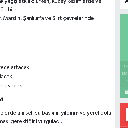
yağış etkili olurken, kuzey kesimlerde ve
B
lebilir.
Mardin, Şanlıurfa ve Siirt çevrelerinde
P
H
erece artacak
İM
04
lacak
en esecek
at
elerde ani sel, su baskını, yıldırım ve yerel dolu
lması gerektiğini vurguladı.