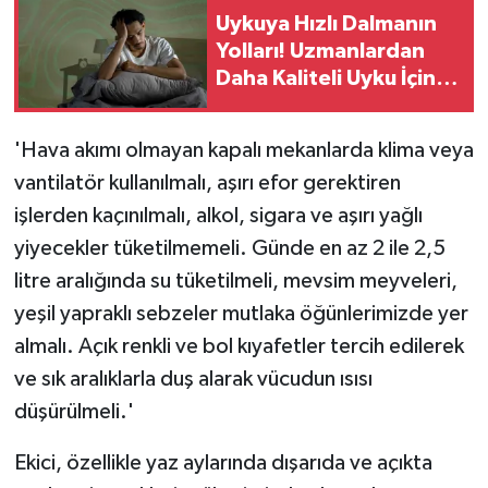
Uykuya Hızlı Dalmanın
Yolları! Uzmanlardan
Daha Kaliteli Uyku İçin
Öneriler
'Hava akımı olmayan kapalı mekanlarda klima veya
vantilatör kullanılmalı, aşırı efor gerektiren
işlerden kaçınılmalı, alkol, sigara ve aşırı yağlı
yiyecekler tüketilmemeli. Günde en az 2 ile 2,5
litre aralığında su tüketilmeli, mevsim meyveleri,
yeşil yapraklı sebzeler mutlaka öğünlerimizde yer
almalı. Açık renkli ve bol kıyafetler tercih edilerek
ve sık aralıklarla duş alarak vücudun ısısı
düşürülmeli.'
Ekici, özellikle yaz aylarında dışarıda ve açıkta