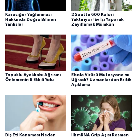
Karaciğer Yağlanması
2 Saatte 600 Kalori
Hakkında Doğru Bilinen
Yaktırıyor! Ev İşi Yaparak
Yanlışlar
Zayıflamak Mümkün
Topuklu Ayakkabı Ağrısını
Ebola Virüsü Mutasyona mı
Önlemenin 6 Etkili Yolu
Uğradı? Uzmanlardan Kritik
Açıklama
Diş Eti Kanaması Neden
İlk mRNA Grip Aşısı Resmen