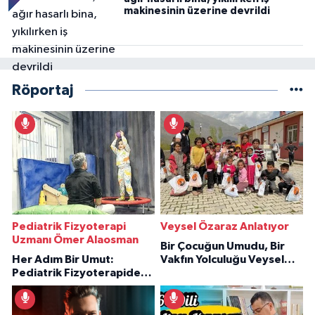
makinesinin üzerine devrildi
Röportaj
Pediatrik Fizyoterapi
Veysel Özaraz Anlatıyor
Uzmanı Ömer Alaosman
Bir Çocuğun Umudu, Bir
Her Adım Bir Umut:
Vakfın Yolculuğu Veysel
Pediatrik Fizyoterapiden
Özaraz Anlatıyor
İlham Veren Hikâyeler