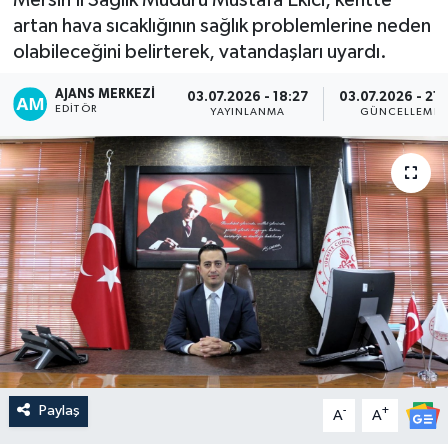
artan hava sıcaklığının sağlık problemlerine neden
olabileceğini belirterek, vatandaşları uyardı.
AJANS MERKEZI
03.07.2026 - 18:27
03.07.2026 - 21:
EDITÖR
YAYINLANMA
GÜNCELLEME
Paylaş
-
+
A
A