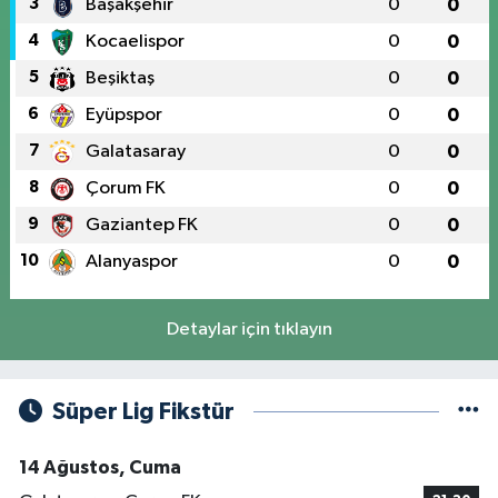
3
Başakşehir
0
0
4
Kocaelispor
0
0
5
Beşiktaş
0
0
6
Eyüpspor
0
0
7
Galatasaray
0
0
8
Çorum FK
0
0
9
Gaziantep FK
0
0
10
Alanyaspor
0
0
Detaylar için tıklayın
Süper Lig Fikstür
14 Ağustos, Cuma