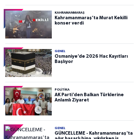
KAHRAMANMARAŞ
Kahramanmaraş’ta Murat Kekilli
konser verdi
GENEL
Osmaniye’de 2026 Hac Kayıtları
Başlıyor
POLITIKA
AK Parti’den Balkan Türklerine
Anlamlı Ziyaret
GENEL
GÜNCELLEME - Kahramanmaraş'ta
ağır hasarlı bina, yıkılırken iş