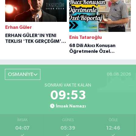
Erhan Güler
ERHAN GÜLER'IN YENI
Enis Tataroğlu
TEKLISI 'TEK GERÇEĞIM'LE
68 Dili Akıcı Konuşan
BÜYÜK DÖNÜŞÜ
Öğretmenle Özel
Röportaj
OSMANİYE
08.08.2026
SONRAKI VAKTE KALAN
09:52
İmsak Namazı
İMSAK
GÜNEŞ
ÖĞLE
04:07
05:39
12:46