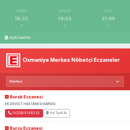
İKINDI
AKŞAM
YATSI
16:32
19:43
21:09
Aylık Vakitler
Osmaniye Merkez Nöbetçi Eczaneler
Burak Eczanesi
EK DEVLET HASTANESİ KARŞISI
0 (328) 814 83 33
Yol Tarifi Al
Burcu Eczanesi