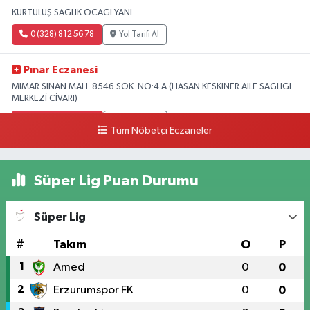
KURTULUŞ SAĞLIK OCAĞI YANI
0 (328) 812 56 78
Yol Tarifi Al
Pınar Eczanesi
MİMAR SİNAN MAH. 8546 SOK. NO:4 A (HASAN KESKİNER AİLE SAĞLIĞI
MERKEZİ CİVARI)
0 (328) 826 04 73
Yol Tarifi Al
Tüm Nöbetçi Eczaneler
Süper Lig Puan Durumu
Süper Lig
#
Takım
O
P
1
Amed
0
0
2
Erzurumspor FK
0
0