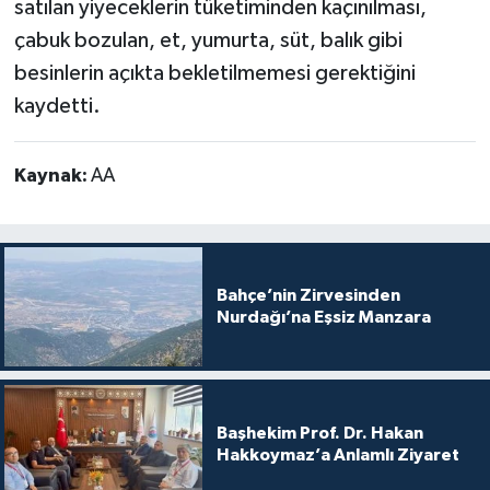
satılan yiyeceklerin tüketiminden kaçınılması,
çabuk bozulan, et, yumurta, süt, balık gibi
besinlerin açıkta bekletilmemesi gerektiğini
kaydetti.
Kaynak:
AA
Bahçe’nin Zirvesinden
Nurdağı’na Eşsiz Manzara
Başhekim Prof. Dr. Hakan
Hakkoymaz’a Anlamlı Ziyaret