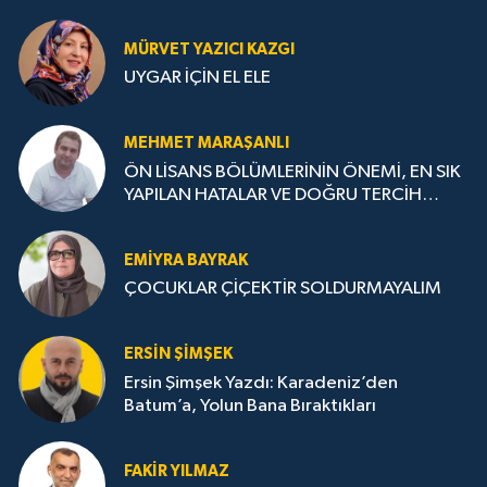
MÜRVET YAZICI KAZGI
UYGAR İÇİN EL ELE
MEHMET MARAŞANLI
ÖN LİSANS BÖLÜMLERİNİN ÖNEMİ, EN SIK
YAPILAN HATALAR VE DOĞRU TERCİH
STRATEJİLERİ
EMIYRA BAYRAK
ÇOCUKLAR ÇİÇEKTİR SOLDURMAYALIM
ERSIN ŞIMŞEK
Ersin Şimşek Yazdı: Karadeniz’den
Batum’a, Yolun Bana Bıraktıkları
FAKIR YILMAZ