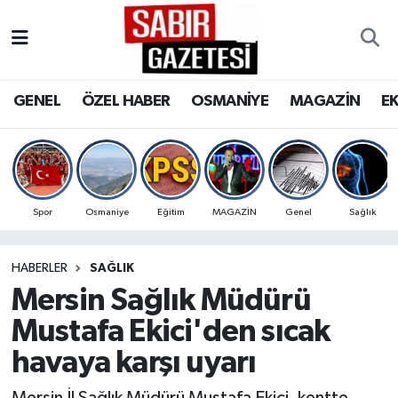
GENEL
Osmaniye Nöbetçi Eczaneler
GENEL
ÖZEL HABER
OSMANİYE
MAGAZİN
E
ÖZEL HABER
Osmaniye Hava Durumu
OSMANİYE
Osmaniye Trafik Yoğunluk Haritası
MAGAZİN
Süper Lig Puan Durumu ve Fikstür
Spor
Osmaniye
Eğitim
MAGAZİN
Genel
Sağlık
EKONOMİ
Tüm Manşetler
HABERLER
SAĞLIK
Mersin Sağlık Müdürü
SPOR
Son Dakika Haberleri
Mustafa Ekici'den sıcak
RESMİ İLANLAR
Haber Arşivi
havaya karşı uyarı
Mersin İl Sağlık Müdürü Mustafa Ekici, kentte