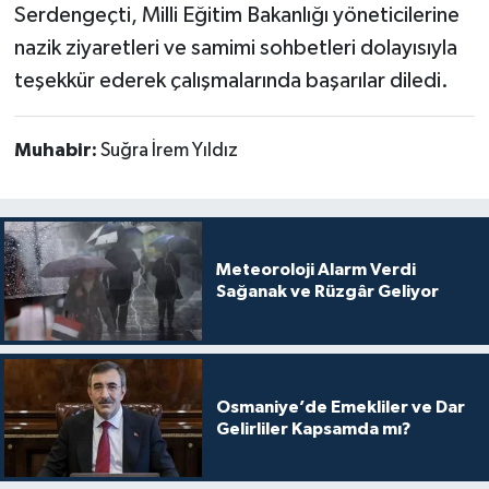
Serdengeçti, Milli Eğitim Bakanlığı yöneticilerine
nazik ziyaretleri ve samimi sohbetleri dolayısıyla
teşekkür ederek çalışmalarında başarılar diledi.
Muhabir:
Suğra İrem Yıldız
Meteoroloji Alarm Verdi
Sağanak ve Rüzgâr Geliyor
Osmaniye’de Emekliler ve Dar
Gelirliler Kapsamda mı?