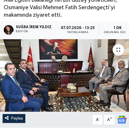
Osmaniye Valisi Mehmet Fatih Serdengeçti'yi
makamında ziyaret etti.
SUĞRA İREM YILDIZ
07.07.2026 - 13:25
1 DK
EDITÖR
YAYINLANMA
OKUNMA SÜRE
Paylaş
-
+
A
A