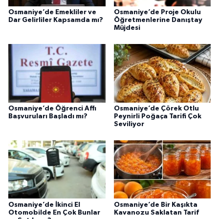
Osmaniye’de Emekliler ve
Osmaniye’de Proje Okulu
Dar Gelirliler Kapsamda mı?
Öğretmenlerine Danıştay
Müjdesi
Osmaniye’de Öğrenci Affı
Osmaniye’de Çörek Otlu
Başvuruları Başladı mı?
Peynirli Poğaça Tarifi Çok
Seviliyor
Osmaniye’de İkinci El
Osmaniye’de Bir Kaşıkta
Otomobilde En Çok Bunlar
Kavanozu Saklatan Tarif