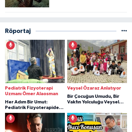
Röportaj
Pediatrik Fizyoterapi
Veysel Özaraz Anlatıyor
Uzmanı Ömer Alaosman
Bir Çocuğun Umudu, Bir
Her Adım Bir Umut:
Vakfın Yolculuğu Veysel
Pediatrik Fizyoterapiden
Özaraz Anlatıyor
İlham Veren Hikâyeler