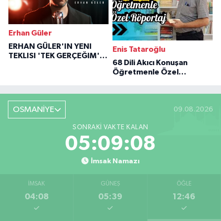
Erhan Güler
ERHAN GÜLER'IN YENI
Enis Tataroğlu
TEKLISI 'TEK GERÇEĞIM'LE
68 Dili Akıcı Konuşan
BÜYÜK DÖNÜŞÜ
Öğretmenle Özel
Röportaj
OSMANİYE
09.08.2026
SONRAKI VAKTE KALAN
05:09:07
İmsak Namazı
İMSAK
GÜNEŞ
ÖĞLE
04:08
05:39
12:46