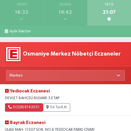
İKINDI
AKŞAM
YATSI
16:32
19:42
21:07
Aylık Vakitler
Osmaniye Merkez Nöbetçi Eczaneler
Yediocak Eczanesi
DEVLET BAHÇELİ BULVARI 3.ETAP
0 (328) 814 20 51
Yol Tarifi Al
Bayrak Eczanesi
ULAŞI MAH. 11507 SOK. NO:6 YEDİOCAK PARKI CİVARI