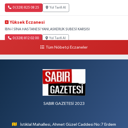
0 (328) 825 08 25
Yol Tarifi Al
Yüksek Eczanesi
İBN-İ SİNA HASTANESİ YANI,ASKERLİK ŞUBESİ KARŞISI
0 (328) 812 02 00
Yol Tarifi Al
Tüm Nöbetçi Eczaneler
SABIR GAZETESİ 2023
İstiklal Mahallesi, Ahmet Güzel Caddesi No:7 Erdem