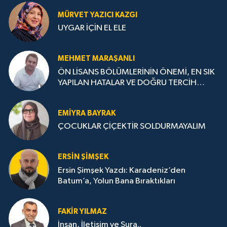
MÜRVET YAZICI KAZGI
UYGAR İÇİN EL ELE
MEHMET MARAŞANLI
ÖN LİSANS BÖLÜMLERİNİN ÖNEMİ, EN SIK
YAPILAN HATALAR VE DOĞRU TERCİH
STRATEJİLERİ
EMIYRA BAYRAK
ÇOCUKLAR ÇİÇEKTİR SOLDURMAYALIM
ERSIN ŞIMŞEK
Ersin Şimşek Yazdı: Karadeniz’den
Batum’a, Yolun Bana Bıraktıkları
FAKIR YILMAZ
İnsan, İletişim ve Şura..