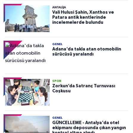
ANTALIJA
Vali Hulusi Şahin, Xanthos ve
Patara antik kentlerinde
incelemelerde bulundu
GENEL
Adana'da takla atan otomobilin
sürücüsü yaralandı
SPOR
Zorkun’da Satranç Turnuvası
Coşkusu
GENEL
GÜNCELLEME - Antalya'da otel
ekipmanı deposunda çıkan yangın
kontrol altına alındı