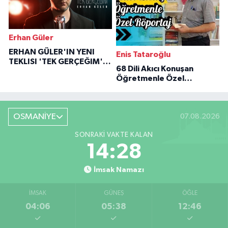
Erhan Güler
ERHAN GÜLER'IN YENI
Enis Tataroğlu
TEKLISI 'TEK GERÇEĞIM'LE
68 Dili Akıcı Konuşan
BÜYÜK DÖNÜŞÜ
Öğretmenle Özel
Röportaj
OSMANİYE
07.08.2026
SONRAKI VAKTE KALAN
14:27
İmsak Namazı
İMSAK
GÜNEŞ
ÖĞLE
04:06
05:38
12:46