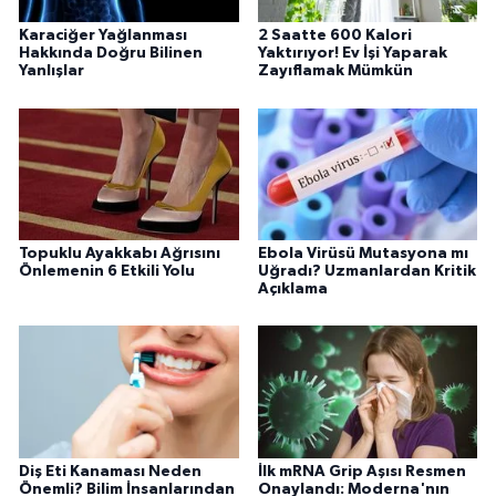
Karaciğer Yağlanması
2 Saatte 600 Kalori
Hakkında Doğru Bilinen
Yaktırıyor! Ev İşi Yaparak
Yanlışlar
Zayıflamak Mümkün
Topuklu Ayakkabı Ağrısını
Ebola Virüsü Mutasyona mı
Önlemenin 6 Etkili Yolu
Uğradı? Uzmanlardan Kritik
Açıklama
Diş Eti Kanaması Neden
İlk mRNA Grip Aşısı Resmen
Önemli? Bilim İnsanlarından
Onaylandı: Moderna'nın