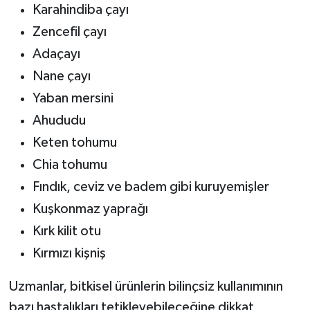
Karahindiba çayı
Zencefil çayı
Adaçayı
Nane çayı
Yaban mersini
Ahududu
Keten tohumu
Chia tohumu
Fındık, ceviz ve badem gibi kuruyemişler
Kuşkonmaz yaprağı
Kırk kilit otu
Kırmızı kişniş
Uzmanlar, bitkisel ürünlerin bilinçsiz kullanımının
bazı hastalıkları tetikleyebileceğine dikkat