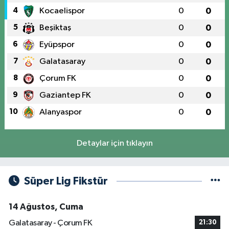
4
Kocaelispor
0
0
5
Beşiktaş
0
0
6
Eyüpspor
0
0
7
Galatasaray
0
0
8
Çorum FK
0
0
9
Gaziantep FK
0
0
10
Alanyaspor
0
0
Detaylar için tıklayın
Süper Lig Fikstür
14 Ağustos, Cuma
Galatasaray - Çorum FK
21:30