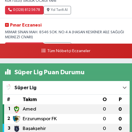
KURTULUŞ SAĞLIK OCAĞI YANI
0 (328) 812 56 78
Yol Tarifi Al
Pınar Eczanesi
MİMAR SİNAN MAH. 8546 SOK. NO:4 A (HASAN KESKİNER AİLE SAĞLIĞI
MERKEZİ CİVARI)
0 (328) 826 04 73
Yol Tarifi Al
Tüm Nöbetçi Eczaneler
Süper Lig Puan Durumu
Süper Lig
#
Takım
O
P
1
Amed
0
0
2
Erzurumspor FK
0
0
3
Başakşehir
0
0