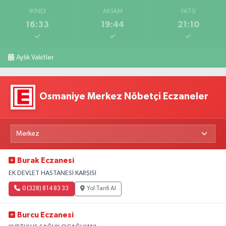
İKINDI
AKŞAM
YATSI
16:33
19:44
21:10
Aylık Vakitler
Osmaniye Merkez Nöbetçi Eczaneler
Burak Eczanesi
EK DEVLET HASTANESİ KARŞISI
0 (328) 814 83 33
Yol Tarifi Al
Burcu Eczanesi