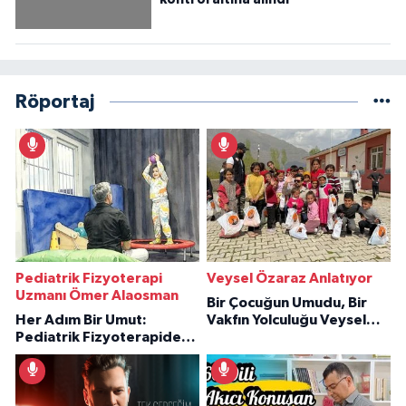
Röportaj
Pediatrik Fizyoterapi
Veysel Özaraz Anlatıyor
Uzmanı Ömer Alaosman
Bir Çocuğun Umudu, Bir
Her Adım Bir Umut:
Vakfın Yolculuğu Veysel
Pediatrik Fizyoterapiden
Özaraz Anlatıyor
İlham Veren Hikâyeler