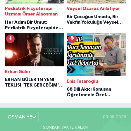
Pediatrik Fizyoterapi
Veysel Özaraz Anlatıyor
Uzmanı Ömer Alaosman
Bir Çocuğun Umudu, Bir
Her Adım Bir Umut:
Vakfın Yolculuğu Veysel
Pediatrik Fizyoterapiden
Özaraz Anlatıyor
İlham Veren Hikâyeler
Erhan Güler
ERHAN GÜLER'IN YENI
Enis Tataroğlu
TEKLISI 'TEK GERÇEĞIM'LE
68 Dili Akıcı Konuşan
BÜYÜK DÖNÜŞÜ
Öğretmenle Özel
Röportaj
OSMANİYE
09.08.2026
SONRAKI VAKTE KALAN