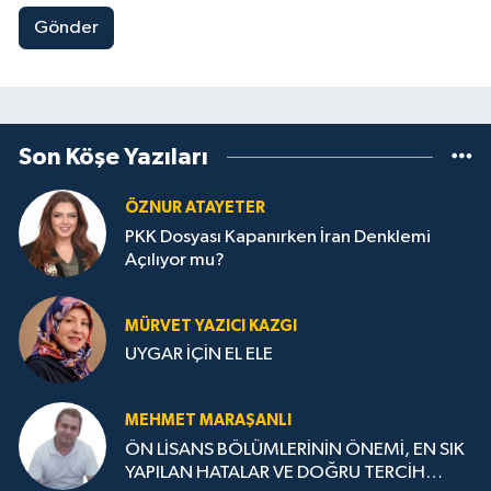
Gönder
Son Köşe Yazıları
ÖZNUR ATAYETER
PKK Dosyası Kapanırken İran Denklemi
Açılıyor mu?
MÜRVET YAZICI KAZGI
UYGAR İÇİN EL ELE
MEHMET MARAŞANLI
ÖN LİSANS BÖLÜMLERİNİN ÖNEMİ, EN SIK
YAPILAN HATALAR VE DOĞRU TERCİH