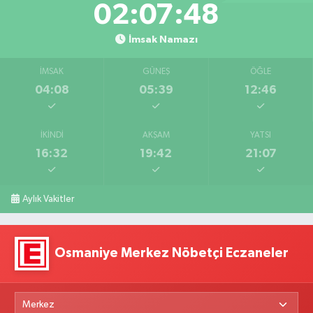
02:07:47
İmsak Namazı
İMSAK
GÜNEŞ
ÖĞLE
04:08
05:39
12:46
İKINDI
AKŞAM
YATSI
16:32
19:42
21:07
Aylık Vakitler
Osmaniye Merkez Nöbetçi Eczaneler