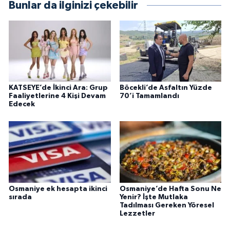
Bunlar da ilginizi çekebilir
KATSEYE’de İkinci Ara: Grup
Böcekli’de Asfaltın Yüzde
Faaliyetlerine 4 Kişi Devam
70’i Tamamlandı
Edecek
Osmaniye ek hesapta ikinci
Osmaniye’de Hafta Sonu Ne
sırada
Yenir? İşte Mutlaka
Tadılması Gereken Yöresel
Lezzetler