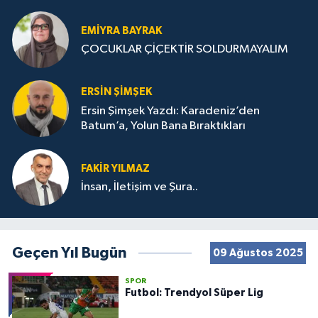
STRATEJİLERİ
EMIYRA BAYRAK
ÇOCUKLAR ÇİÇEKTİR SOLDURMAYALIM
ERSIN ŞIMŞEK
Ersin Şimşek Yazdı: Karadeniz’den
Batum’a, Yolun Bana Bıraktıkları
FAKIR YILMAZ
İnsan, İletişim ve Şura..
Geçen Yıl Bugün
09 Ağustos 2025
SPOR
Futbol: Trendyol Süper Lig