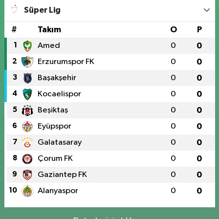
Süper Lig
#
Takım
O
P
1
Amed
0
0
2
Erzurumspor FK
0
0
3
Başakşehir
0
0
4
Kocaelispor
0
0
5
Beşiktaş
0
0
6
Eyüpspor
0
0
7
Galatasaray
0
0
8
Çorum FK
0
0
9
Gaziantep FK
0
0
10
Alanyaspor
0
0