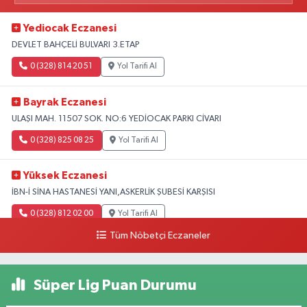
Yediocak Eczanesi
DEVLET BAHÇELİ BULVARI 3.ETAP
0 (328) 814 20 51
Yol Tarifi Al
Bayrak Eczanesi
ULAŞI MAH. 11507 SOK. NO:6 YEDİOCAK PARKI CİVARI
0 (328) 825 08 25
Yol Tarifi Al
Yüksek Eczanesi
İBN-İ SİNA HASTANESİ YANI,ASKERLİK ŞUBESİ KARŞISI
0 (328) 812 02 00
Yol Tarifi Al
Tüm Nöbetçi Eczaneler
Süper Lig Puan Durumu