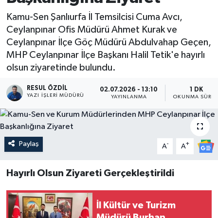
Kamu-Sen Şanlıurfa İl Temsilcisi Cuma Avcı,
Ceylanpınar Ofis Müdürü Ahmet Kurak ve
Ceylanpınar İlçe Göç Müdürü Abdulvahap Geçen,
MHP Ceylanpınar İlçe Başkanı Halil Tetik'e hayırlı
olsun ziyaretinde bulundu.
RESUL ÖZDIL
02.07.2026 - 13:10
1 DK
YAZI İŞLERI MÜDÜRÜ
YAYINLANMA
OKUNMA SÜRES
Paylaş
-
+
A
A
Hayırlı Olsun Ziyareti Gerçekleştirildi
İl Kültür ve Turizm
Müdürü Burhan