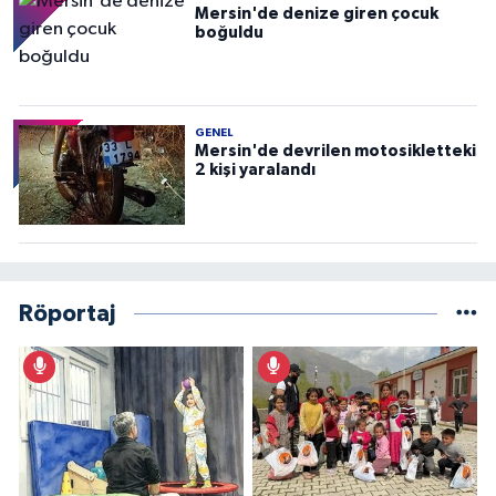
Mersin'de denize giren çocuk
boğuldu
GENEL
Mersin'de devrilen motosikletteki
2 kişi yaralandı
Röportaj