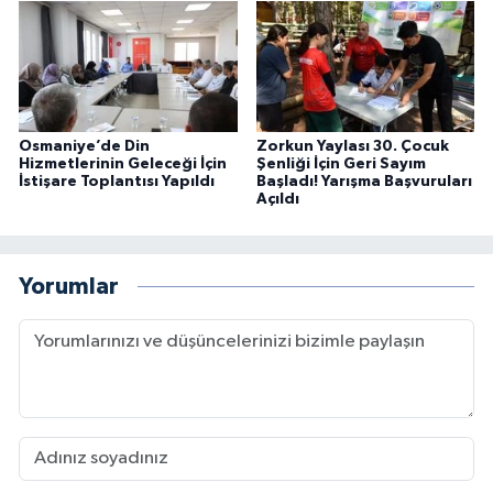
Osmaniye’de Din
Zorkun Yaylası 30. Çocuk
Hizmetlerinin Geleceği İçin
Şenliği İçin Geri Sayım
İstişare Toplantısı Yapıldı
Başladı! Yarışma Başvuruları
Açıldı
Yorumlar