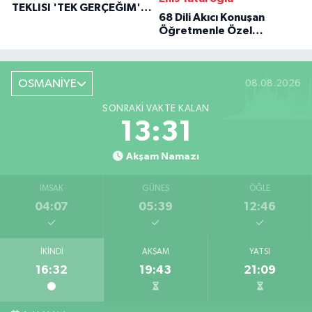
TEKLISI 'TEK GERÇEĞIM'LE
68 Dili Akıcı Konuşan
BÜYÜK DÖNÜŞÜ
Öğretmenle Özel
Röportaj
OSMANİYE
08.08.2026
SONRAKI VAKTE KALAN
13:30
Akşam Namazı
İMSAK
GÜNEŞ
ÖĞLE
04:07
05:39
12:46
İKINDI
AKŞAM
YATSI
16:32
19:43
21:09