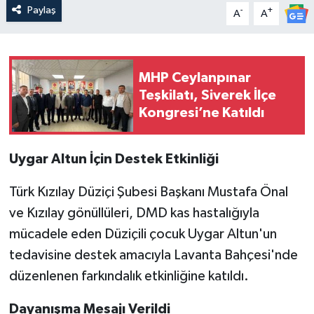
Paylaş
-
+
A
A
MHP Ceylanpınar
Teşkilatı, Siverek İlçe
Kongresi’ne Katıldı
Uygar Altun İçin Destek Etkinliği
Türk Kızılay Düziçi Şubesi Başkanı Mustafa Önal
ve Kızılay gönüllüleri, DMD kas hastalığıyla
mücadele eden Düziçili çocuk Uygar Altun'un
tedavisine destek amacıyla Lavanta Bahçesi'nde
düzenlenen farkındalık etkinliğine katıldı.
Dayanışma Mesajı Verildi