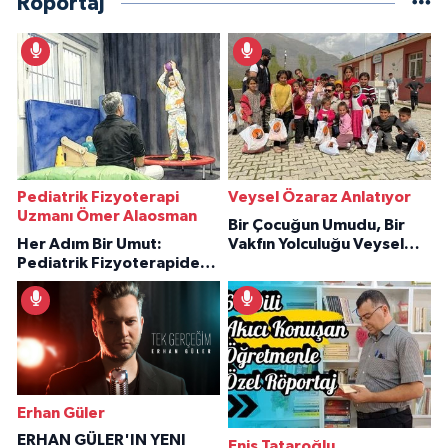
Röportaj
Pediatrik Fizyoterapi
Veysel Özaraz Anlatıyor
Uzmanı Ömer Alaosman
Bir Çocuğun Umudu, Bir
Her Adım Bir Umut:
Vakfın Yolculuğu Veysel
Pediatrik Fizyoterapiden
Özaraz Anlatıyor
İlham Veren Hikâyeler
Erhan Güler
ERHAN GÜLER'IN YENI
Enis Tataroğlu