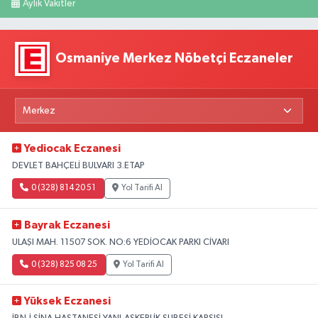
Aylık Vakitler
Osmaniye Merkez Nöbetçi Eczaneler
Yediocak Eczanesi
DEVLET BAHÇELİ BULVARI 3.ETAP
0 (328) 814 20 51
Yol Tarifi Al
Bayrak Eczanesi
ULAŞI MAH. 11507 SOK. NO:6 YEDİOCAK PARKI CİVARI
0 (328) 825 08 25
Yol Tarifi Al
Yüksek Eczanesi