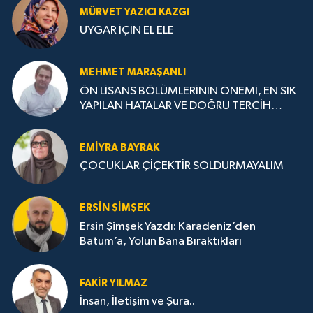
MÜRVET YAZICI KAZGI
UYGAR İÇİN EL ELE
MEHMET MARAŞANLI
ÖN LİSANS BÖLÜMLERİNİN ÖNEMİ, EN SIK
YAPILAN HATALAR VE DOĞRU TERCİH
STRATEJİLERİ
EMIYRA BAYRAK
ÇOCUKLAR ÇİÇEKTİR SOLDURMAYALIM
ERSIN ŞIMŞEK
Ersin Şimşek Yazdı: Karadeniz’den
Batum’a, Yolun Bana Bıraktıkları
FAKIR YILMAZ
İnsan, İletişim ve Şura..