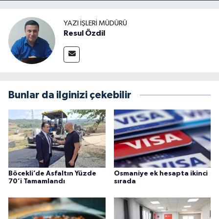
YAZI İŞLERI MÜDÜRÜ
Resul Özdil
Bunlar da ilginizi çekebilir
Böcekli’de Asfaltın Yüzde
Osmaniye ek hesapta ikinci
70’i Tamamlandı
sırada