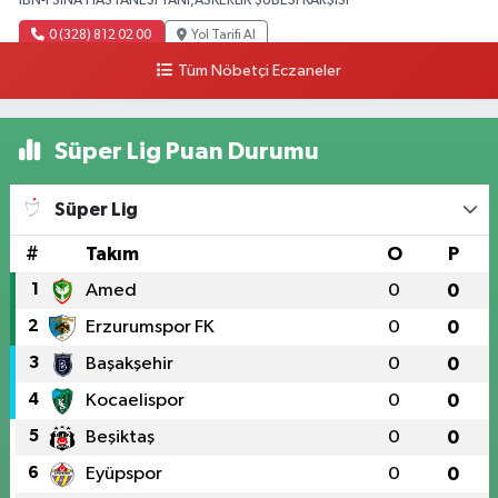
İBN-İ SİNA HASTANESİ YANI,ASKERLİK ŞUBESİ KARŞISI
0 (328) 812 02 00
Yol Tarifi Al
Tüm Nöbetçi Eczaneler
Süper Lig Puan Durumu
Süper Lig
#
Takım
O
P
1
Amed
0
0
2
Erzurumspor FK
0
0
3
Başakşehir
0
0
4
Kocaelispor
0
0
5
Beşiktaş
0
0
6
Eyüpspor
0
0