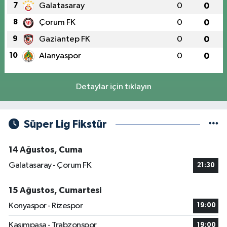
7
Galatasaray
0
0
8
Çorum FK
0
0
9
Gaziantep FK
0
0
10
Alanyaspor
0
0
Detaylar için tıklayın
Süper Lig Fikstür
14 Ağustos, Cuma
Galatasaray - Çorum FK
21:30
15 Ağustos, Cumartesi
Konyaspor - Rizespor
19:00
Kasımpaşa - Trabzonspor
19:00