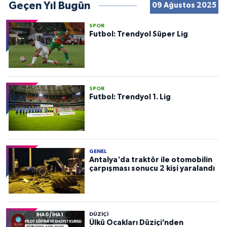
Geçen Yıl Bugün
09 Ağustos 2025
SPOR
Futbol: Trendyol Süper Lig
SPOR
Futbol: Trendyol 1. Lig
GENEL
Antalya'da traktör ile otomobilin
çarpışması sonucu 2 kişi yaralandı
DÜZIÇI
Ülkü Ocakları Düziçi’nden