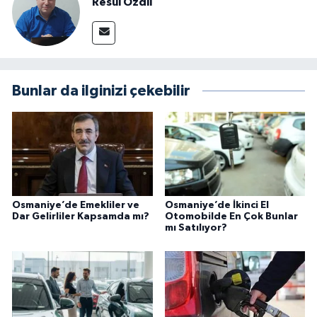
Resul Özdil
Bunlar da ilginizi çekebilir
Osmaniye’de Emekliler ve
Osmaniye’de İkinci El
Dar Gelirliler Kapsamda mı?
Otomobilde En Çok Bunlar
mı Satılıyor?