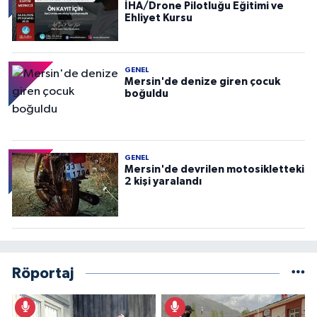
İHA/Drone Pilotluğu Eğitimi ve
Ehliyet Kursu
GENEL
Mersin'de denize giren çocuk
boğuldu
GENEL
Mersin'de devrilen motosikletteki
2 kişi yaralandı
Röportaj