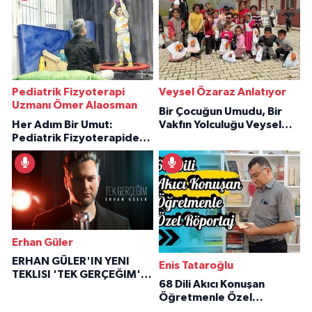
Pediatrik Fizyoterapi
Veysel Özaraz Anlatıyor
Uzmanı Ömer Alaosman
Bir Çocuğun Umudu, Bir
Her Adım Bir Umut:
Vakfın Yolculuğu Veysel
Pediatrik Fizyoterapiden
Özaraz Anlatıyor
İlham Veren Hikâyeler
Erhan Güler
ERHAN GÜLER'IN YENI
Enis Tataroğlu
TEKLISI 'TEK GERÇEĞIM'LE
68 Dili Akıcı Konuşan
BÜYÜK DÖNÜŞÜ
Öğretmenle Özel
Röportaj