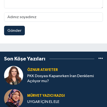
Gönder
Son Köşe Yazıları
ÖZNUR ATAYETER
PKK Dosyası Kapanırken İran Denklemi
Açılıyor mu?
MÜRVET YAZICI KAZGI
UYGAR İÇİN EL ELE