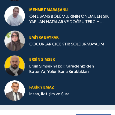
MEHMET MARAŞANLI
ÖN LİSANS BÖLÜMLERİNİN ÖNEMİ, EN SIK
YAPILAN HATALAR VE DOĞRU TERCİH
STRATEJİLERİ
EMIYRA BAYRAK
ÇOCUKLAR ÇİÇEKTİR SOLDURMAYALIM
ERSIN ŞIMŞEK
Ersin Şimşek Yazdı: Karadeniz’den
Batum’a, Yolun Bana Bıraktıkları
FAKIR YILMAZ
İnsan, İletişim ve Şura..