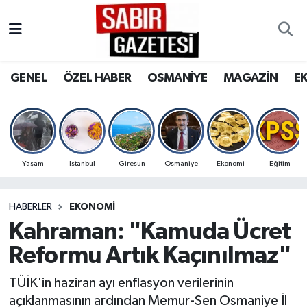
GENEL
Osmaniye Nöbetçi Eczaneler
GENEL
ÖZEL HABER
OSMANİYE
MAGAZİN
E
ÖZEL HABER
Osmaniye Hava Durumu
OSMANİYE
Osmaniye Trafik Yoğunluk Haritası
MAGAZİN
Süper Lig Puan Durumu ve Fikstür
Yaşam
İstanbul
Giresun
Osmaniye
Ekonomi
Eğitim
EKONOMİ
Tüm Manşetler
HABERLER
EKONOMI
Kahraman: "Kamuda Ücret
SPOR
Son Dakika Haberleri
Reformu Artık Kaçınılmaz"
RESMİ İLANLAR
Haber Arşivi
TÜİK'in haziran ayı enflasyon verilerinin
açıklanmasının ardından Memur-Sen Osmaniye İl