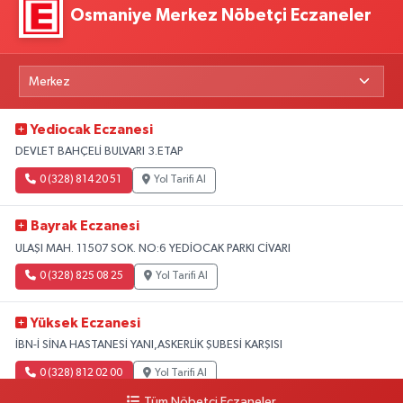
Osmaniye Merkez Nöbetçi Eczaneler
Yediocak Eczanesi
DEVLET BAHÇELİ BULVARI 3.ETAP
0 (328) 814 20 51
Yol Tarifi Al
Bayrak Eczanesi
ULAŞI MAH. 11507 SOK. NO:6 YEDİOCAK PARKI CİVARI
0 (328) 825 08 25
Yol Tarifi Al
Yüksek Eczanesi
İBN-İ SİNA HASTANESİ YANI,ASKERLİK ŞUBESİ KARŞISI
0 (328) 812 02 00
Yol Tarifi Al
Tüm Nöbetçi Eczaneler