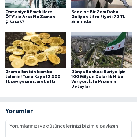
Osmaniyeli Emeklilere
Benzine Bir Zam Daha
ÖTV’siz Araç Ne Zaman
Geliyor: Litre Fiyatı 70 TL
Çıkacak?
Sınırında
Gram altın için bomba
Dünya Bankası Suriye İçin
tahmin! Tuna Kaya 12.500
100 Milyon Dolarlık Hibe
TL seviyesini işaret etti
Veriyor: İşte Projenin
Detayları
Yorumlar