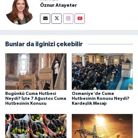
Öznur Atayeter
Bunlar da ilginizi çekebilir
Bugünkü Cuma Hutbesi
Osmaniye'de Cuma
Neydi? İşte 7 Ağustos Cuma
Hutbesinin Konusu Neydi?
Hutbesinin Konusu
Kardeşlik Mesajı