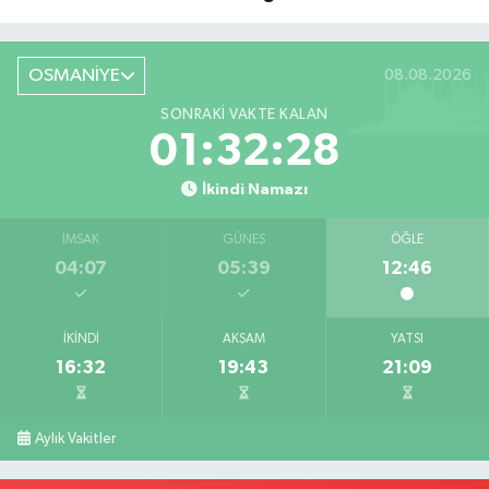
Röportaj
OSMANİYE
08.08.2026
SONRAKI VAKTE KALAN
01:32:27
İkindi Namazı
İMSAK
GÜNEŞ
ÖĞLE
04:07
05:39
12:46
İKINDI
AKŞAM
YATSI
16:32
19:43
21:09
Aylık Vakitler