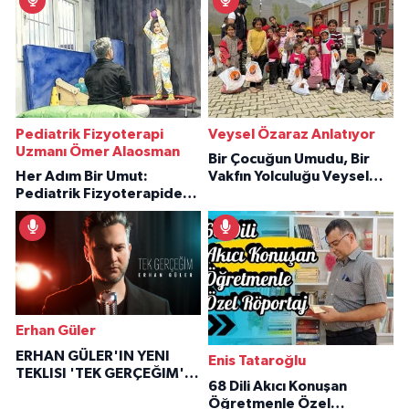
Pediatrik Fizyoterapi
Veysel Özaraz Anlatıyor
Uzmanı Ömer Alaosman
Bir Çocuğun Umudu, Bir
Her Adım Bir Umut:
Vakfın Yolculuğu Veysel
Pediatrik Fizyoterapiden
Özaraz Anlatıyor
İlham Veren Hikâyeler
Erhan Güler
ERHAN GÜLER'IN YENI
Enis Tataroğlu
TEKLISI 'TEK GERÇEĞIM'LE
68 Dili Akıcı Konuşan
BÜYÜK DÖNÜŞÜ
Öğretmenle Özel