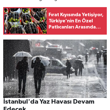
Fırat Kıyısında Yetişiyor,
Türkiye'nin En Özel
Patlıcanları Arasında
Yer Alıyor
İstanbul'da Yaz Havası Devam
Edecek