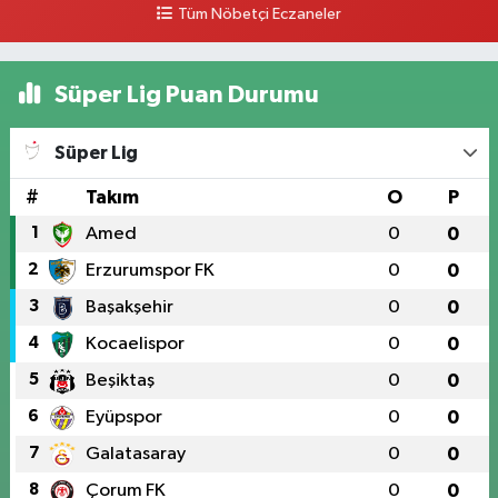
Tüm Nöbetçi Eczaneler
Süper Lig Puan Durumu
Süper Lig
#
Takım
O
P
1
Amed
0
0
2
Erzurumspor FK
0
0
3
Başakşehir
0
0
4
Kocaelispor
0
0
5
Beşiktaş
0
0
6
Eyüpspor
0
0
7
Galatasaray
0
0
8
Çorum FK
0
0