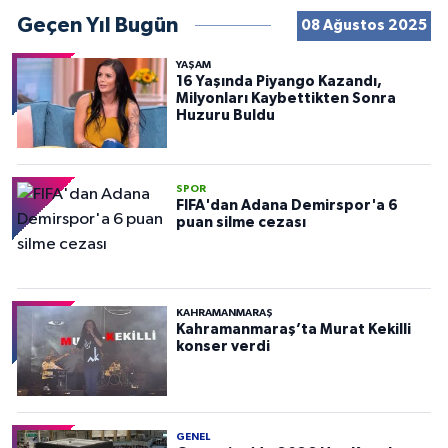
Geçen Yıl Bugün
08 Ağustos 2025
YAŞAM
16 Yaşında Piyango Kazandı,
Milyonları Kaybettikten Sonra
Huzuru Buldu
SPOR
FIFA'dan Adana Demirspor'a 6
puan silme cezası
KAHRAMANMARAŞ
Kahramanmaraş’ta Murat Kekilli
konser verdi
GENEL