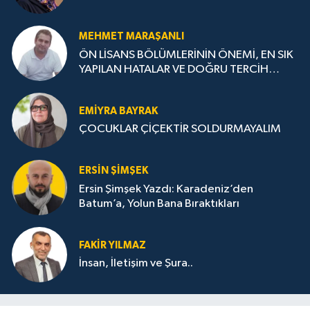
MEHMET MARAŞANLI
ÖN LİSANS BÖLÜMLERİNİN ÖNEMİ, EN SIK
YAPILAN HATALAR VE DOĞRU TERCİH
STRATEJİLERİ
EMIYRA BAYRAK
ÇOCUKLAR ÇİÇEKTİR SOLDURMAYALIM
ERSIN ŞIMŞEK
Ersin Şimşek Yazdı: Karadeniz’den
Batum’a, Yolun Bana Bıraktıkları
FAKIR YILMAZ
İnsan, İletişim ve Şura..