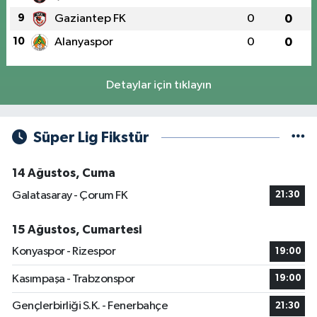
9
Gaziantep FK
0
0
10
Alanyaspor
0
0
Detaylar için tıklayın
Süper Lig Fikstür
14 Ağustos, Cuma
Galatasaray - Çorum FK
21:30
15 Ağustos, Cumartesi
Konyaspor - Rizespor
19:00
Kasımpaşa - Trabzonspor
19:00
Gençlerbirliği S.K. - Fenerbahçe
21:30