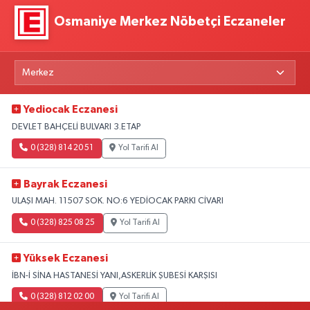
Osmaniye Merkez Nöbetçi Eczaneler
Yediocak Eczanesi
DEVLET BAHÇELİ BULVARI 3.ETAP
0 (328) 814 20 51
Yol Tarifi Al
Bayrak Eczanesi
ULAŞI MAH. 11507 SOK. NO:6 YEDİOCAK PARKI CİVARI
0 (328) 825 08 25
Yol Tarifi Al
Yüksek Eczanesi
İBN-İ SİNA HASTANESİ YANI,ASKERLİK ŞUBESİ KARŞISI
0 (328) 812 02 00
Yol Tarifi Al