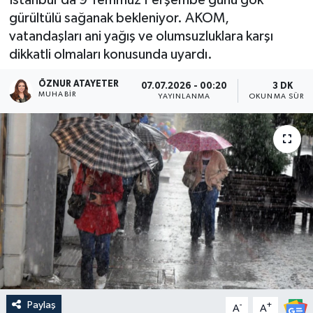
gürültülü sağanak bekleniyor. AKOM,
vatandaşları ani yağış ve olumsuzluklara karşı
dikkatli olmaları konusunda uyardı.
ÖZNUR ATAYETER
07.07.2026 - 00:20
3 DK
MUHABIR
YAYINLANMA
OKUNMA SÜRES
Paylaş
-
+
A
A