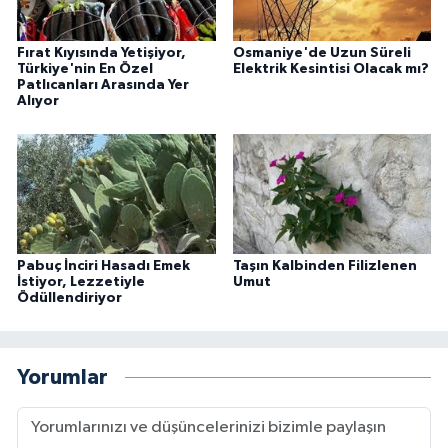
Fırat Kıyısında Yetişiyor,
Osmaniye'de Uzun Süreli
Türkiye'nin En Özel
Elektrik Kesintisi Olacak mı?
Patlıcanları Arasında Yer
Alıyor
Pabuç İnciri Hasadı Emek
Taşın Kalbinden Filizlenen
İstiyor, Lezzetiyle
Umut
Ödüllendiriyor
Yorumlar