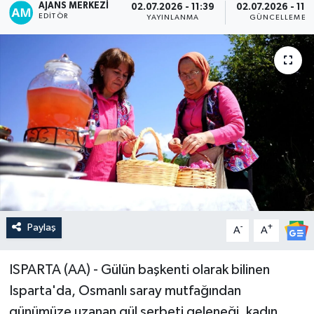
AJANS MERKEZI
02.07.2026 - 11:39
02.07.2026 - 11:
EDITÖR
YAYINLANMA
GÜNCELLEME
Paylaş
-
+
A
A
ISPARTA (AA) - Gülün başkenti olarak bilinen
Isparta'da, Osmanlı saray mutfağından
günümüze uzanan gül şerbeti geleneği, kadın