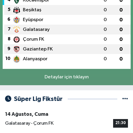
Kocaelispor
0
0
5
Beşiktaş
0
0
6
Eyüpspor
0
0
7
Galatasaray
0
0
8
Çorum FK
0
0
9
Gaziantep FK
0
0
10
Alanyaspor
0
0
Detaylar için tıklayın
Süper Lig Fikstür
14 Ağustos, Cuma
Galatasaray - Çorum FK
21:30