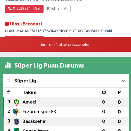
0 (328) 814 11 99
Yol Tarifi Al
Ulaşlı Eczanesi
ULAŞLI MAHALLESİ 11507 SOKAK NO:8 B YEDİOCAK PARKI CİVARI
0 (546) 158 81 80
Yol Tarifi Al
Tüm Nöbetçi Eczaneler
Süper Lig Puan Durumu
Süper Lig
#
Takım
O
P
1
Amed
0
0
2
Erzurumspor FK
0
0
3
Başakşehir
0
0
4