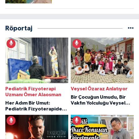
Röportaj
Pediatrik Fizyoterapi
Veysel Özaraz Anlatıyor
Uzmanı Ömer Alaosman
Bir Çocuğun Umudu, Bir
Her Adım Bir Umut:
Vakfın Yolculuğu Veysel
Pediatrik Fizyoterapiden
Özaraz Anlatıyor
İlham Veren Hikâyeler