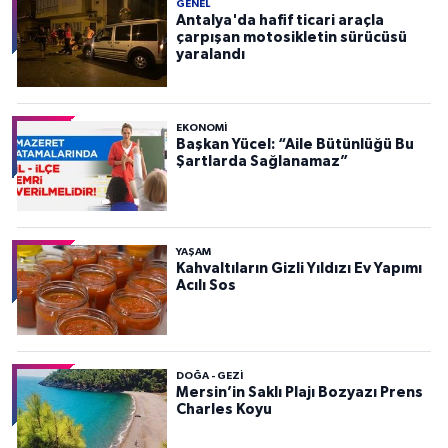
GENEL
Antalya'da hafif ticari araçla
çarpışan motosikletin sürücüsü
yaralandı
EKONOMI
Başkan Yücel: “Aile Bütünlüğü Bu
Şartlarda Sağlanamaz”
YAŞAM
Kahvaltıların Gizli Yıldızı Ev Yapımı
Acılı Sos
DOĞA - GEZI
Mersin’in Saklı Plajı Bozyazı Prens
Charles Koyu