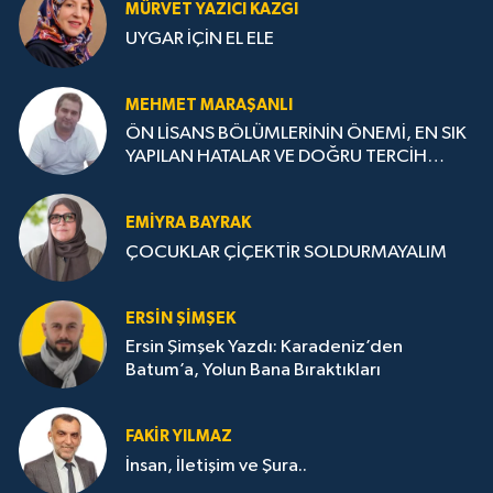
MÜRVET YAZICI KAZGI
UYGAR İÇİN EL ELE
MEHMET MARAŞANLI
ÖN LİSANS BÖLÜMLERİNİN ÖNEMİ, EN SIK
YAPILAN HATALAR VE DOĞRU TERCİH
STRATEJİLERİ
EMIYRA BAYRAK
ÇOCUKLAR ÇİÇEKTİR SOLDURMAYALIM
ERSIN ŞIMŞEK
Ersin Şimşek Yazdı: Karadeniz’den
Batum’a, Yolun Bana Bıraktıkları
FAKIR YILMAZ
İnsan, İletişim ve Şura..