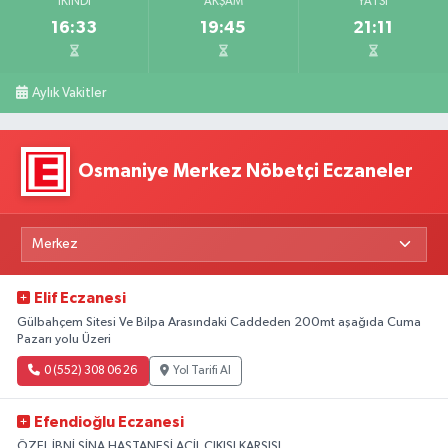
İKINDI
AKŞAM
YATSI
16:33
19:45
21:11
Aylık Vakitler
Osmaniye Merkez Nöbetçi Eczaneler
Elif Eczanesi
Gülbahçem Sitesi Ve Bilpa Arasındaki Caddeden 200mt aşağıda Cuma
Pazarı yolu Üzeri
0 (552) 308 06 26
Yol Tarifi Al
Efendioğlu Eczanesi
ÖZEL İBNİ SİNA HASTANESİ ACİL ÇIKIŞI KARŞISI