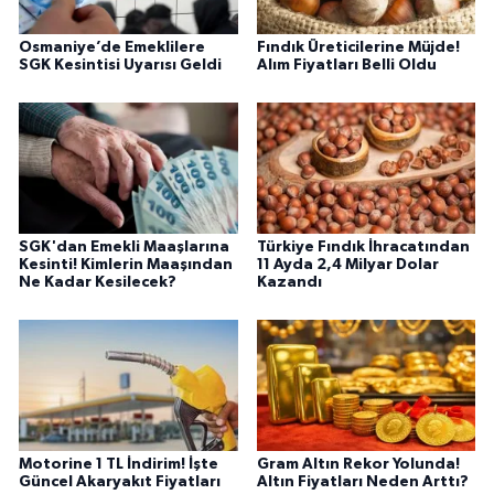
Osmaniye’de Emeklilere
Fındık Üreticilerine Müjde!
SGK Kesintisi Uyarısı Geldi
Alım Fiyatları Belli Oldu
SGK'dan Emekli Maaşlarına
Türkiye Fındık İhracatından
Kesinti! Kimlerin Maaşından
11 Ayda 2,4 Milyar Dolar
Ne Kadar Kesilecek?
Kazandı
Motorine 1 TL İndirim! İşte
Gram Altın Rekor Yolunda!
Güncel Akaryakıt Fiyatları
Altın Fiyatları Neden Arttı?