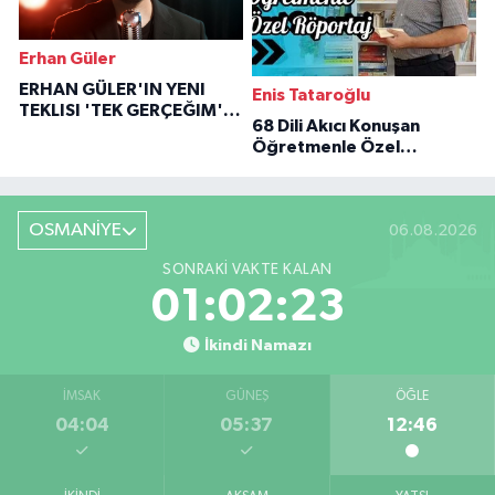
Erhan Güler
ERHAN GÜLER'IN YENI
Enis Tataroğlu
TEKLISI 'TEK GERÇEĞIM'LE
68 Dili Akıcı Konuşan
BÜYÜK DÖNÜŞÜ
Öğretmenle Özel
Röportaj
OSMANİYE
06.08.2026
SONRAKI VAKTE KALAN
01:02:22
İkindi Namazı
İMSAK
GÜNEŞ
ÖĞLE
04:04
05:37
12:46