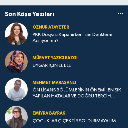
Son Köşe Yazıları
ÖZNUR ATAYETER
PKK Dosyası Kapanırken İran Denklemi
Açılıyor mu?
MÜRVET YAZICI KAZGI
UYGAR İÇİN EL ELE
MEHMET MARAŞANLI
ÖN LİSANS BÖLÜMLERİNİN ÖNEMİ, EN SIK
YAPILAN HATALAR VE DOĞRU TERCİH
STRATEJİLERİ
EMIYRA BAYRAK
ÇOCUKLAR ÇİÇEKTİR SOLDURMAYALIM