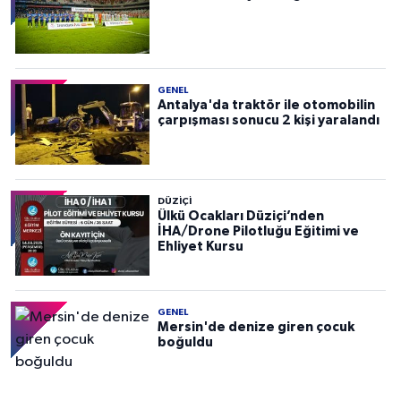
GENEL
Antalya'da traktör ile otomobilin
çarpışması sonucu 2 kişi yaralandı
DÜZIÇI
Ülkü Ocakları Düziçi’nden
İHA/Drone Pilotluğu Eğitimi ve
Ehliyet Kursu
GENEL
Mersin'de denize giren çocuk
boğuldu