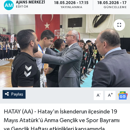
AJANS MERKEZI
18.05.2026 - 17:15
18.05.2026 - 17:
EDITÖR
YAYINLANMA
GÜNCELLEME
Paylaş
-
+
A
A
HATAY (AA) - Hatay'ın İskenderun ilçesinde 19
Mayıs Atatürk'ü Anma Gençlik ve Spor Bayramı
ve Gençlik Haftası etkinlikleri kapsamında