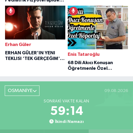
Pediatrik Fizyoterapiden
Özaraz Anlatıyor
İlham Veren Hikâyeler
Erhan Güler
ERHAN GÜLER'IN YENI
Enis Tataroğlu
TEKLISI 'TEK GERÇEĞIM'LE
68 Dili Akıcı Konuşan
BÜYÜK DÖNÜŞÜ
Öğretmenle Özel
Röportaj
OSMANİYE
09.08.2026
SONRAKI VAKTE KALAN
59:13
İkindi Namazı