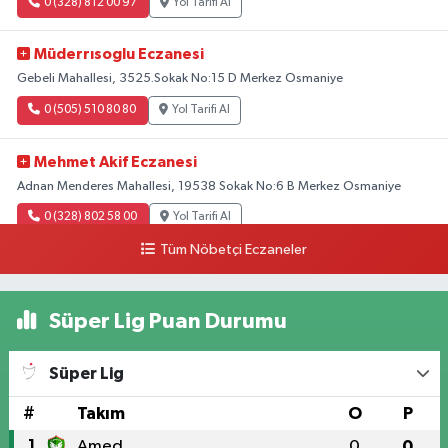
0 (328) 812 00 97
Yol Tarifi Al
Müderrısoglu Eczanesi
Gebeli Mahallesi, 3525.Sokak No:15 D Merkez Osmaniye
0 (505) 510 80 80
Yol Tarifi Al
Mehmet Akif Eczanesi
Adnan Menderes Mahallesi, 19538 Sokak No:6 B Merkez Osmaniye
0 (328) 802 58 00
Yol Tarifi Al
Tüm Nöbetçi Eczaneler
Süper Lig Puan Durumu
Süper Lig
#
Takım
O
P
1
Amed
0
0