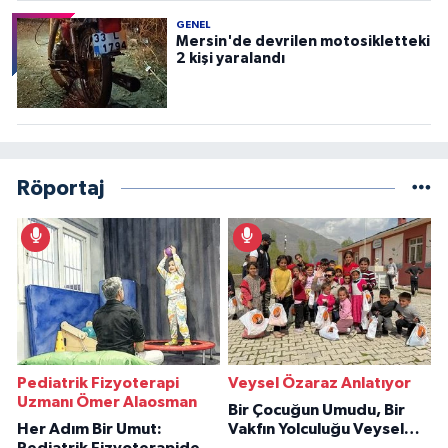
GENEL
Mersin'de devrilen motosikletteki
2 kişi yaralandı
Röportaj
Pediatrik Fizyoterapi
Veysel Özaraz Anlatıyor
Uzmanı Ömer Alaosman
Bir Çocuğun Umudu, Bir
Her Adım Bir Umut:
Vakfın Yolculuğu Veysel