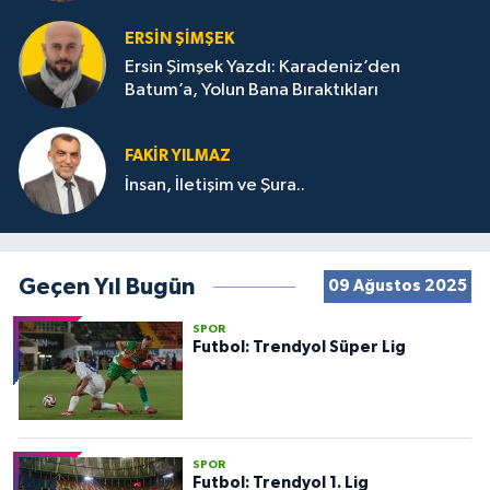
ERSIN ŞIMŞEK
Ersin Şimşek Yazdı: Karadeniz’den
Batum’a, Yolun Bana Bıraktıkları
FAKIR YILMAZ
İnsan, İletişim ve Şura..
Geçen Yıl Bugün
09 Ağustos 2025
SPOR
Futbol: Trendyol Süper Lig
SPOR
Futbol: Trendyol 1. Lig