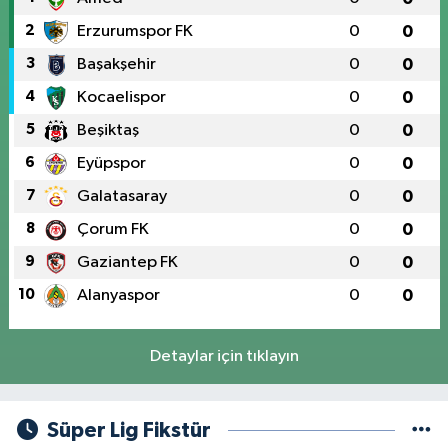
2
Erzurumspor FK
0
0
3
Başakşehir
0
0
4
Kocaelispor
0
0
5
Beşiktaş
0
0
6
Eyüpspor
0
0
7
Galatasaray
0
0
8
Çorum FK
0
0
9
Gaziantep FK
0
0
10
Alanyaspor
0
0
Detaylar için tıklayın
Süper Lig Fikstür