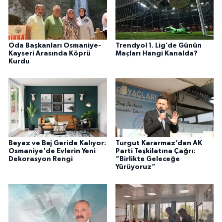
Oda Başkanları Osmaniye-
Trendyol 1. Lig’de Günün
Kayseri Arasında Köprü
Maçları Hangi Kanalda?
Kurdu
Beyaz ve Bej Geride Kalıyor:
Turgut Kararmaz’dan AK
Osmaniye'de Evlerin Yeni
Parti Teşkilatına Çağrı:
Dekorasyon Rengi
“Birlikte Geleceğe
Yürüyoruz”