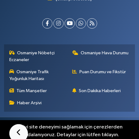
Osmaniye Nöbetçi
Osmaniye Hava Durumu
Eczaneler
Osmaniye Trafik
Puan Durumu ve Fikstür
Yoğunluk Haritası
Tüm Manşetler
Son Dakika Haberleri
Haber Arşivi
Künye
İletişim
Gizlilik Sözleşmesi
En iyi site deneyimi sağlamak için çerezlerden
faydalanıyoruz. Detaylar için lütfen tıklayın.