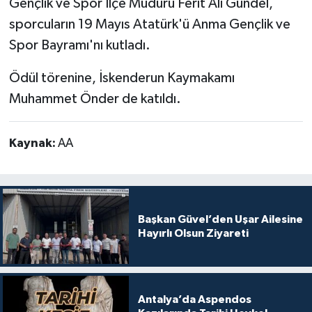
Gençlik ve Spor İlçe Müdürü Ferit Ali Gündel,
sporcuların 19 Mayıs Atatürk'ü Anma Gençlik ve
Spor Bayramı'nı kutladı.
Ödül törenine, İskenderun Kaymakamı
Muhammet Önder de katıldı.
Kaynak:
AA
Başkan Güvel’den Uşar Ailesine
Hayırlı Olsun Ziyareti
Antalya’da Aspendos