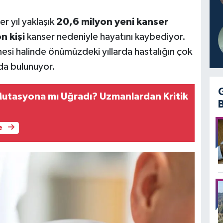
 yıl yaklaşık
20,6 milyon yeni kanser
n kişi
kanser nedeniyle hayatını kaybediyor.
si halinde önümüzdeki yıllarda hastalığın çok
nda bulunuyor.
Mutasyona mı Uğradı? Uzmanlardan Kritik
e