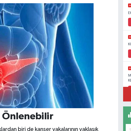
E
K
M
K
 Önlenebilir
ardan biri de kanser vakalarının yaklaşık