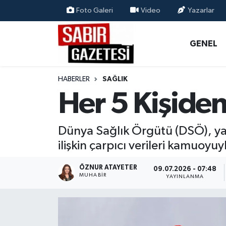
Foto Galeri
Video
Yazarlar
GENEL
Osmaniye Nöbetçi Eczaneler
GENEL
ÖZEL HABER
Osmaniye Hava Durumu
HABERLER
SAĞLIK
OSMANİYE
Osmaniye Trafik Yoğunluk Haritası
Her 5 Kişiden
MAGAZİN
Süper Lig Puan Durumu ve Fikstür
Dünya Sağlık Örgütü (DSÖ), ya
EKONOMİ
Tüm Manşetler
ilişkin çarpıcı verileri kamuoyuy
SPOR
Son Dakika Haberleri
ÖZNUR ATAYETER
09.07.2026 - 07:48
MUHABIR
YAYINLANMA
RESMİ İLANLAR
Haber Arşivi