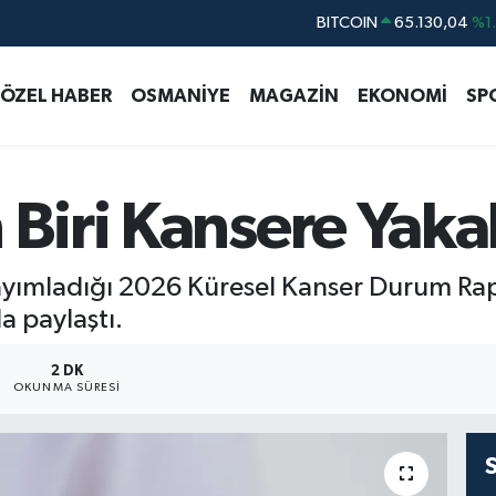
BITCOIN
65.130,04
%1
DOLAR
47,7106
%0.
ÖZEL HABER
OSMANİYE
MAGAZİN
EKONOMİ
SP
EURO
55,1652
%0.
STERLİN
64,4046
%0.
GRAM ALTIN
6618.49
%2.
 Biri Kansere Yak
BİST100
13.773
%-
yımladığı 2026 Küresel Kanser Durum Rapo
la paylaştı.
2 DK
OKUNMA SÜRESI