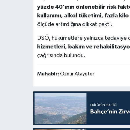
yüzde 40'ının önlenebilir risk faktör
kullanımı, alkol tüketimi, fazla kil
ölçüde artırdığına dikkat çekti.
DSÖ, hükümetlere yalnızca tedaviye 
hizmetleri, bakım ve rehabilitasy
çağrısında bulundu.
Muhabir:
Öznur Atayeter
EDITÖRÜN SEÇTIĞI
Bahçe’nin Zir