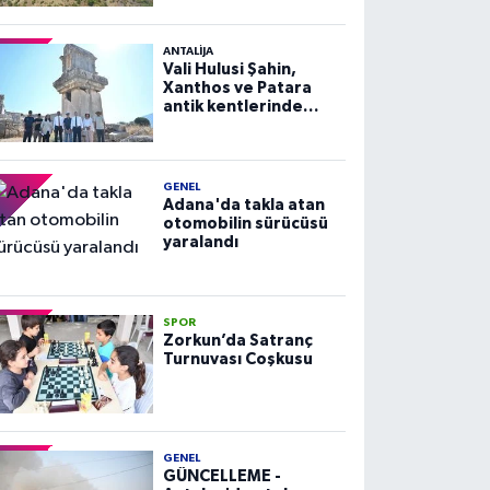
ANTALIJA
Vali Hulusi Şahin,
Xanthos ve Patara
antik kentlerinde
incelemelerde
bulundu
GENEL
Adana'da takla atan
otomobilin sürücüsü
yaralandı
SPOR
Zorkun’da Satranç
Turnuvası Coşkusu
GENEL
GÜNCELLEME -