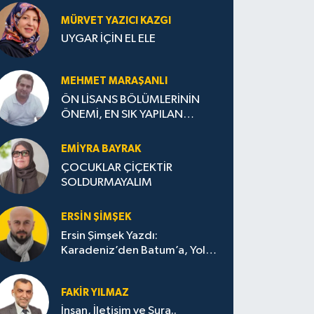
MÜRVET YAZICI KAZGI
UYGAR İÇİN EL ELE
MEHMET MARAŞANLI
ÖN LİSANS BÖLÜMLERİNİN
ÖNEMİ, EN SIK YAPILAN
HATALAR VE DOĞRU TERCİH
STRATEJİLERİ
EMIYRA BAYRAK
ÇOCUKLAR ÇİÇEKTİR
SOLDURMAYALIM
ERSIN ŞIMŞEK
Ersin Şimşek Yazdı:
Karadeniz’den Batum’a, Yolun
Bana Bıraktıkları
FAKIR YILMAZ
İnsan, İletişim ve Şura..