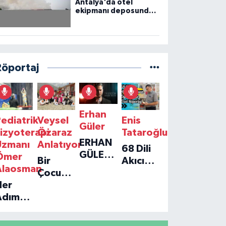
Antalya'da otel
ekipmanı deposunda
çıkan yangın kontrol
altına alındı
Röportaj
Erhan
ediatrik
Veysel
Enis
Güler
izyoterapi
Özaraz
Tataroğlu
ERHAN
Uzmanı
Anlatıyor
68 Dili
GÜLER'IN
Ömer
Bir
Akıcı
YENI
Alaosman
Çocuğun
Konuşan
TEKLISI
Her
Umudu,
Öğretmenle
'TEK
Adım
Bir
Özel
GERÇEĞIM'LE
ir
Vakfın
Röportaj
BÜYÜK
Umut:
Yolculuğu