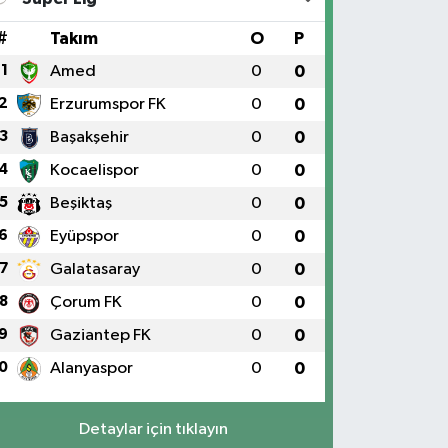
#
Takım
O
P
1
Amed
0
0
2
Erzurumspor FK
0
0
3
Başakşehir
0
0
4
Kocaelispor
0
0
5
Beşiktaş
0
0
6
Eyüpspor
0
0
7
Galatasaray
0
0
8
Çorum FK
0
0
9
Gaziantep FK
0
0
0
Alanyaspor
0
0
Detaylar için tıklayın