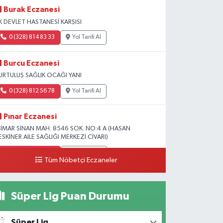
Burak Eczanesi
K DEVLET HASTANESİ KARŞISI
0 (328) 814 83 33
Yol Tarifi Al
Burcu Eczanesi
URTULUŞ SAĞLIK OCAĞI YANI
0 (328) 812 56 78
Yol Tarifi Al
Pınar Eczanesi
İMAR SİNAN MAH. 8546 SOK. NO:4 A (HASAN
ESKİNER AİLE SAĞLIĞI MERKEZİ CİVARI)
0 (328) 826 04 73
Yol Tarifi Al
Tüm Nöbetçi Eczaneler
Süper Lig Puan Durumu
Süper Lig