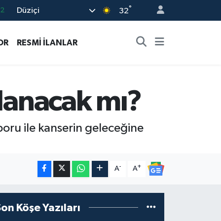
°
Düziçi
.2
32
17
OR
RESMİ İLANLAR
27
35
12
alanacak mı?
19
ru ile kanserin geleceğine
-
+
A
A
Son Köşe Yazıları