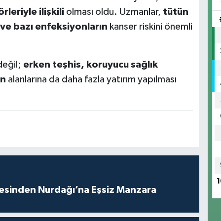
leriyle ilişkili
olması oldu. Uzmanlar,
tütün
o ve bazı enfeksiyonların
kanser riskini önemli
değil;
erken teşhis, koruyucu sağlık
on
alanlarına da daha fazla yatırım yapılması
1
vesinden Nurdağı’na Eşsiz Manzara