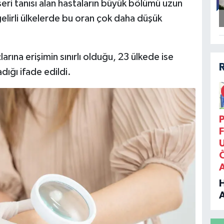
ri tanısı alan hastaların büyük bölümü uzun
gelirli ülkelerde bu oran çok daha düşük
arına erişimin sınırlı olduğu, 23 ülkede ise
ığı ifade edildi.
P
F
B