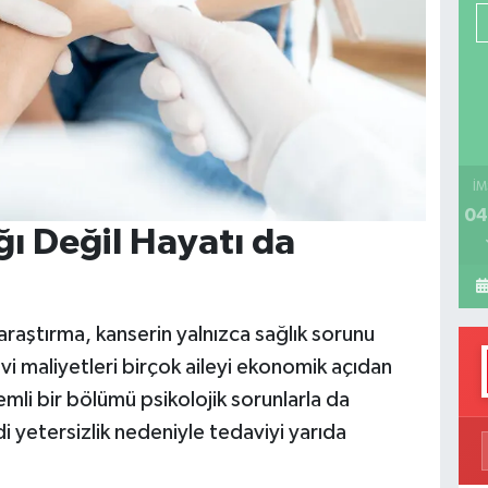
P
H
İM
04
ı Değil Hayatı da
araştırma, kanserin yalnızca sağlık sorunu
i maliyetleri birçok aileyi ekonomik açıdan
mli bir bölümü psikolojik sorunlarla da
i yetersizlik nedeniyle tedaviyi yarıda