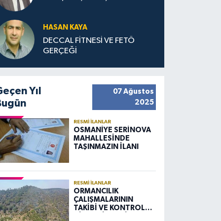
HASAN KAYA
DECCAL FİTNESİ VE FETÖ
GERÇEĞİ
Geçen Yıl
07 Ağustos
Bugün
2025
RESMI İLANLAR
OSMANİYE SERİNOVA
MAHALLESİNDE
TAŞINMAZIN İLANI
RESMI İLANLAR
ORMANCILIK
ÇALIŞMALARININ
TAKİBİ VE KONTROLÜ
HİZMETİ ALIM İLANI