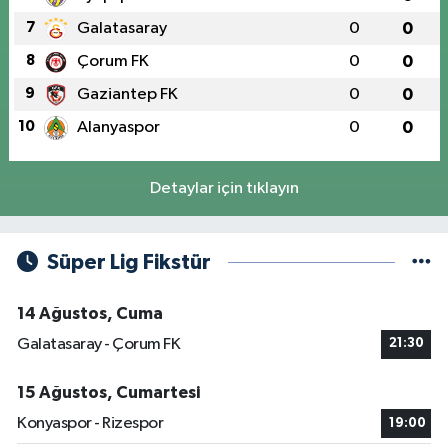
7
Galatasaray
0
0
8
Çorum FK
0
0
9
Gaziantep FK
0
0
10
Alanyaspor
0
0
Detaylar için tıklayın
Süper Lig Fikstür
14 Ağustos, Cuma
Galatasaray - Çorum FK
21:30
15 Ağustos, Cumartesi
Konyaspor - Rizespor
19:00