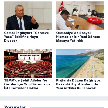
Cemal Enginyurt “Çerçeve
Osmaniye’de Sosyal
Yasa” Teklifine Hayır
Hizmetler İçin Yeni Dönem
Diyecek
Masaya Yatırıldı
TBMM’de Şehit Aileleri Ve
Plajlarda Düzen Değişiyor:
Gaziler İçin Yeni Düzenleme:
Bakanlık Kıyı Alanlarında
İşte Getirilen Haklar
Yeni Yetkiler Kullanacak
Yorumlar