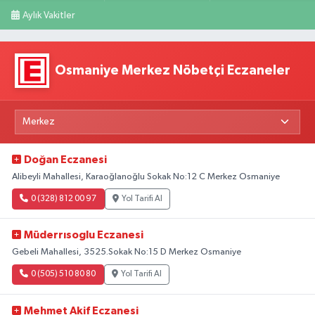
Aylık Vakitler
Osmaniye Merkez Nöbetçi Eczaneler
Doğan Eczanesi
Alibeyli Mahallesi, Karaoğlanoğlu Sokak No:12 C Merkez Osmaniye
0 (328) 812 00 97
Yol Tarifi Al
Müderrısoglu Eczanesi
Gebeli Mahallesi, 3525.Sokak No:15 D Merkez Osmaniye
0 (505) 510 80 80
Yol Tarifi Al
Mehmet Akif Eczanesi