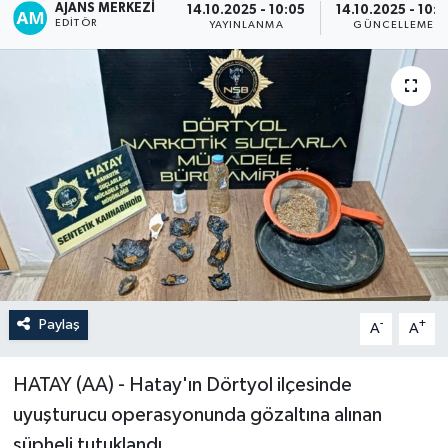
AJANS MERKEZI
14.10.2025 - 10:05
14.10.2025 - 10:1
EDITÖR
YAYINLANMA
GÜNCELLEME
Paylaş
-
+
A
A
HATAY (AA) - Hatay'ın Dörtyol ilçesinde
uyuşturucu operasyonunda gözaltına alınan
şüpheli tutuklandı.