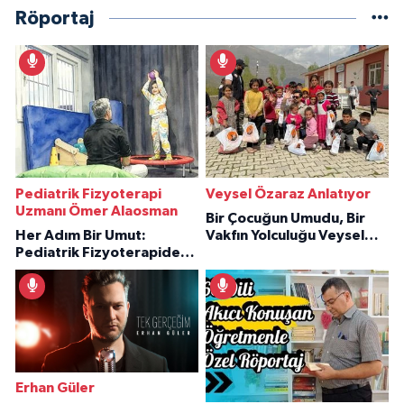
Röportaj
Pediatrik Fizyoterapi
Veysel Özaraz Anlatıyor
Uzmanı Ömer Alaosman
Bir Çocuğun Umudu, Bir
Her Adım Bir Umut:
Vakfın Yolculuğu Veysel
Pediatrik Fizyoterapiden
Özaraz Anlatıyor
İlham Veren Hikâyeler
Erhan Güler