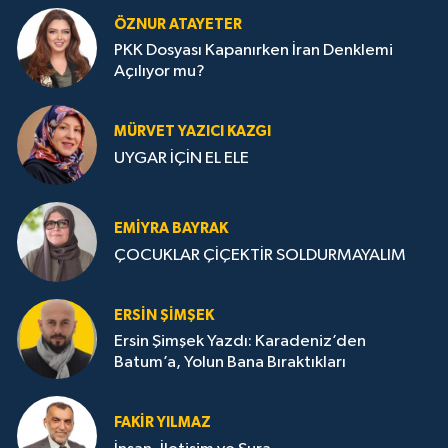
ÖZNUR ATAYETER
PKK Dosyası Kapanırken İran Denklemi
Açılıyor mu?
MÜRVET YAZICI KAZGI
UYGAR İÇİN EL ELE
EMIYRA BAYRAK
ÇOCUKLAR ÇİÇEKTİR SOLDURMAYALIM
ERSIN ŞIMŞEK
Ersin Şimşek Yazdı: Karadeniz’den
Batum’a, Yolun Bana Bıraktıkları
FAKIR YILMAZ