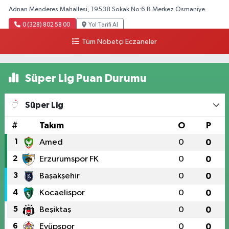
Adnan Menderes Mahallesi, 19538 Sokak No:6 B Merkez Osmaniye
0 (328) 802 58 00
Yol Tarifi Al
Tüm Nöbetçi Eczaneler
Süper Lig Puan Durumu
Süper Lig
#
Takım
O
P
1
Amed
0
0
2
Erzurumspor FK
0
0
3
Başakşehir
0
0
4
Kocaelispor
0
0
5
Beşiktaş
0
0
6
Eyüpspor
0
0