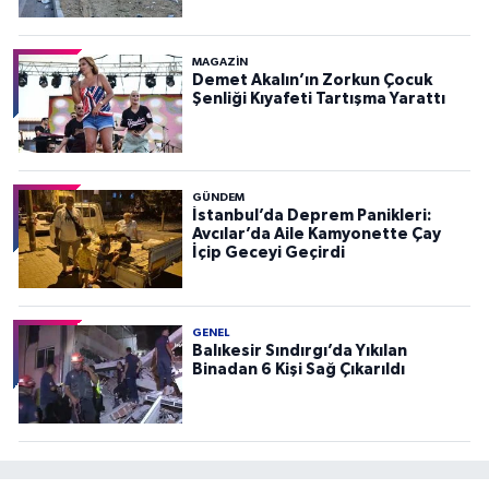
MAGAZİN
Demet Akalın’ın Zorkun Çocuk
Şenliği Kıyafeti Tartışma Yarattı
GÜNDEM
İstanbul’da Deprem Panikleri:
Avcılar’da Aile Kamyonette Çay
İçip Geceyi Geçirdi
GENEL
Balıkesir Sındırgı’da Yıkılan
Binadan 6 Kişi Sağ Çıkarıldı