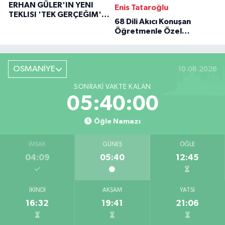
ERHAN GÜLER'IN YENI
Enis Tataroğlu
TEKLISI 'TEK GERÇEĞIM'LE
68 Dili Akıcı Konuşan
BÜYÜK DÖNÜŞÜ
Öğretmenle Özel
Röportaj
OSMANİYE
10.08.2026
SONRAKI VAKTE KALAN
05:39:59
Öğle Namazı
İMSAK
GÜNEŞ
ÖĞLE
04:09
05:40
12:45
İKINDI
AKŞAM
YATSI
16:32
19:41
21:06