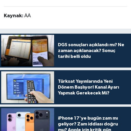
Kaynak:
AA
DGS sonuçları açıklandı mı? Ne
zaman açıklanacak? Sonuç
tarihi belli oldu
Türksat Yayınlarında Yeni
Dönem Başlıyor! Kanal Ayarı
Yapmak Gerekecek Mi?
iPhone 17'ye bugün zam mı
geliyor? Zam iddiası doğru
mu? Apple için kritik gün