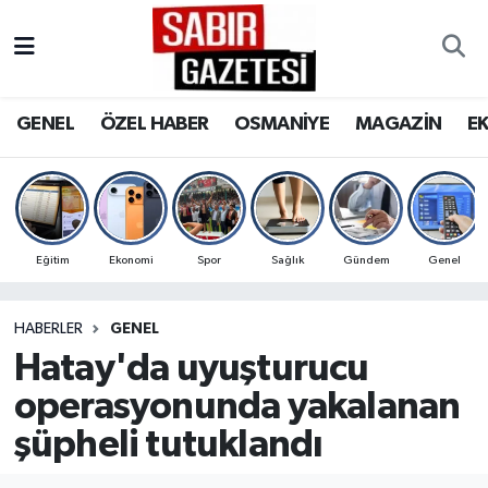
GENEL
Osmaniye Nöbetçi Eczaneler
GENEL
ÖZEL HABER
OSMANİYE
MAGAZİN
E
ÖZEL HABER
Osmaniye Hava Durumu
OSMANİYE
Osmaniye Trafik Yoğunluk Haritası
MAGAZİN
Süper Lig Puan Durumu ve Fikstür
Eğitim
Ekonomi
Spor
Sağlık
Gündem
Genel
EKONOMİ
Tüm Manşetler
HABERLER
GENEL
Hatay'da uyuşturucu
SPOR
Son Dakika Haberleri
operasyonunda yakalanan
RESMİ İLANLAR
Haber Arşivi
şüpheli tutuklandı