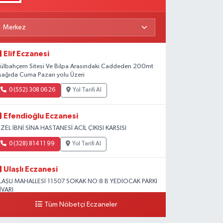
Elif Eczanesi
ülbahçem Sitesi Ve Bilpa Arasındaki Caddeden 200mt
şağıda Cuma Pazarı yolu Üzeri
0 (552) 308 06 26
Yol Tarifi Al
Efendioğlu Eczanesi
ZEL İBNİ SİNA HASTANESİ ACİL ÇIKIŞI KARŞISI
0 (328) 814 11 99
Yol Tarifi Al
Ulaşlı Eczanesi
LAŞLI MAHALLESİ 11507 SOKAK NO:8 B YEDİOCAK PARKI
İVARI
Tüm Nöbetçi Eczaneler
0 (546) 158 81 80
Yol Tarifi Al