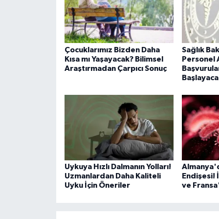
Çocuklarımız Bizden Daha
Sağlık Bak
Kısa mı Yaşayacak? Bilimsel
Personel 
Araştırmadan Çarpıcı Sonuç
Başvurul
Başlayaca
Uykuya Hızlı Dalmanın Yolları!
Almanya'd
Uzmanlardan Daha Kaliteli
Endişesi! 
Uyku İçin Öneriler
ve Fransa