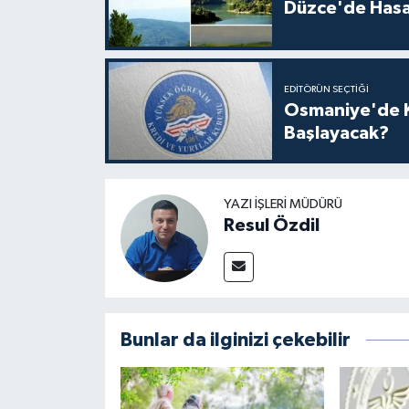
Düzce'de Hasa
EDITÖRÜN SEÇTIĞI
Osmaniye'de K
Başlayacak?
YAZI İŞLERI MÜDÜRÜ
Resul Özdil
Bunlar da ilginizi çekebilir