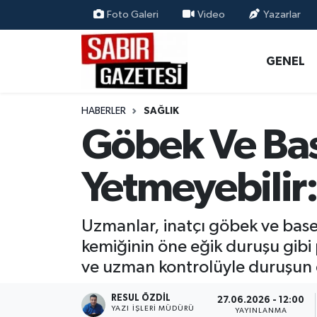
Foto Galeri
Video
Yazarlar
GENEL
Osmaniye Nöbetçi Eczaneler
GENEL
ÖZEL HABER
Osmaniye Hava Durumu
HABERLER
SAĞLIK
OSMANİYE
Osmaniye Trafik Yoğunluk Haritası
Göbek Ve Bas
MAGAZİN
Süper Lig Puan Durumu ve Fikstür
Yetmeyebilir
EKONOMİ
Tüm Manşetler
Uzmanlar, inatçı göbek ve bas
SPOR
Son Dakika Haberleri
kemiğinin öne eğik duruşu gibi p
ve uzman kontrolüyle duruşun d
RESMİ İLANLAR
Haber Arşivi
RESUL ÖZDIL
27.06.2026 - 12:00
YAZI İŞLERI MÜDÜRÜ
YAYINLANMA