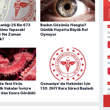
anlığı 26 Bin 673
Baskın Gözünüz Hangisi?
Alımı Yapacak!
Günlük Hayatta Büyük Rol
G
ar Ne Zaman
Oynuyor
a
k?
Ö
a Yeni Virüs
Osmaniye’de Hekimler İçin
İlk Vakalar İsviçre
130. DHY Kura Süreci Başladı
U
'dan Sonra Görüldü
C