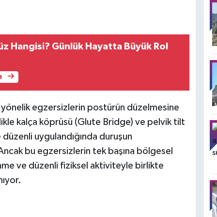
z Hangisi? Günlük Hayatta Büyük Rol
e
e yönelik egzersizlerin postürün düzelmesine
likle kalça köprüsü (Glute Bridge) ve pelvik tilt
e düzenli uygulandığında duruşun
Ancak bu egzersizlerin tek başına bölgesel
me ve düzenli fiziksel aktiviteyle birlikte
nıyor.