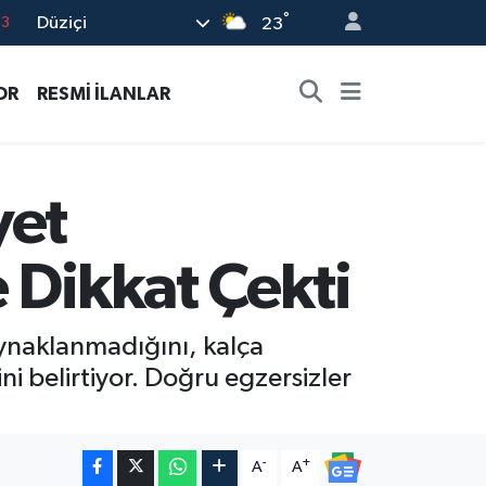
°
Düziçi
23
16
02
OR
RESMİ İLANLAR
07
5
0
yet
 Dikkat Çekti
ynaklanmadığını, kalça
ni belirtiyor. Doğru egzersizler
-
+
A
A