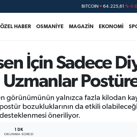
DOLAR
47,7143
%0.
EURO
55,0317
%-0.
ÖZEL HABER
OSMANİYE
MAGAZİN
EKONOMİ
SP
STERLİN
64,2463
%0.
GRAM ALTIN
6510.40
%0.4
BİST100
13.799
%7
en İçin Sadece Di
: Uzmanlar Postüre
en görünümünün yalnızca fazla kilodan ka
ostür bozukluklarının da etkili olabileceği
esteklenmesi öneriliyor.
1 DK
OKUNMA SÜRESI