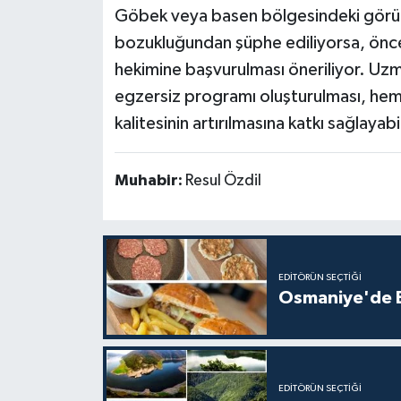
Göbek veya basen bölgesindeki görü
bozukluğundan şüphe ediliyorsa, öncel
hekimine başvurulması öneriliyor. Uz
egzersiz programı oluşturulması, h
kalitesinin artırılmasına katkı sağlayabi
Muhabir:
Resul Özdil
EDITÖRÜN SEÇTIĞI
Osmaniye'de E
EDITÖRÜN SEÇTIĞI