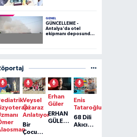
GENEL
GÜNCELLEME -
Antalya'da otel
ekipmanı deposunda
çıkan yangın kontrol
altına alındı
Röportaj
Erhan
ediatrik
Veysel
Enis
Güler
izyoterapi
Özaraz
Tataroğlu
ERHAN
Uzmanı
Anlatıyor
68 Dili
GÜLER'IN
Ömer
Bir
Akıcı
YENI
Alaosman
Çocuğun
Konuşan
TEKLISI