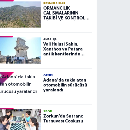
RESMI İLANLAR
ORMANCILIK
ÇALIŞMALARININ
TAKİBİ VE KONTROLÜ
HİZMETİ ALIM İLANI
ANTALIJA
Vali Hulusi Şahin,
Xanthos ve Patara
antik kentlerinde
incelemelerde
bulundu
GENEL
Adana'da takla atan
otomobilin sürücüsü
yaralandı
SPOR
Zorkun’da Satranç
Turnuvası Coşkusu