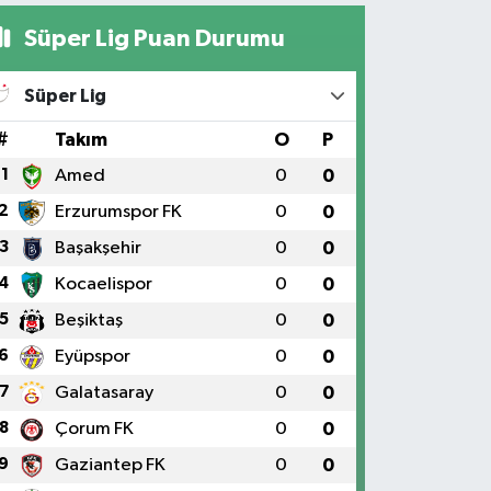
Süper Lig Puan Durumu
Süper Lig
#
Takım
O
P
1
Amed
0
0
2
Erzurumspor FK
0
0
3
Başakşehir
0
0
4
Kocaelispor
0
0
5
Beşiktaş
0
0
6
Eyüpspor
0
0
7
Galatasaray
0
0
8
Çorum FK
0
0
9
Gaziantep FK
0
0