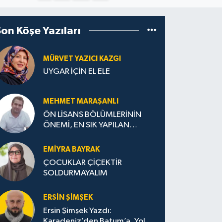
Son Köşe Yazıları
MÜRVET YAZICI KAZGI
UYGAR İÇİN EL ELE
MEHMET MARAŞANLI
ÖN LİSANS BÖLÜMLERİNİN
ÖNEMİ, EN SIK YAPILAN
HATALAR VE DOĞRU TERCİH
STRATEJİLERİ
EMIYRA BAYRAK
ÇOCUKLAR ÇİÇEKTİR
SOLDURMAYALIM
ERSIN ŞIMŞEK
Ersin Şimşek Yazdı:
Karadeniz’den Batum’a, Yolun