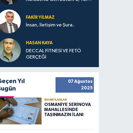
Bana Bıraktıkları
FAKIR YILMAZ
İnsan, İletişim ve Şura..
HASAN KAYA
DECCAL FİTNESİ VE FETÖ
GERÇEĞİ
Geçen Yıl
07 Ağustos
Bugün
2025
RESMI İLANLAR
OSMANİYE SERİNOVA
MAHALLESİNDE
TAŞINMAZIN İLANI