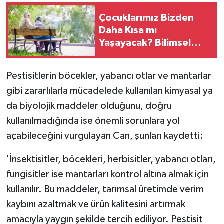
Çocuklarımız Bizden
Daha Kısa mı
Yaşayacak? Bilimsel
Araştırmadan Çarpıcı
Sonuç
Pestisitlerin böcekler, yabancı otlar ve mantarlar
gibi zararlılarla mücadelede kullanılan kimyasal ya
da biyolojik maddeler olduğunu, doğru
kullanılmadığında ise önemli sorunlara yol
açabileceğini vurgulayan Can, şunları kaydetti:
'İnsektisitler, böcekleri, herbisitler, yabancı otları,
fungisitler ise mantarları kontrol altına almak için
kullanılır. Bu maddeler, tarımsal üretimde verim
kaybını azaltmak ve ürün kalitesini artırmak
amacıyla yaygın şekilde tercih ediliyor. Pestisit