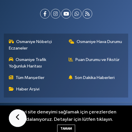
Osmaniye Nöbetçi
Osmaniye Hava Durumu
Eczaneler
Osmaniye Trafik
Puan Durumu ve Fikstür
Yoğunluk Haritası
Tüm Manşetler
Son Dakika Haberleri
Haber Arşivi
Künye
İletişim
Gizlilik Sözleşmesi
En iyi site deneyimi sağlamak için çerezlerden
faydalanıyoruz. Detaylar için lütfen tıklayın.
Haber Yazılımı:
TE Bilişim
TAMAM