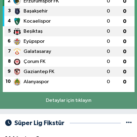
2
Erzurumspor FK
0
0
3
Başakşehir
0
0
4
Kocaelispor
0
0
5
Beşiktaş
0
0
6
Eyüpspor
0
0
7
Galatasaray
0
0
8
Çorum FK
0
0
9
Gaziantep FK
0
0
10
Alanyaspor
0
0
Detaylar için tıklayın
Süper Lig Fikstür