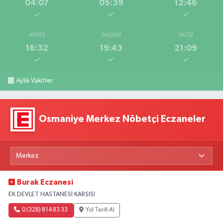
04:07
05:39
12:46
İKINDI
AKŞAM
YATSI
16:32
19:43
21:09
Aylık Vakitler
Osmaniye Merkez Nöbetçi Eczaneler
Burak Eczanesi
EK DEVLET HASTANESİ KARŞISI
0 (328) 814 83 33
Yol Tarifi Al