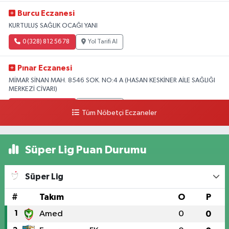
Burcu Eczanesi
KURTULUŞ SAĞLIK OCAĞI YANI
0 (328) 812 56 78
Yol Tarifi Al
Pınar Eczanesi
MİMAR SİNAN MAH. 8546 SOK. NO:4 A (HASAN KESKİNER AİLE SAĞLIĞI
MERKEZİ CİVARI)
0 (328) 826 04 73
Yol Tarifi Al
Tüm Nöbetçi Eczaneler
Süper Lig Puan Durumu
Süper Lig
#
Takım
O
P
1
Amed
0
0