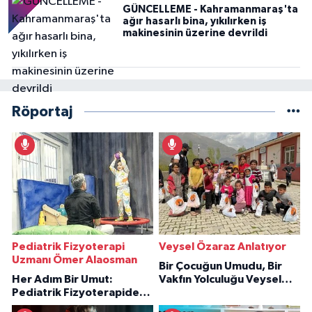
GÜNCELLEME - Kahramanmaraş'ta
ağır hasarlı bina, yıkılırken iş
makinesinin üzerine devrildi
Röportaj
Pediatrik Fizyoterapi
Veysel Özaraz Anlatıyor
Uzmanı Ömer Alaosman
Bir Çocuğun Umudu, Bir
Her Adım Bir Umut:
Vakfın Yolculuğu Veysel
Pediatrik Fizyoterapiden
Özaraz Anlatıyor
İlham Veren Hikâyeler