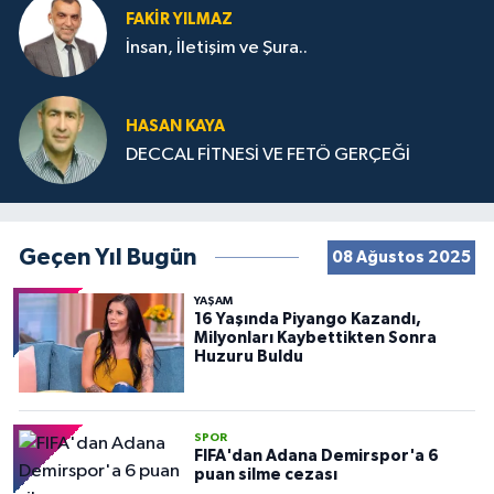
FAKIR YILMAZ
İnsan, İletişim ve Şura..
HASAN KAYA
DECCAL FİTNESİ VE FETÖ GERÇEĞİ
Geçen Yıl Bugün
08 Ağustos 2025
YAŞAM
16 Yaşında Piyango Kazandı,
Milyonları Kaybettikten Sonra
Huzuru Buldu
SPOR
FIFA'dan Adana Demirspor'a 6
puan silme cezası