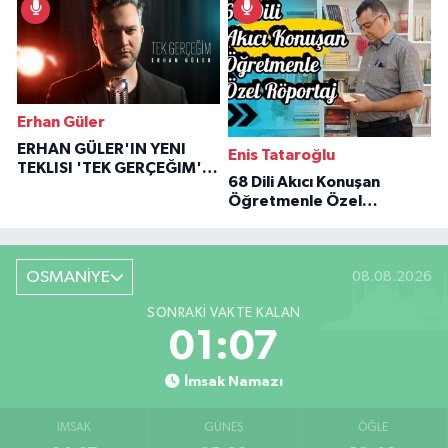
Erhan Güler
ERHAN GÜLER'IN YENI
Enis Tataroğlu
TEKLISI 'TEK GERÇEĞIM'LE
68 Dili Akıcı Konuşan
BÜYÜK DÖNÜŞÜ
Öğretmenle Özel
Röportaj
OSMANİYE
08.08.2026
SONRAKI VAKTE KALAN
01:06
İmsak Namazı
İMSAK
GÜNEŞ
ÖĞLE