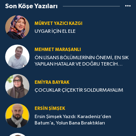
Son Köşe Yazıları
MÜRVET YAZICI KAZGI
UYGAR İÇİN EL ELE
MEHMET MARAŞANLI
ÖN LİSANS BÖLÜMLERİNİN ÖNEMİ, EN SIK
YAPILAN HATALAR VE DOĞRU TERCİH
STRATEJİLERİ
EMIYRA BAYRAK
ÇOCUKLAR ÇİÇEKTİR SOLDURMAYALIM
ERSIN ŞIMŞEK
Ersin Şimşek Yazdı: Karadeniz’den
Batum’a, Yolun Bana Bıraktıkları