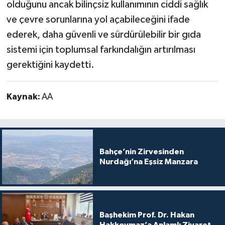
olduğunu ancak bilinçsiz kullanımının ciddi sağlık
ve çevre sorunlarına yol açabileceğini ifade
ederek, daha güvenli ve sürdürülebilir bir gıda
sistemi için toplumsal farkındalığın artırılması
gerektiğini kaydetti.
Kaynak:
AA
Bahçe’nin Zirvesinden
Nurdağı’na Eşsiz Manzara
Başhekim Prof. Dr. Hakan
Hakkoymaz’a Anlamlı Ziyaret