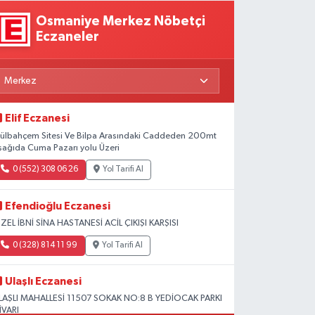
Osmaniye Merkez Nöbetçi
Eczaneler
Elif Eczanesi
ülbahçem Sitesi Ve Bilpa Arasındaki Caddeden 200mt
şağıda Cuma Pazarı yolu Üzeri
0 (552) 308 06 26
Yol Tarifi Al
Efendioğlu Eczanesi
ZEL İBNİ SİNA HASTANESİ ACİL ÇIKIŞI KARŞISI
0 (328) 814 11 99
Yol Tarifi Al
Ulaşlı Eczanesi
LAŞLI MAHALLESİ 11507 SOKAK NO:8 B YEDİOCAK PARKI
İVARI