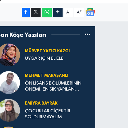
-
+
A
A
Son Köşe Yazıları
MÜRVET YAZICI KAZGI
UYGAR İÇİN EL ELE
MEHMET MARAŞANLI
ÖN LİSANS BÖLÜMLERİNİN
ÖNEMİ, EN SIK YAPILAN
HATALAR VE DOĞRU TERCİH
STRATEJİLERİ
EMIYRA BAYRAK
ÇOCUKLAR ÇİÇEKTİR
SOLDURMAYALIM