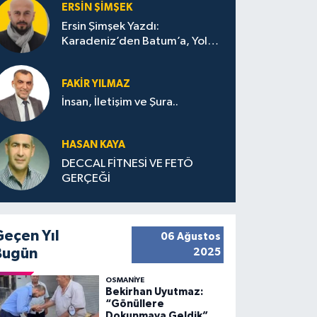
ERSIN ŞIMŞEK
Ersin Şimşek Yazdı:
Karadeniz’den Batum’a, Yolun
Bana Bıraktıkları
FAKIR YILMAZ
İnsan, İletişim ve Şura..
HASAN KAYA
DECCAL FİTNESİ VE FETÖ
GERÇEĞİ
Geçen Yıl
06 Ağustos
Bugün
2025
OSMANIYE
Bekirhan Uyutmaz:
“Gönüllere
Dokunmaya Geldik”