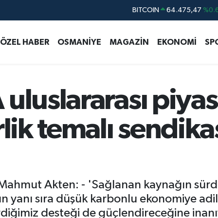
DOLAR
47,5986
%0.
EURO
55,0700
%0
ÖZEL HABER
OSMANİYE
MAGAZİN
EKONOMİ
SP
STERLİN
64,2438
%0.
GRAM ALTIN
6518.23
%0.
BİST100
13.703
uluslararası piya
rlik temalı sendika
ahmut Akten: - 'Sağlanan kaynağın sürdü
n yanı sıra düşük karbonlu ekonomiye adil
rdiğimiz desteği de güçlendireceğine inan