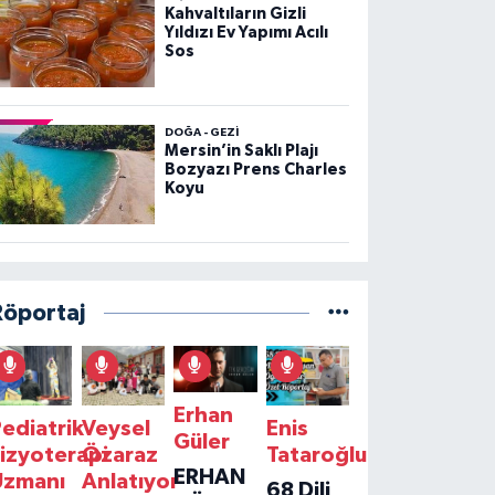
Kahvaltıların Gizli
Yıldızı Ev Yapımı Acılı
Sos
DOĞA - GEZI
Mersin’in Saklı Plajı
Bozyazı Prens Charles
Koyu
Röportaj
Erhan
ediatrik
Veysel
Enis
Güler
izyoterapi
Özaraz
Tataroğlu
ERHAN
Uzmanı
Anlatıyor
68 Dili