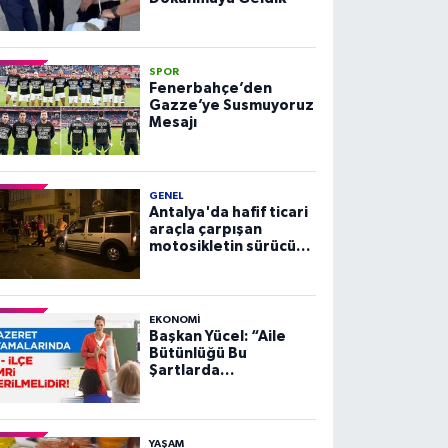
SPOR
Fenerbahçe’den
Gazze’ye Susmuyoruz
Mesajı
GENEL
Antalya'da hafif ticari
araçla çarpışan
motosikletin sürücüsü
yaralandı
EKONOMI
Başkan Yücel: “Aile
Bütünlüğü Bu
Şartlarda
Sağlanamaz”
YAŞAM