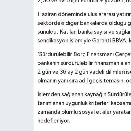
2,00 ve avro için Euribor + yüzde 1,80
Haziran döneminde uluslararası yatırı
sektördeki diğer bankalarda olduğu gibi 
sunuldu. Katılan banka sayısı ve sağla
sendikasyon işlemiyle Garanti BBVA, kr
'Sürdürülebilir Borç Finansmanı Çerçe
bankanın sürdürülebilir finansman alanı
2 gün ve 36 ay 2 gün vadeli dilimleri i
olmanın yanı sıra adil geçiş temasını o
İşlemden sağlanan kaynağın Sürdürüle
tanımlanan uygunluk kriterleri kapsa
zamanda olumlu sosyal etkiler yaratan
hedefleniyor.