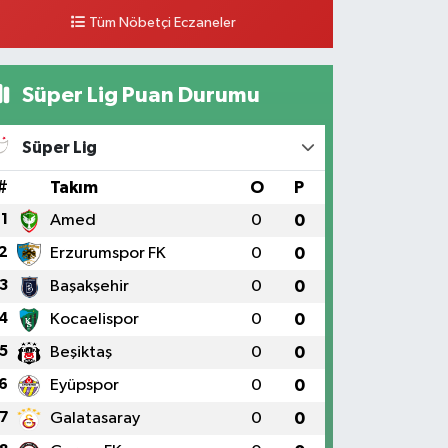
Tüm Nöbetçi Eczaneler
0 (546) 158 81 80
Yol Tarifi Al
Süper Lig Puan Durumu
Süper Lig
#
Takım
O
P
1
Amed
0
0
2
Erzurumspor FK
0
0
3
Başakşehir
0
0
4
Kocaelispor
0
0
5
Beşiktaş
0
0
6
Eyüpspor
0
0
7
Galatasaray
0
0