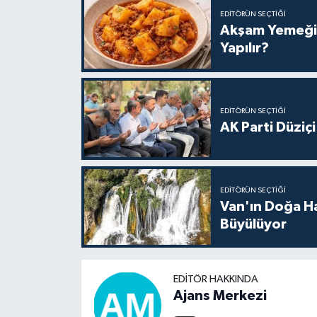
EDITÖRÜN SEÇTIĞI
Akşam Yemeğine
Yapılır?
EDITÖRÜN SEÇTIĞI
AK Parti Düziç
EDITÖRÜN SEÇTIĞI
Van'ın Doğa Ha
Büyülüyor
EDITÖR HAKKINDA
Ajans Merkezi