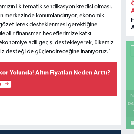
kamızın ilk tematik sendikasyon kredisi olması.
izin merkezinde konumlandırıyor, ekonomik
 gözetilerek desteklenmesi gerektiğine
lebilir finansman hedeflerimize katkı
B
 ekonomiye adil geçişi destekleyerek, ülkemiz
P
iz desteği de güçlendireceğine inanıyoruz.'
or Yolunda! Altın Fiyatları Neden Arttı?
H
e
İM
04