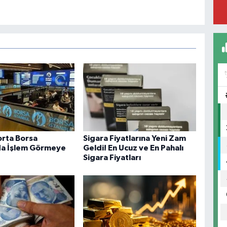
orta Borsa
Sigara Fiyatlarına Yeni Zam
da İşlem Görmeye
Geldi! En Ucuz ve En Pahalı
Sigara Fiyatları