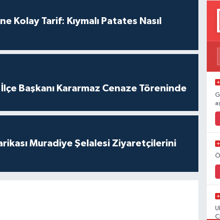
 Kolay Tarif: Kıymalı Patates Nasıl
i İlçe Başkanı Kararmaz Cenaze Töreninde
G
a
rikası Muradiye Şelalesi Ziyaretçilerini
Ö
U
C