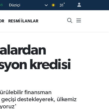
°
Düziçi
31
06
.1
OR
RESMİ İLANLAR
21
39
%0
salardan
syon kredisi
rülebilir finansman
 geçişi destekleyerek, ülkemiz
ıyoruz'