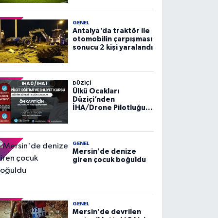
GENEL
Antalya'da traktör ile
otomobilin çarpışması
sonucu 2 kişi yaralandı
DÜZIÇI
Ülkü Ocakları
Düziçi’nden
İHA/Drone Pilotluğu
Eğitimi ve Ehliyet
Kursu
GENEL
Mersin'de denize
giren çocuk boğuldu
GENEL
Mersin'de devrilen