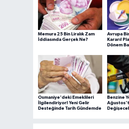
Memura 25 Bin Liralık Zam
Avrupa Bi
İddiasında Gerçek Ne?
Kararı! Pl
Dönem Baş
Osmaniye'deki Emeklileri
Benzine Y
İlgilendiriyor! Yeni Gelir
Ağustos't
Desteğinde Tarih Gündemde
Değişece