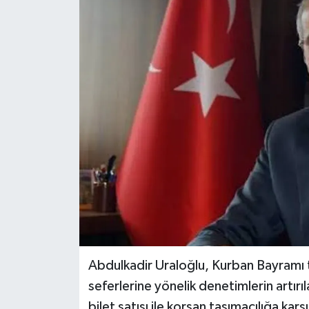
Abdulkadir Uraloğlu, Kurban Bayramı t
seferlerine yönelik denetimlerin artırıl
bilet satışı ile korsan taşımacılığa ka