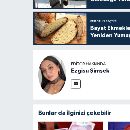
EDITÖRÜN SEÇTIĞI
Bayat Ekmekle
Yeniden Yumuş
EDITÖR HAKKINDA
Ezgisu Şimşek
Bunlar da ilginizi çekebilir