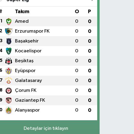
#
Takım
O
P
1
Amed
0
0
2
Erzurumspor FK
0
0
3
Başakşehir
0
0
4
Kocaelispor
0
0
5
Beşiktaş
0
0
6
Eyüpspor
0
0
7
Galatasaray
0
0
8
Çorum FK
0
0
9
Gaziantep FK
0
0
0
Alanyaspor
0
0
Detaylar için tıklayın