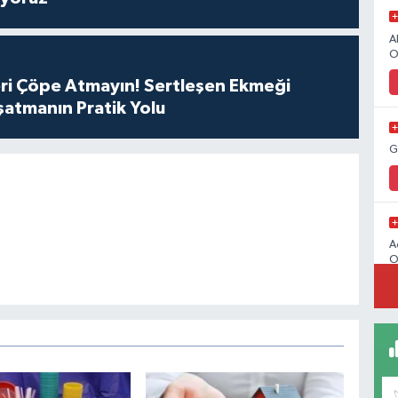
A
O
ri Çöpe Atmayın! Sertleşen Ekmeği
atmanın Pratik Yolu
G
A
O