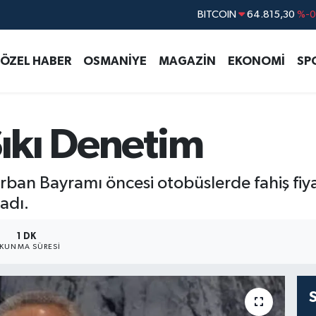
DOLAR
47,7436
%0.
EURO
55,2510
%0.
ÖZEL HABER
OSMANİYE
MAGAZİN
EKONOMİ
SP
STERLİN
64,4811
%0.
GRAM ALTIN
6660.55
%
BİST100
13.779
%-
Sıkı Denetim
ban Bayramı öncesi otobüslerde fahiş fiyat
ladı.
1 DK
KUNMA SÜRESI