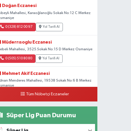
Doğan Eczanesi
libeyli Mahallesi, Karaoğlanoğlu Sokak No:12 C Merkez
smaniye
0 (328) 812 00 97
Yol Tarifi Al
Müderrısoglu Eczanesi
ebeli Mahallesi, 3525.Sokak No:15 D Merkez Osmaniye
0 (505) 510 80 80
Yol Tarifi Al
Mehmet Akif Eczanesi
dnan Menderes Mahallesi, 19538 Sokak No:6 B Merkez
smaniye
Tüm Nöbetçi Eczaneler
0 (328) 802 58 00
Yol Tarifi Al
Süper Lig Puan Durumu
Süper Lig