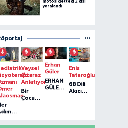
motosikletteki 2 kişi
yaralandı
Röportaj
Erhan
ediatrik
Veysel
Enis
Güler
izyoterapi
Özaraz
Tataroğlu
ERHAN
Uzmanı
Anlatıyor
68 Dili
GÜLER'IN
Ömer
Bir
Akıcı
YENI
Alaosman
Çocuğun
Konuşan
TEKLISI
Her
Umudu,
Öğretmenle
'TEK
Adım
Bir
Özel
GERÇEĞIM'LE
ir
Vakfın
Röportaj
BÜYÜK
Umut:
Yolculuğu