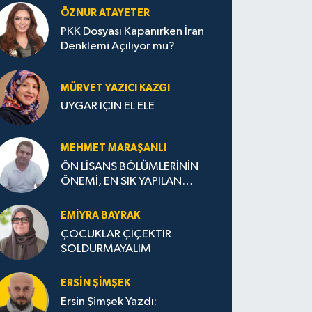
ÖZNUR ATAYETER
PKK Dosyası Kapanırken İran
Denklemi Açılıyor mu?
MÜRVET YAZICI KAZGI
UYGAR İÇİN EL ELE
MEHMET MARAŞANLI
ÖN LİSANS BÖLÜMLERİNİN
ÖNEMİ, EN SIK YAPILAN
HATALAR VE DOĞRU TERCİH
STRATEJİLERİ
EMIYRA BAYRAK
ÇOCUKLAR ÇİÇEKTİR
SOLDURMAYALIM
ERSIN ŞIMŞEK
Ersin Şimşek Yazdı: