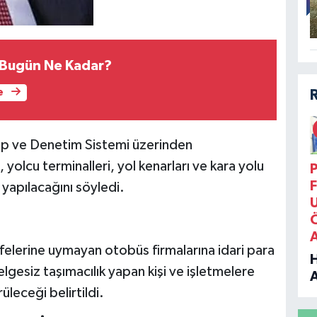
 Bugün Ne Kadar?
e
kip ve Denetim Sistemi üzerinden
 yolcu terminalleri, yol kenarları ve kara yolu
P
F
yapılacağını söyledi.
rifelerine uymayan otobüs firmalarına idari para
lgesiz taşımacılık yapan kişi ve işletmelere
üleceği belirtildi.
B