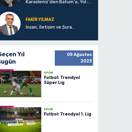
Karadeniz’den Batum’a, Yolun
Bana Bıraktıkları
FAKIR YILMAZ
İnsan, İletişim ve Şura..
Geçen Yıl
09 Ağustos
Bugün
2025
SPOR
Futbol: Trendyol
Süper Lig
SPOR
Futbol: Trendyol 1. Lig