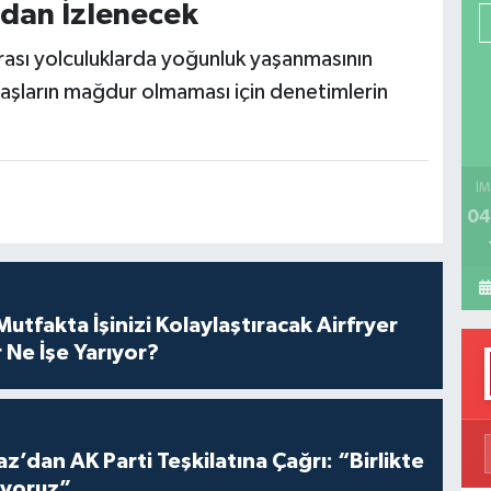
dan İzlenecek
P
ası yolculuklarda yoğunluk yaşanmasının
daşların mağdur olmaması için denetimlerin
H
İM
04
tfakta İşinizi Kolaylaştıracak Airfryer
 Ne İşe Yarıyor?
z’dan AK Parti Teşkilatına Çağrı: “Birlikte
üyoruz”