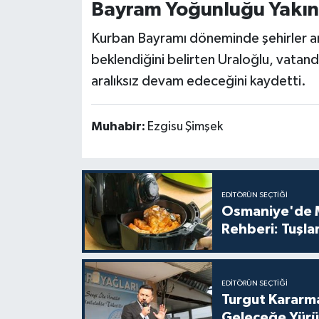
Bayram Yoğunluğu Yakın
Kurban Bayramı döneminde şehirler ar
beklendiğini belirten Uraloğlu, vatan
aralıksız devam edeceğini kaydetti.
Muhabir:
Ezgisu Şimşek
EDITÖRÜN SEÇTIĞI
Osmaniye'de Mu
Rehberi: Tuşlar
EDITÖRÜN SEÇTIĞI
Turgut Kararma
Geleceğe Yür