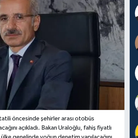
atili öncesinde şehirler arası otobüs
acağını açıkladı. Bakan Uraloğlu, fahiş fiyatlı
rşı ülke genelinde yoğun denetim yapılacağını