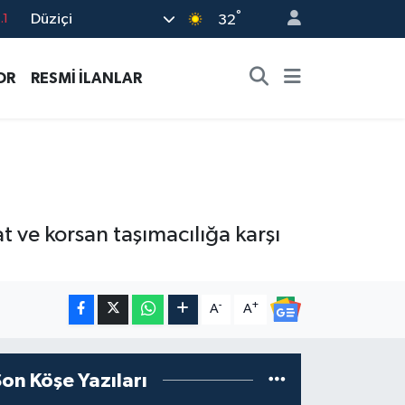
°
Düziçi
32
18
32
OR
RESMİ İLANLAR
38
0
14
 ve korsan taşımacılığa karşı
-
+
A
A
Son Köşe Yazıları