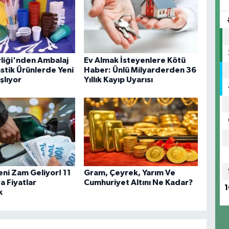
rliği'nden Ambalaj
Ev Almak İsteyenlere Kötü
astik Ürünlerde Yeni
Haber: Ünlü Milyarderden 36
lıyor
Yıllık Kayıp Uyarısı
eni Zam Geliyor! 11
Gram, Çeyrek, Yarım Ve
a Fiyatlar
Cumhuriyet Altını Ne Kadar?
1
k