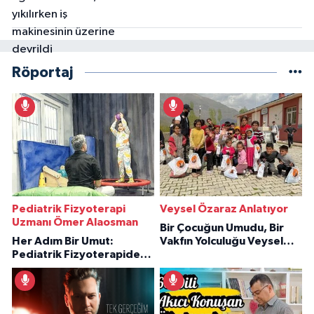
Röportaj
Pediatrik Fizyoterapi
Veysel Özaraz Anlatıyor
Uzmanı Ömer Alaosman
Bir Çocuğun Umudu, Bir
Her Adım Bir Umut:
Vakfın Yolculuğu Veysel
Pediatrik Fizyoterapiden
Özaraz Anlatıyor
İlham Veren Hikâyeler