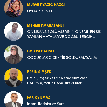
MÜRVET YAZICI KAZGI
UYGAR İÇİN EL ELE
MEHMET MARAŞANLI
ÖN LİSANS BÖLÜMLERİNİN ÖNEMİ, EN SIK
YAPILAN HATALAR VE DOĞRU TERCİH
STRATEJİLERİ
EMIYRA BAYRAK
ÇOCUKLAR ÇİÇEKTİR SOLDURMAYALIM
ERSIN ŞIMŞEK
Ersin Şimşek Yazdı: Karadeniz’den
Batum’a, Yolun Bana Bıraktıkları
FAKIR YILMAZ
İnsan, İletişim ve Şura..