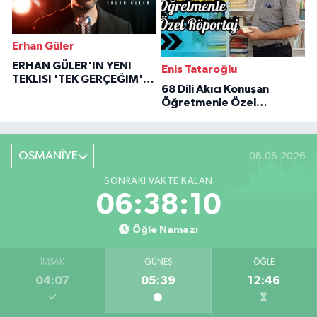
Erhan Güler
ERHAN GÜLER'IN YENI
Enis Tataroğlu
TEKLISI 'TEK GERÇEĞIM'LE
68 Dili Akıcı Konuşan
BÜYÜK DÖNÜŞÜ
Öğretmenle Özel
Röportaj
OSMANİYE
08.08.2026
SONRAKI VAKTE KALAN
06:38:09
Öğle Namazı
İMSAK
GÜNEŞ
ÖĞLE
04:07
05:39
12:46