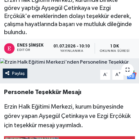
görev yaptığı Ayşegül Çetinkaya ve Ezgi
Erçökük'e emeklerinden dolayı teşekkür ederek,
çalışma hayatlarında başarı ve mutluluk dileğinde
bulundu.
ENES ŞIMŞEK
01.07.2026 - 10:10
1 DK
EDITÖR
YAYINLANMA
OKUNMA SÜRESI
Paylaş
-
+
A
A
Personele Teşekkür Mesajı
Erzin Halk Eğitimi Merkezi, kurum bünyesinde
görev yapan Ayşegül Çetinkaya ve Ezgi Erçökük
için teşekkür mesajı yayımladı.