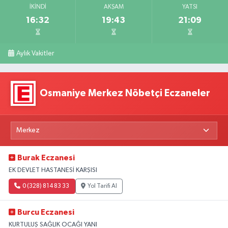
İKINDI
AKŞAM
YATSI
16:32
19:43
21:09
Aylık Vakitler
Osmaniye Merkez Nöbetçi Eczaneler
Burak Eczanesi
EK DEVLET HASTANESİ KARŞISI
0 (328) 814 83 33
Yol Tarifi Al
Burcu Eczanesi
KURTULUŞ SAĞLIK OCAĞI YANI