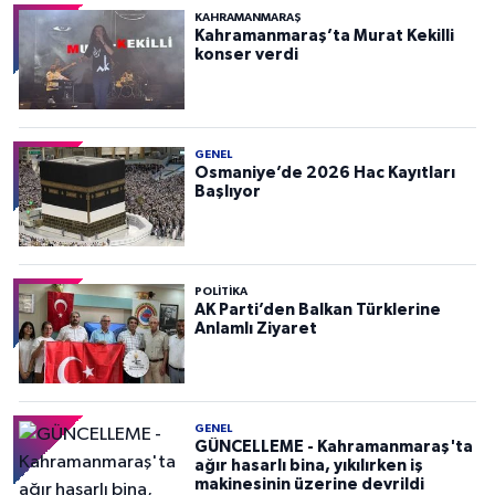
KAHRAMANMARAŞ
Kahramanmaraş’ta Murat Kekilli
konser verdi
GENEL
Osmaniye’de 2026 Hac Kayıtları
Başlıyor
POLITIKA
AK Parti’den Balkan Türklerine
Anlamlı Ziyaret
GENEL
GÜNCELLEME - Kahramanmaraş'ta
ağır hasarlı bina, yıkılırken iş
makinesinin üzerine devrildi