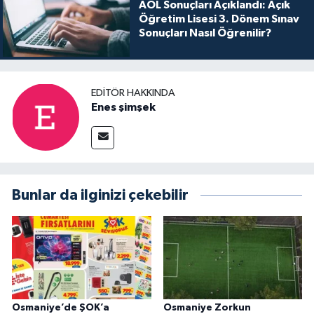
AÖL Sonuçları Açıklandı: Açık
Öğretim Lisesi 3. Dönem Sınav
Sonuçları Nasıl Öğrenilir?
EDITÖR HAKKINDA
Enes şimşek
Bunlar da ilginizi çekebilir
Osmaniye’de ŞOK’a
Osmaniye Zorkun