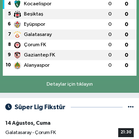
4
Kocaelispor
0
0
5
Beşiktaş
0
0
6
Eyüpspor
0
0
7
Galatasaray
0
0
8
Çorum FK
0
0
9
Gaziantep FK
0
0
10
Alanyaspor
0
0
Detaylar için tıklayın
Süper Lig Fikstür
14 Ağustos, Cuma
Galatasaray - Çorum FK
21:30