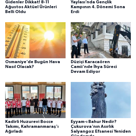
Gidenler Dikkat! 8-11
Yaylası’nda Gençlik
Ağustos Aktüel Ürünleri
Kampının 4. Dönemi Sona
Belli Oldu
Erdi
Osmaniye’de Bugün Hava
Düziçi Karacaören
Nasıl Olacak?
Camii'nde İhya Süreci
Devam Ediyor
Kadirli Huzurevi Bocce
Eyyam-ı Bahur Nedir?
Takımı, Kahramanmaraş'ı
Çukurova'nın Asırlık
Ağırladı
Salyangoz Efsanesi Yeniden