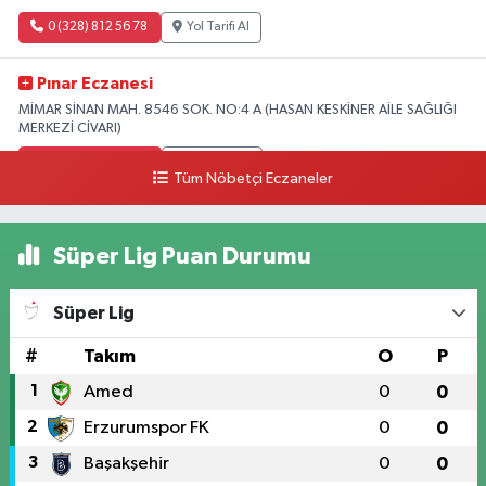
0 (328) 812 56 78
Yol Tarifi Al
Pınar Eczanesi
MİMAR SİNAN MAH. 8546 SOK. NO:4 A (HASAN KESKİNER AİLE SAĞLIĞI
MERKEZİ CİVARI)
0 (328) 826 04 73
Yol Tarifi Al
Tüm Nöbetçi Eczaneler
Süper Lig Puan Durumu
Süper Lig
#
Takım
O
P
1
Amed
0
0
2
Erzurumspor FK
0
0
3
Başakşehir
0
0