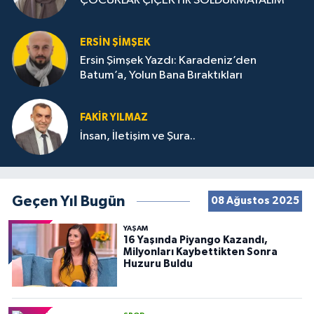
ÇOCUKLAR ÇİÇEKTİR SOLDURMAYALIM
ERSIN ŞIMŞEK
Ersin Şimşek Yazdı: Karadeniz’den
Batum’a, Yolun Bana Bıraktıkları
FAKIR YILMAZ
İnsan, İletişim ve Şura..
Geçen Yıl Bugün
08 Ağustos 2025
YAŞAM
16 Yaşında Piyango Kazandı,
Milyonları Kaybettikten Sonra
Huzuru Buldu