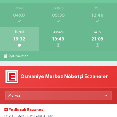
İMSAK
GÜNEŞ
ÖĞLE
04:07
05:39
12:46
İKINDI
AKŞAM
YATSI
16:32
19:43
21:09
Aylık Vakitler
Osmaniye Merkez Nöbetçi Eczaneler
Yediocak Eczanesi
DEVLET BAHÇELİ BULVARI 3.ETAP