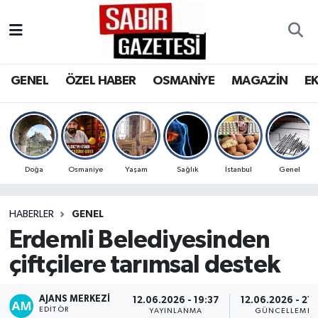
GENEL
Osmaniye Nöbetçi Eczaneler
GENEL
ÖZEL HABER
OSMANİYE
MAGAZİN
E
ÖZEL HABER
Osmaniye Hava Durumu
OSMANİYE
Osmaniye Trafik Yoğunluk Haritası
MAGAZİN
Süper Lig Puan Durumu ve Fikstür
Doğa
Osmaniye
Yaşam
Sağlık
İstanbul
Genel
EKONOMİ
Tüm Manşetler
HABERLER
GENEL
Erdemli Belediyesinden
SPOR
Son Dakika Haberleri
çiftçilere tarımsal destek
RESMİ İLANLAR
Haber Arşivi
AJANS MERKEZI
12.06.2026 - 19:37
12.06.2026 - 21:
EDITÖR
YAYINLANMA
GÜNCELLEME