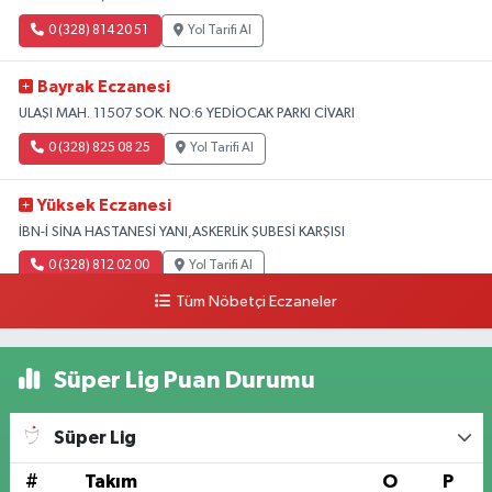
0 (328) 814 20 51
Yol Tarifi Al
Bayrak Eczanesi
ULAŞI MAH. 11507 SOK. NO:6 YEDİOCAK PARKI CİVARI
0 (328) 825 08 25
Yol Tarifi Al
Yüksek Eczanesi
İBN-İ SİNA HASTANESİ YANI,ASKERLİK ŞUBESİ KARŞISI
0 (328) 812 02 00
Yol Tarifi Al
Tüm Nöbetçi Eczaneler
Süper Lig Puan Durumu
Süper Lig
#
Takım
O
P