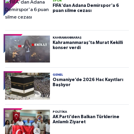
SPOR
FIFA'dan Adana Demirspor'a 6
puan silme cezası
KAHRAMANMARAŞ
Kahramanmaraş’ta Murat Kekilli
konser verdi
GENEL
Osmaniye’de 2026 Hac Kayıtları
Başlıyor
POLITIKA
AK Parti’den Balkan Türklerine
Anlamlı Ziyaret