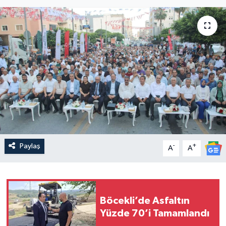
Paylaş
-
+
A
A
Böcekli’de Asfaltın
Yüzde 70’i Tamamlandı