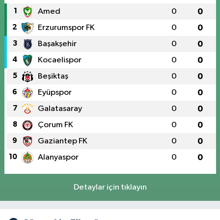
1
Amed
0
0
2
Erzurumspor FK
0
0
3
Başakşehir
0
0
4
Kocaelispor
0
0
5
Beşiktaş
0
0
6
Eyüpspor
0
0
7
Galatasaray
0
0
8
Çorum FK
0
0
9
Gaziantep FK
0
0
10
Alanyaspor
0
0
Detaylar için tıklayın