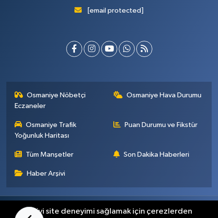
[email protected]
Osmaniye Nöbetçi
Osmaniye Hava Durumu
Eczaneler
Osmaniye Trafik
Puan Durumu ve Fikstür
Yoğunluk Haritası
Tüm Manşetler
Son Dakika Haberleri
Haber Arşivi
Künye
İletişim
Gizlilik Sözleşmesi
En iyi site deneyimi sağlamak için çerezlerden