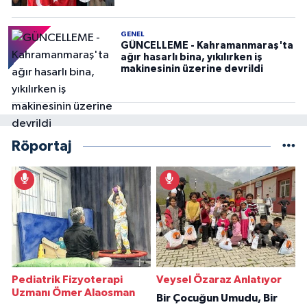
GENEL
GÜNCELLEME - Kahramanmaraş'ta
ağır hasarlı bina, yıkılırken iş
makinesinin üzerine devrildi
Röportaj
Pediatrik Fizyoterapi
Veysel Özaraz Anlatıyor
Uzmanı Ömer Alaosman
Bir Çocuğun Umudu, Bir