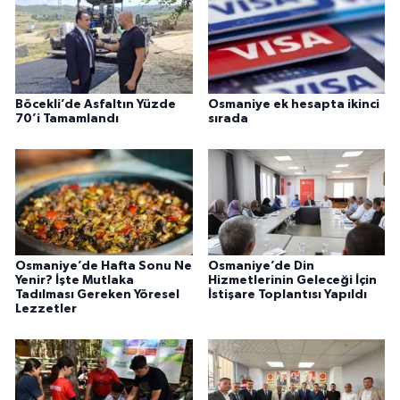
Böcekli’de Asfaltın Yüzde
Osmaniye ek hesapta ikinci
70’i Tamamlandı
sırada
Osmaniye’de Hafta Sonu Ne
Osmaniye’de Din
Yenir? İşte Mutlaka
Hizmetlerinin Geleceği İçin
Tadılması Gereken Yöresel
İstişare Toplantısı Yapıldı
Lezzetler