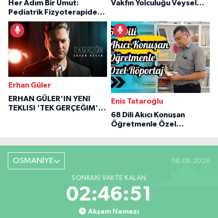
Her Adım Bir Umut:
Vakfın Yolculuğu Veysel
Pediatrik Fizyoterapiden
Özaraz Anlatıyor
İlham Veren Hikâyeler
Erhan Güler
ERHAN GÜLER'IN YENI
Enis Tataroğlu
TEKLISI 'TEK GERÇEĞIM'LE
68 Dili Akıcı Konuşan
BÜYÜK DÖNÜŞÜ
Öğretmenle Özel
Röportaj
OSMANİYE
08.08.2026
SONRAKI VAKTE KALAN
02:46:50
Akşam Namazı