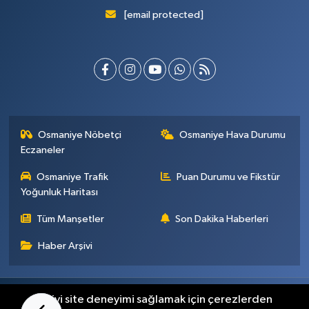
[email protected]
Osmaniye Nöbetçi
Osmaniye Hava Durumu
Eczaneler
Osmaniye Trafik
Puan Durumu ve Fikstür
Yoğunluk Haritası
Tüm Manşetler
Son Dakika Haberleri
Haber Arşivi
Künye
İletişim
Gizlilik Sözleşmesi
En iyi site deneyimi sağlamak için çerezlerden