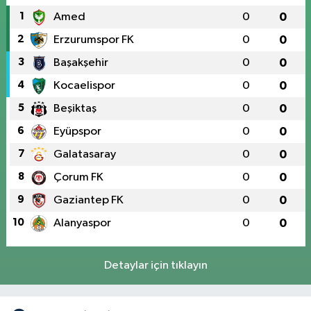
1
Amed
0
0
2
Erzurumspor FK
0
0
3
Başakşehir
0
0
4
Kocaelispor
0
0
5
Beşiktaş
0
0
6
Eyüpspor
0
0
7
Galatasaray
0
0
8
Çorum FK
0
0
9
Gaziantep FK
0
0
10
Alanyaspor
0
0
Detaylar için tıklayın