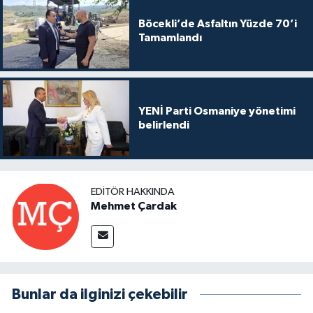
Böcekli’de Asfaltın Yüzde 70’i
Tamamlandı
YENİ Parti Osmaniye yönetimi
belirlendi
EDITÖR HAKKINDA
Mehmet Çardak
Bunlar da ilginizi çekebilir