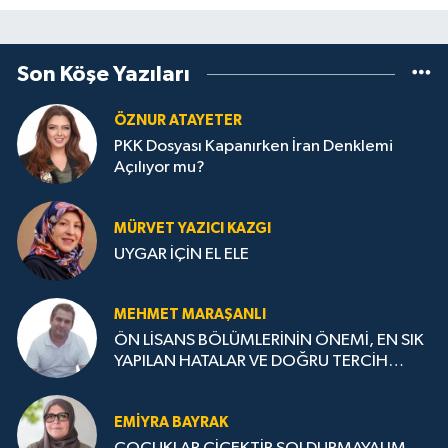
Son Köşe Yazıları
ÖZNUR ATAYETER
PKK Dosyası Kapanırken İran Denklemi
Açılıyor mu?
MÜRVET YAZICI KAZGI
UYGAR İÇİN EL ELE
MEHMET MARAŞANLI
ÖN LİSANS BÖLÜMLERİNİN ÖNEMİ, EN SIK
YAPILAN HATALAR VE DOĞRU TERCİH
STRATEJİLERİ
EMIYRA BAYRAK