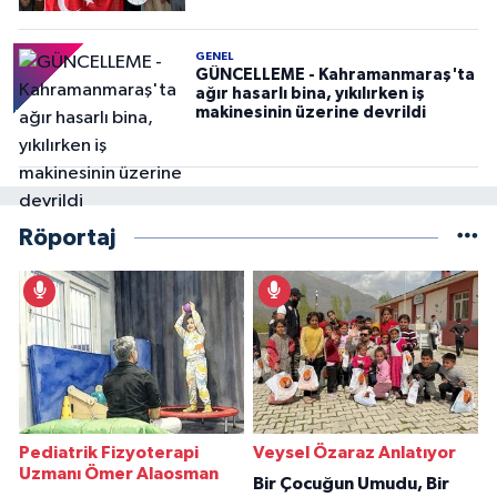
GENEL
GÜNCELLEME - Kahramanmaraş'ta
ağır hasarlı bina, yıkılırken iş
makinesinin üzerine devrildi
Röportaj
Pediatrik Fizyoterapi
Veysel Özaraz Anlatıyor
Uzmanı Ömer Alaosman
Bir Çocuğun Umudu, Bir