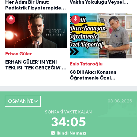
Her Adım Bir Umut:
Vakfın Yolculuğu Veysel
Pediatrik Fizyoterapiden
Özaraz Anlatıyor
İlham Veren Hikâyeler
Erhan Güler
ERHAN GÜLER'IN YENI
Enis Tataroğlu
TEKLISI 'TEK GERÇEĞIM'LE
68 Dili Akıcı Konuşan
BÜYÜK DÖNÜŞÜ
Öğretmenle Özel
Röportaj
OSMANİYE
08.08.2026
SONRAKI VAKTE KALAN
34:04
İkindi Namazı