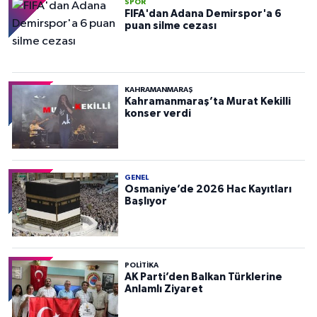
SPOR
FIFA'dan Adana Demirspor'a 6
puan silme cezası
KAHRAMANMARAŞ
Kahramanmaraş’ta Murat Kekilli
konser verdi
GENEL
Osmaniye’de 2026 Hac Kayıtları
Başlıyor
POLITIKA
AK Parti’den Balkan Türklerine
Anlamlı Ziyaret