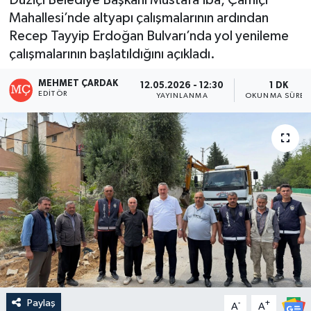
Mahallesi’nde altyapı çalışmalarının ardından
Recep Tayyip Erdoğan Bulvarı’nda yol yenileme
çalışmalarının başlatıldığını açıkladı.
MEHMET ÇARDAK
12.05.2026 - 12:30
1 DK
EDITÖR
YAYINLANMA
OKUNMA SÜRES
Paylaş
-
+
A
A