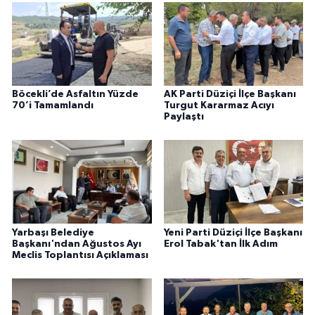
Böcekli’de Asfaltın Yüzde
AK Parti Düziçi İlçe Başkanı
70’i Tamamlandı
Turgut Kararmaz Acıyı
Paylaştı
Yarbaşı Belediye
Yeni Parti Düziçi İlçe Başkanı
Başkanı'ndan Ağustos Ayı
Erol Tabak'tan İlk Adım
Meclis Toplantısı Açıklaması