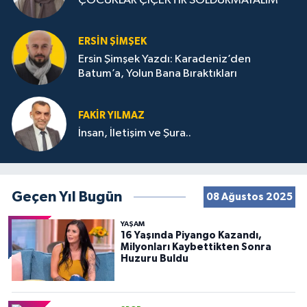
ÇOCUKLAR ÇİÇEKTİR SOLDURMAYALIM
ERSIN ŞIMŞEK
Ersin Şimşek Yazdı: Karadeniz’den
Batum’a, Yolun Bana Bıraktıkları
FAKIR YILMAZ
İnsan, İletişim ve Şura..
Geçen Yıl Bugün
08 Ağustos 2025
YAŞAM
16 Yaşında Piyango Kazandı,
Milyonları Kaybettikten Sonra
Huzuru Buldu