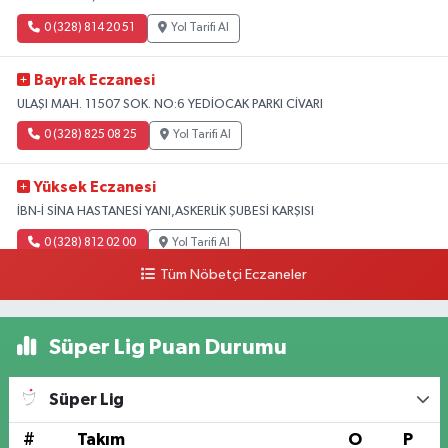
0 (328) 814 20 51
Yol Tarifi Al
Bayrak Eczanesi
ULAŞI MAH. 11507 SOK. NO:6 YEDİOCAK PARKI CİVARI
0 (328) 825 08 25
Yol Tarifi Al
Yüksek Eczanesi
İBN-İ SİNA HASTANESİ YANI,ASKERLİK ŞUBESİ KARŞISI
0 (328) 812 02 00
Yol Tarifi Al
Tüm Nöbetçi Eczaneler
Süper Lig Puan Durumu
Süper Lig
#
Takım
O
P