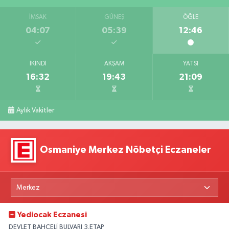
İMSAK
GÜNEŞ
ÖĞLE
04:07
05:39
12:46
İKINDI
AKŞAM
YATSI
16:32
19:43
21:09
Aylık Vakitler
Osmaniye Merkez Nöbetçi Eczaneler
Yediocak Eczanesi
DEVLET BAHÇELİ BULVARI 3.ETAP