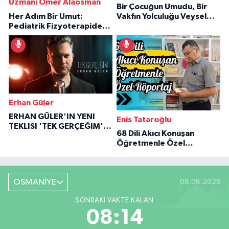
Uzmanı Ömer Alaosman
Bir Çocuğun Umudu, Bir
Her Adım Bir Umut:
Vakfın Yolculuğu Veysel
Pediatrik Fizyoterapiden
Özaraz Anlatıyor
İlham Veren Hikâyeler
Erhan Güler
ERHAN GÜLER'IN YENI
Enis Tataroğlu
TEKLISI 'TEK GERÇEĞIM'LE
68 Dili Akıcı Konuşan
BÜYÜK DÖNÜŞÜ
Öğretmenle Özel
Röportaj
OSMANİYE
08.08.2026
SONRAKI VAKTE KALAN
08:13