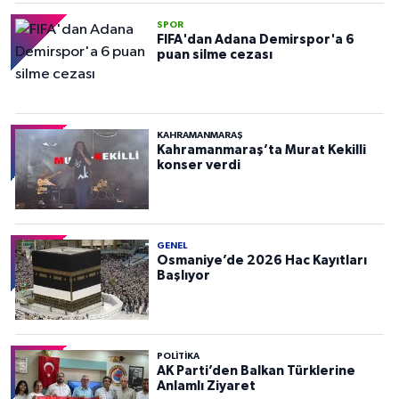
SPOR
FIFA'dan Adana Demirspor'a 6
puan silme cezası
KAHRAMANMARAŞ
Kahramanmaraş’ta Murat Kekilli
konser verdi
GENEL
Osmaniye’de 2026 Hac Kayıtları
Başlıyor
POLITIKA
AK Parti’den Balkan Türklerine
Anlamlı Ziyaret