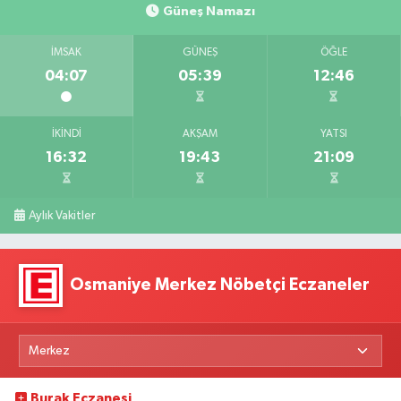
Güneş Namazı
İMSAK
GÜNEŞ
ÖĞLE
04:07
05:39
12:46
İKINDI
AKŞAM
YATSI
16:32
19:43
21:09
Aylık Vakitler
Osmaniye Merkez Nöbetçi Eczaneler
Burak Eczanesi