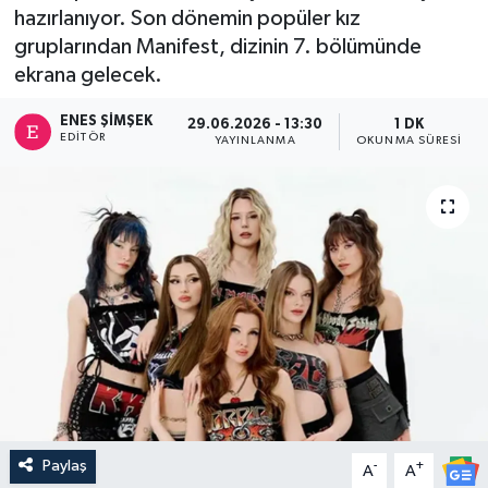
hazırlanıyor. Son dönemin popüler kız
gruplarından Manifest, dizinin 7. bölümünde
ekrana gelecek.
ENES ŞIMŞEK
29.06.2026 - 13:30
1 DK
EDITÖR
YAYINLANMA
OKUNMA SÜRESI
Paylaş
-
+
A
A