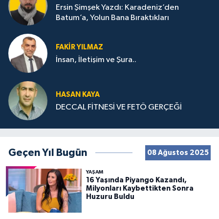
Ersin Şimşek Yazdı: Karadeniz’den
Batum’a, Yolun Bana Bıraktıkları
FAKIR YILMAZ
İnsan, İletişim ve Şura..
HASAN KAYA
DECCAL FİTNESİ VE FETÖ GERÇEĞİ
Geçen Yıl Bugün
08 Ağustos 2025
YAŞAM
16 Yaşında Piyango Kazandı,
Milyonları Kaybettikten Sonra
Huzuru Buldu