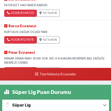
EK DEVLET HASTANESİ KARŞISI
0 (328) 814 83 33
Yol Tarifi Al
Burcu Eczanesi
KURTULUŞ SAĞLIK OCAĞI YANI
0 (328) 812 56 78
Yol Tarifi Al
Pınar Eczanesi
MİMAR SİNAN MAH. 8546 SOK. NO:4 A (HASAN KESKİNER AİLE SAĞLIĞI
MERKEZİ CİVARI)
0 (328) 826 04 73
Yol Tarifi Al
Tüm Nöbetçi Eczaneler
Süper Lig Puan Durumu
Süper Lig