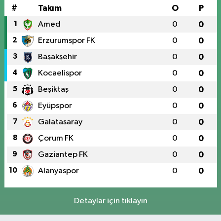
#
Takım
O
P
1
Amed
0
0
2
Erzurumspor FK
0
0
3
Başakşehir
0
0
4
Kocaelispor
0
0
5
Beşiktaş
0
0
6
Eyüpspor
0
0
7
Galatasaray
0
0
8
Çorum FK
0
0
9
Gaziantep FK
0
0
10
Alanyaspor
0
0
Detaylar için tıklayın