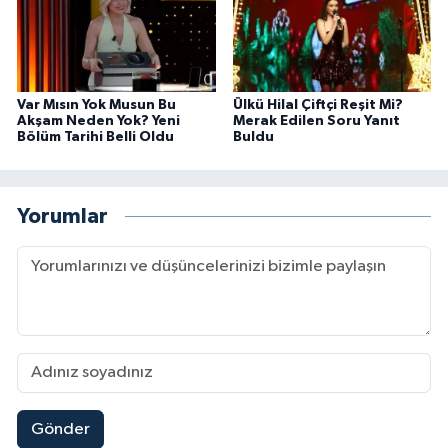
Var Mısın Yok Musun Bu
Ülkü Hilal Çiftçi Reşit Mi?
Akşam Neden Yok? Yeni
Merak Edilen Soru Yanıt
Bölüm Tarihi Belli Oldu
Buldu
Yorumlar
Gönder