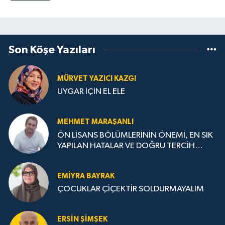
Son Köşe Yazıları
MÜRVET YAZICI KAZGI
UYGAR İÇİN EL ELE
MEHMET MARAŞANLI
ÖN LİSANS BÖLÜMLERİNİN ÖNEMİ, EN SIK
YAPILAN HATALAR VE DOĞRU TERCİH
STRATEJİLERİ
EMIYRA BAYRAK
ÇOCUKLAR ÇİÇEKTİR SOLDURMAYALIM
ERSIN ŞIMŞEK