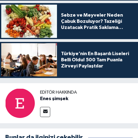
Sebze ve Meyveler Neden
Çabuk Bozuluyor? Tazeliği
Uzatacak Pratik Saklama
Yöntemleri
Türkiye’nin En Başarılı Liseleri
Belli Oldu! 500 Tam Puanla
Zirveyi Paylaştılar
EDITÖR HAKKINDA
Enes şimşek
Bunlar da ilginizi çekebilir