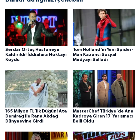
Serdar Ortaç Hastaneye
Tom Holland'ın Yeni Spider-
Kaldırıldı! İddialara Noktayı
Man Kazancı Sosyal
Koydu
Medyayı Salladı
165 Milyon TL'lik Düğün! Ata
MasterChef Türkiye'de Ana
Demirağ ile Rana Akdağ
Kadroya Giren 17. Yarışmacı
Dünyaevine Girdi
Belli Oldu