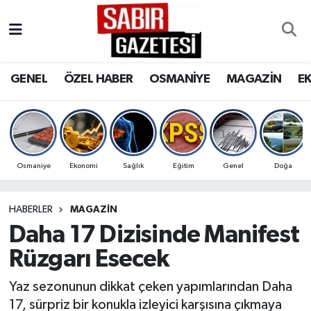
GENEL
Osmaniye Nöbetçi Eczaneler
GENEL
ÖZEL HABER
OSMANİYE
MAGAZİN
E
ÖZEL HABER
Osmaniye Hava Durumu
OSMANİYE
Osmaniye Trafik Yoğunluk Haritası
MAGAZİN
Süper Lig Puan Durumu ve Fikstür
Osmaniye
Ekonomi
Sağlık
Eğitim
Genel
Doğa
EKONOMİ
Tüm Manşetler
HABERLER
MAGAZİN
Daha 17 Dizisinde Manifest
SPOR
Son Dakika Haberleri
Rüzgarı Esecek
RESMİ İLANLAR
Haber Arşivi
Yaz sezonunun dikkat çeken yapımlarından Daha
17, sürpriz bir konukla izleyici karşısına çıkmaya