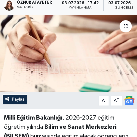
ÖZNUR ATAYETER
03.07.2026 - 17:42
03.07.2026 - 
MUHABIR
YAYINLANMA
GÜNCELLEM
Paylaş
-
+
A
A
Milli Eğitim Bakanlığı
, 2026-2027 eğitim
öğretim yılında
Bilim ve Sanat Merkezleri
(BİLSEM)
bünyesinde eğitim alacak öğrencilerin