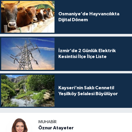
Osmaniye’de Hayvancılıkta
Dijital Dönem
İzmir’de 2 Günlük Elektrik
Kesintisi İlçe İlçe Liste
Kayseri’nin Saklı Cenneti!
Yeşilköy Şelalesi Büyülüyor
MUHABIR
Öznur Atayeter