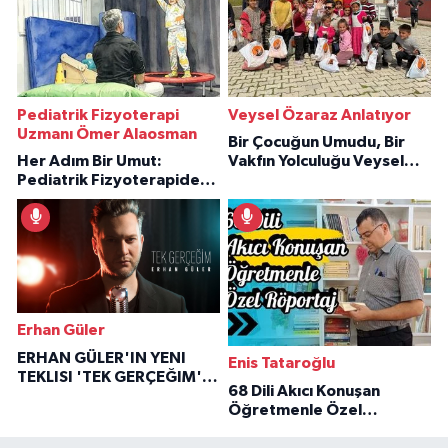
Pediatrik Fizyoterapi
Veysel Özaraz Anlatıyor
Uzmanı Ömer Alaosman
Bir Çocuğun Umudu, Bir
Her Adım Bir Umut:
Vakfın Yolculuğu Veysel
Pediatrik Fizyoterapiden
Özaraz Anlatıyor
İlham Veren Hikâyeler
Erhan Güler
ERHAN GÜLER'IN YENI
Enis Tataroğlu
TEKLISI 'TEK GERÇEĞIM'LE
68 Dili Akıcı Konuşan
BÜYÜK DÖNÜŞÜ
Öğretmenle Özel
Röportaj