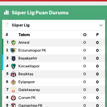
Süper Lig Puan Durumu
Süper Lig
#
Takım
O
P
1
Amed
0
0
2
Erzurumspor FK
0
0
3
Başakşehir
0
0
4
Kocaelispor
0
0
5
Beşiktaş
0
0
6
Eyüpspor
0
0
7
Galatasaray
0
0
8
Çorum FK
0
0
9
Gaziantep FK
0
0