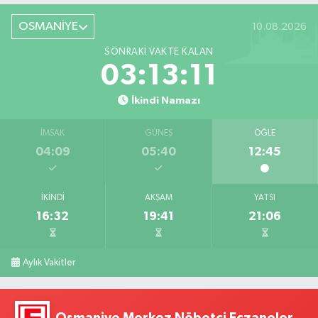
OSMANİYE
10.08.2026
SONRAKI VAKTE KALAN
03:13:10
İkindi Namazı
İMSAK
GÜNEŞ
ÖĞLE
04:09
05:40
12:45
İKINDI
AKŞAM
YATSI
16:32
19:41
21:06
Aylık Vakitler