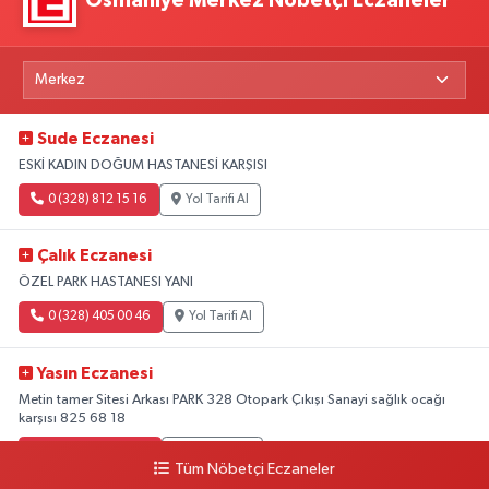
Osmaniye Merkez Nöbetçi Eczaneler
Sude Eczanesi
ESKİ KADIN DOĞUM HASTANESİ KARŞISI
0 (328) 812 15 16
Yol Tarifi Al
Çalık Eczanesi
ÖZEL PARK HASTANESI YANI
0 (328) 405 00 46
Yol Tarifi Al
Yasın Eczanesi
Metin tamer Sitesi Arkası PARK 328 Otopark Çıkışı Sanayi sağlık ocağı
karşısı 825 68 18
0 (328) 825 68 18
Yol Tarifi Al
Tüm Nöbetçi Eczaneler