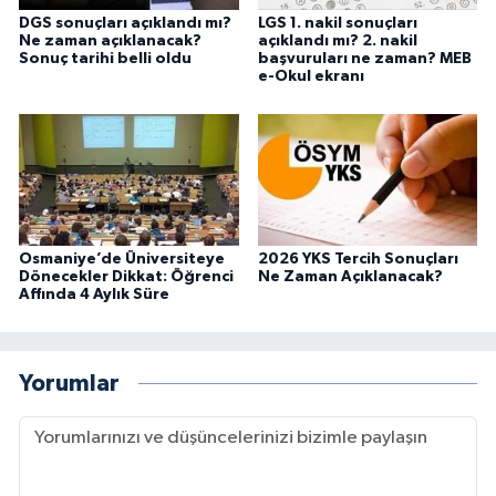
DGS sonuçları açıklandı mı?
LGS 1. nakil sonuçları
Ne zaman açıklanacak?
açıklandı mı? 2. nakil
Sonuç tarihi belli oldu
başvuruları ne zaman? MEB
e-Okul ekranı
Osmaniye’de Üniversiteye
2026 YKS Tercih Sonuçları
Dönecekler Dikkat: Öğrenci
Ne Zaman Açıklanacak?
Affında 4 Aylık Süre
Yorumlar