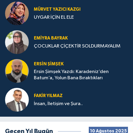
MÜRVET YAZICI KAZGI
UYGAR İÇİN EL ELE
EMIYRA BAYRAK
ÇOCUKLAR ÇİÇEKTİR SOLDURMAYALIM
ERSIN ŞIMŞEK
Ersin Şimşek Yazdı: Karadeniz’den
Batum’a, Yolun Bana Bıraktıkları
FAKIR YILMAZ
İnsan, İletişim ve Şura..
Geçen Yıl Bugün
10 Ağustos 2025