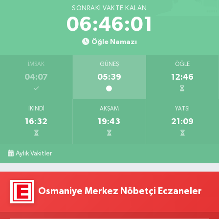
SONRAKI VAKTE KALAN
06:46:00
Öğle Namazı
İMSAK
GÜNEŞ
ÖĞLE
04:07
05:39
12:46
İKINDI
AKŞAM
YATSI
16:32
19:43
21:09
Aylık Vakitler
Osmaniye Merkez Nöbetçi Eczaneler