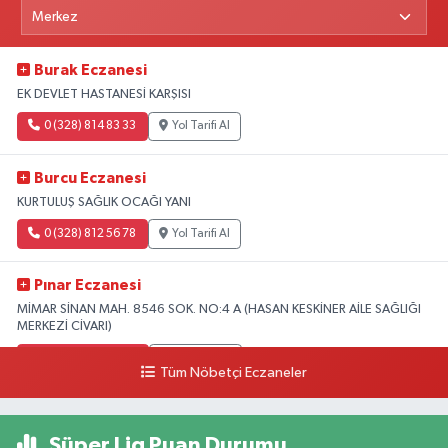
Burak Eczanesi
EK DEVLET HASTANESİ KARŞISI
0 (328) 814 83 33
Yol Tarifi Al
Burcu Eczanesi
KURTULUŞ SAĞLIK OCAĞI YANI
0 (328) 812 56 78
Yol Tarifi Al
Pınar Eczanesi
MİMAR SİNAN MAH. 8546 SOK. NO:4 A (HASAN KESKİNER AİLE SAĞLIĞI
MERKEZİ CİVARI)
0 (328) 826 04 73
Yol Tarifi Al
Tüm Nöbetçi Eczaneler
Süper Lig Puan Durumu