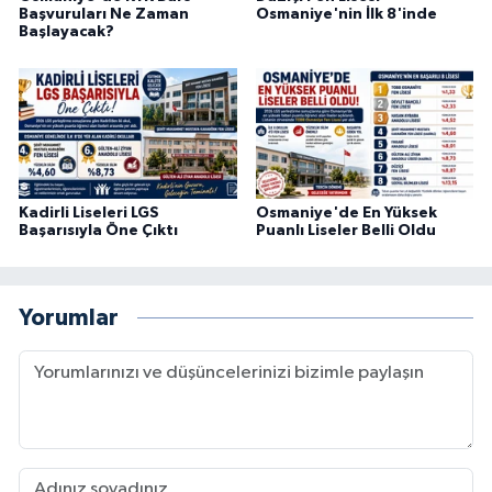
Başvuruları Ne Zaman
Osmaniye'nin İlk 8'inde
Başlayacak?
Kadirli Liseleri LGS
Osmaniye'de En Yüksek
Başarısıyla Öne Çıktı
Puanlı Liseler Belli Oldu
Yorumlar