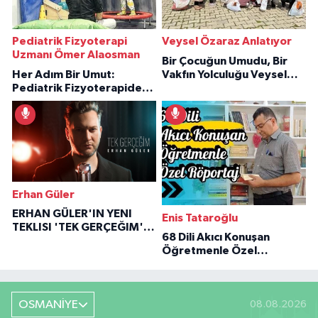
Pediatrik Fizyoterapi
Veysel Özaraz Anlatıyor
Uzmanı Ömer Alaosman
Bir Çocuğun Umudu, Bir
Her Adım Bir Umut:
Vakfın Yolculuğu Veysel
Pediatrik Fizyoterapiden
Özaraz Anlatıyor
İlham Veren Hikâyeler
Erhan Güler
ERHAN GÜLER'IN YENI
Enis Tataroğlu
TEKLISI 'TEK GERÇEĞIM'LE
68 Dili Akıcı Konuşan
BÜYÜK DÖNÜŞÜ
Öğretmenle Özel
Röportaj
OSMANİYE
08.08.2026