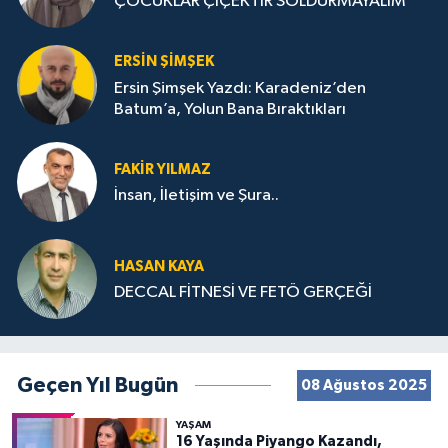
ÇOCUKLAR ÇİÇEKTİR SOLDURMAYALIM
ERSIN ŞIMŞEK
Ersin Şimşek Yazdı: Karadeniz’den
Batum’a, Yolun Bana Bıraktıkları
FAKIR YILMAZ
İnsan, İletişim ve Şura..
HASAN KAYA
DECCAL FİTNESİ VE FETÖ GERÇEĞİ
Geçen Yıl Bugün
08 Ağustos 2025
YAŞAM
16 Yaşında Piyango Kazandı,