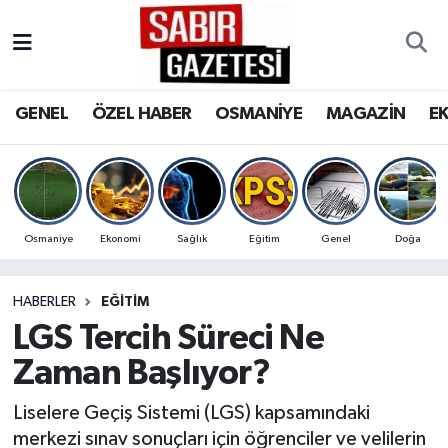
GENEL
Osmaniye Nöbetçi Eczaneler
GENEL
ÖZEL HABER
OSMANİYE
MAGAZİN
E
ÖZEL HABER
Osmaniye Hava Durumu
OSMANİYE
Osmaniye Trafik Yoğunluk Haritası
MAGAZİN
Süper Lig Puan Durumu ve Fikstür
Osmaniye
Ekonomi
Sağlık
Eğitim
Genel
Doğa
EKONOMİ
Tüm Manşetler
HABERLER
EĞITIM
LGS Tercih Süreci Ne
SPOR
Son Dakika Haberleri
Zaman Başlıyor?
RESMİ İLANLAR
Haber Arşivi
Liselere Geçiş Sistemi (LGS) kapsamındaki
merkezi sınav sonuçları için öğrenciler ve velilerin