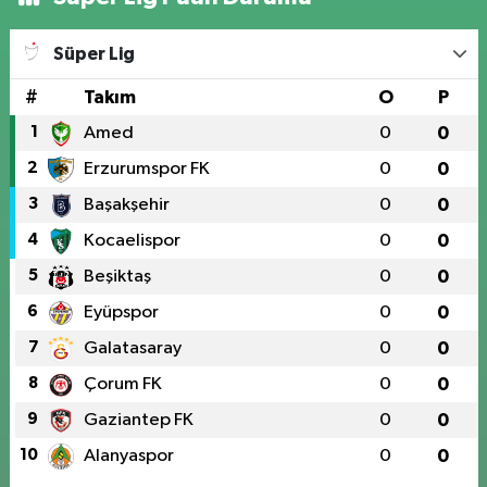
Süper Lig
#
Takım
O
P
1
Amed
0
0
2
Erzurumspor FK
0
0
3
Başakşehir
0
0
4
Kocaelispor
0
0
5
Beşiktaş
0
0
6
Eyüpspor
0
0
7
Galatasaray
0
0
8
Çorum FK
0
0
9
Gaziantep FK
0
0
10
Alanyaspor
0
0