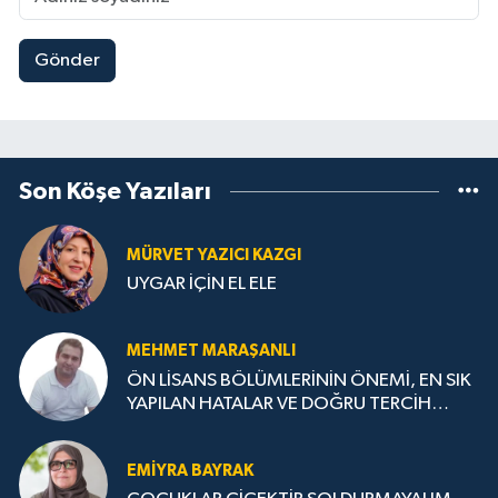
Gönder
Son Köşe Yazıları
MÜRVET YAZICI KAZGI
UYGAR İÇİN EL ELE
MEHMET MARAŞANLI
ÖN LİSANS BÖLÜMLERİNİN ÖNEMİ, EN SIK
YAPILAN HATALAR VE DOĞRU TERCİH
STRATEJİLERİ
EMIYRA BAYRAK