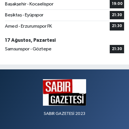
Başakşehir - Kocaelispor
19:00
Beşiktaş - Eyüpspor
21:30
Amed - Erzurumspor FK
21:30
17 Ağustos, Pazartesi
Samsunspor - Göztepe
21:30
SABIR GAZETESİ 2023