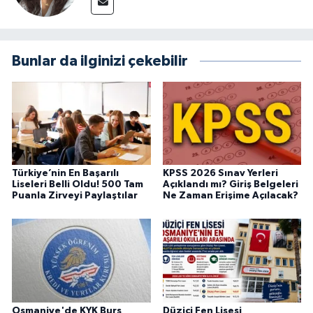
Bunlar da ilginizi çekebilir
Türkiye’nin En Başarılı
KPSS 2026 Sınav Yerleri
Liseleri Belli Oldu! 500 Tam
Açıklandı mı? Giriş Belgeleri
Puanla Zirveyi Paylaştılar
Ne Zaman Erişime Açılacak?
Osmaniye'de KYK Burs
Düziçi Fen Lisesi